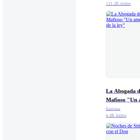
131.2K leídos
La Abogada d
Mafioso "Un
fuera de la le
Karerina
6.4K leídos