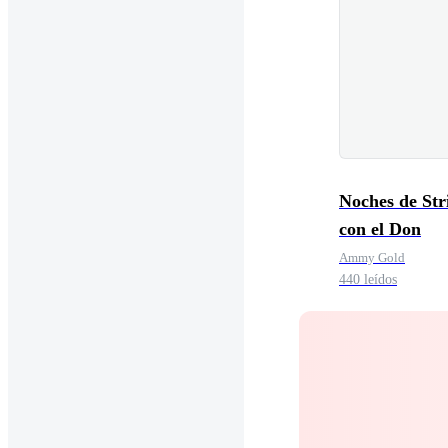
Noches de Str
con el Don
Ammy Gold
440 leídos