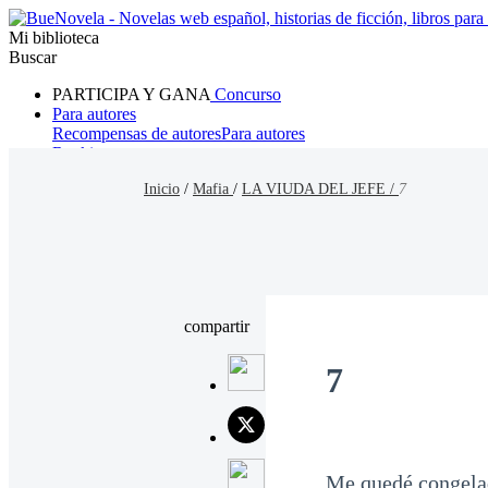
Mi biblioteca
Buscar
PARTICIPA Y GANA
Concurso
Para autores
Recompensas de autores
Para autores
Ranking
Navegar
Inicio
/
Mafia
/
LA VIUDA DEL JEFE /
7
Novelas
Cuentos Cortos
Todos
Romance
Hombre lobo
Mafia
Sistema
Fantasía
Urbano
LG
compartir
7
Me quedé congelad