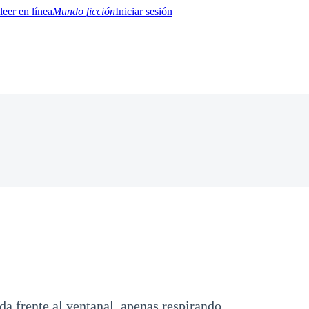
Mundo ficción
Iniciar sesión
BTQ+
YA/TEEN
Paranormal
Misterio/Thriller
Oriental
Juegos
Historia
MM
a frente al ventanal, apenas respirando.