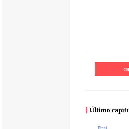
ca
Último capít
Final