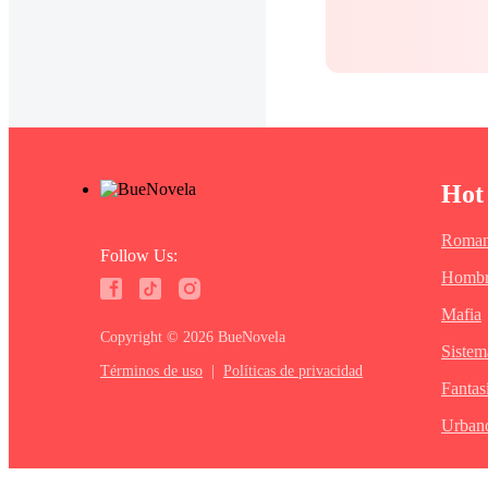
Hot
Roman
Follow Us:
Hombr
Mafia
Copyright ©‌ 2026 BueNovela
Sistem
Términos de uso
|
Políticas de privacidad
Fantas
Urban