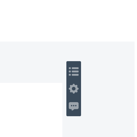
 Romance
Sci-Fi
Guerra
Otros