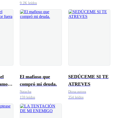
9.2K leídos
el
El mafioso que
SEDÚCEME SI TE
 amor
compró mi deuda.
ATREVES
y"
Natacha
Diosa autora
159 leídos
354 leídos