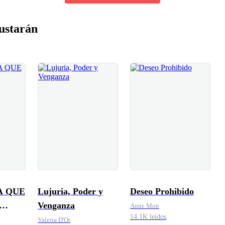
ustarán
A QUE
Lujuria, Poder y
Deseo Prohibido
Venganza
Anne Mon
14.1K leídos
Valeria D'Or