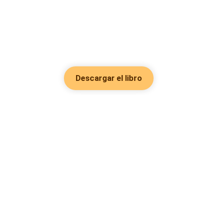
Descargar el libro
Hot Genres
Romance
Recursos
Hombre lobo
Palabras clave
Redes Sociales
Mafia
Búsquedas calientes