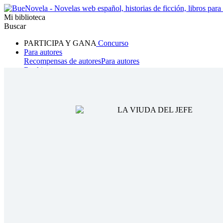
Mi biblioteca
Buscar
PARTICIPA Y GANA
Concurso
Para autores
Recompensas de autores
Para autores
Ranking
Navegar
Novelas
Cuentos Cortos
Todos
Romance
Hombre lobo
Mafia
Sistema
Fantasía
Urbano
LG