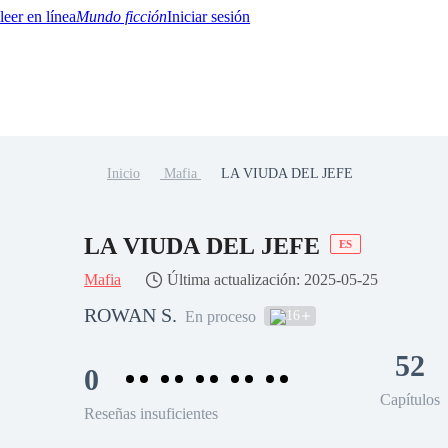
Mundo ficción
Iniciar sesión
Inicio
Mafia
LA VIUDA DEL JEFE
BTQ+
YA/TEEN
Paranormal
Misterio/Thriller
Oriental
Juegos
Historia
MM
LA VIUDA DEL JEFE
ES
Mafia
Última actualización: 2025-05-25
ROWAN S.
16
En proceso
52
0
Capítulos
Reseñas insuficientes