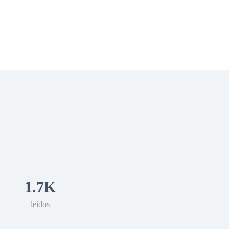
 Romance
Sci-Fi
Guerra
Otros
1.7K
leídos