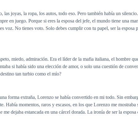
lo, las joyas, la ropa, los autos, todo eso. Pero también había un silenci
iempre en juego. Porque si eres la esposa del jefe, el mundo tiene una m
es voz. No tienes voto. Solo debes cumplir con tu papel, ser la esposa p
eto, miedo, admiración. Era el líder de la mafia italiana, el hombre q
taba si había sido una elección de amor, o solo una cuestión de conven
destino tan turbio como el mío?
guna forma extraña, Lorenzo se había convertido en mi todo. Sin emb
nte. Había momentos, raros y escasos, en los que Lorenzo me mostraba su
e me dejaba estancada en una cárcel dorada. La ironía de ser la esposa