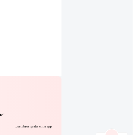
to!
Lee libros gratis en la app