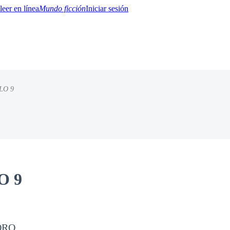
Mundo ficción
Iniciar sesión
LO 9
BTQ+
YA/TEEN
Paranormal
Misterio/Thriller
Oriental
Juegos
Historia
MM
O 9
ORO