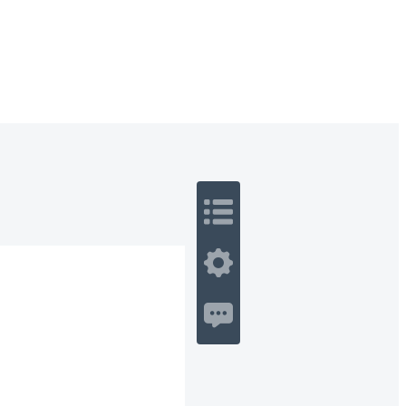
 Romance
Sci-Fi
Guerra
Otros