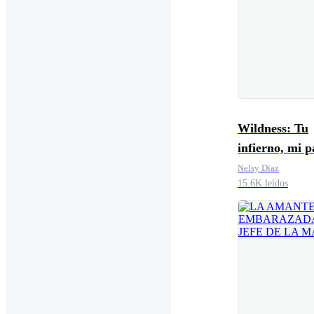
Wildness: Tu
infierno, mi p
Nelsy Díaz
15.6K leídos