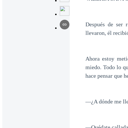
Después de ser 
llevaron, él recib
Ahora estoy meti
miedo. Todo lo qu
hace pensar que h
—¿A dónde me lle
—Quédate callada