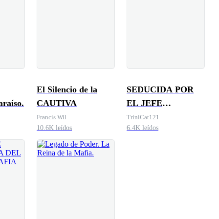
El Silencio de la
SEDUCIDA POR
araíso.
CAUTIVA
EL JEFE
MAFIOSO
Francis Wil
TriniCat121
10.6K leídos
6.4K leídos