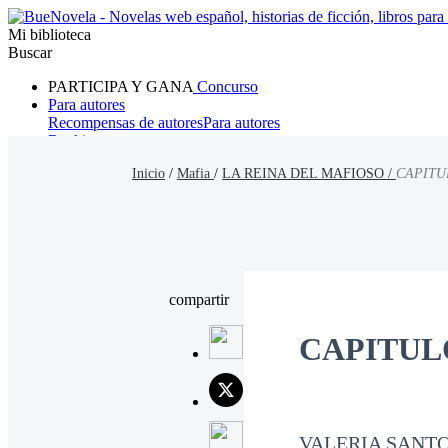
Mi biblioteca
Buscar
PARTICIPA Y GANA
Concurso
Para autores
Recompensas de autores
Para autores
Ranking
Navegar
Inicio
/
Mafia
/
LA REINA DEL MAFIOSO /
CAPITU
Novelas
Cuentos Cortos
Todos
Romance
Hombre lobo
Mafia
Sistema
Fantasía
Urbano
LG
compartir
CAPITUL
VALERIA SANT