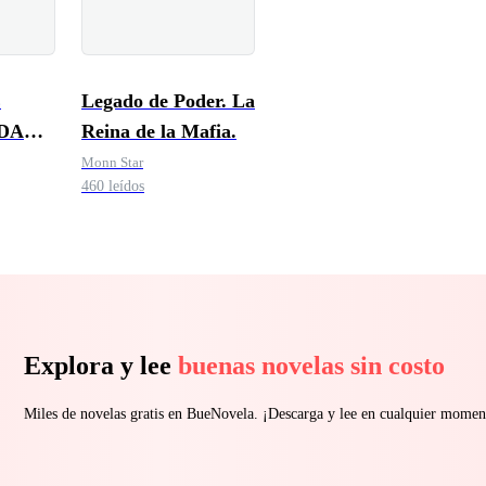
E
Legado de Poder. La
DA
Reina de la Mafia.
E LA
Monn Star
460 leídos
Explora y lee
buenas novelas sin costo
Miles de novelas gratis en BueNovela. ¡Descarga y lee en cualquier momen