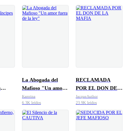
La Abogada del
RECLAMADA
s
Mafioso "Un amor
POR EL DON DE
a
fuera de la ley"
LA MAFIA
Karerina
JacqueAuthor
6.3K leídos
23.9K leídos