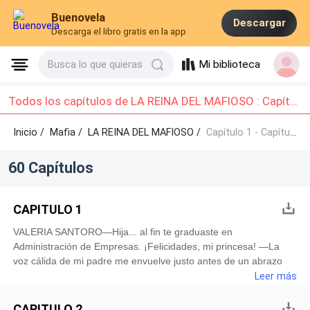
Buenovela
Descargar
Descarga el libro gratis en la app
Mi biblioteca
Busca lo que quieras
Todos los capítulos de LA REINA DEL MAFIOSO : Capítulo 1 - Capítulo 10
Inicio /
Mafia
/
LA REINA DEL MAFIOSO /
Capítulo 1 - Capítulo 10
60 Capítulos
CAPITULO 1
VALERIA SANTORO—Hija... al fin te graduaste en
Administración de Empresas. ¡Felicidades, mi princesa! —La
voz cálida de mi padre me envuelve justo antes de un abrazo
fuerte y reconfortante. Él, ese hombre firme y ejemplar que
Leer más
jamás me ha fallado.—Gracias, papá. Todo esto es gracias a ti,
a tu esfuerzo incansable. —Sonrío, aunque una punzada de
CAPITULO 2