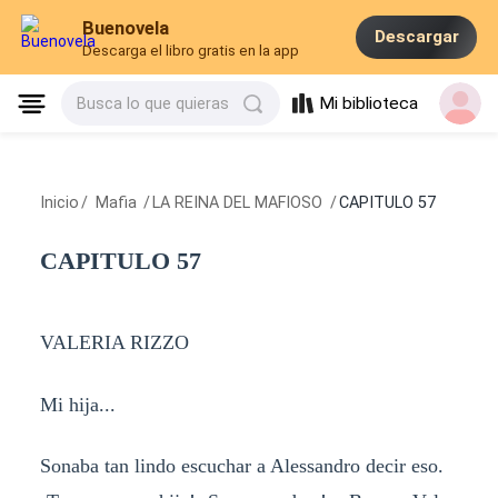
Buenovela
Descargar
Descarga el libro gratis en la app
Mi biblioteca
Busca lo que quieras
Inicio
/
Mafia
/
LA REINA DEL MAFIOSO
/
CAPITULO 57
CAPITULO 57
VALERIA RIZZO
Mi hija...
Sonaba tan lindo escuchar a Alessandro decir eso.