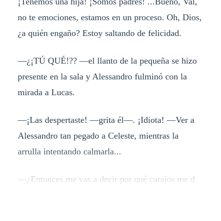
¡Tenemos una hija! ¡Somos padres! ...Bueno, Val,
no te emociones, estamos en un proceso. Oh, Dios,
¿a quién engaño? Estoy saltando de felicidad.
—¿¡TÚ QUÉ!?? —el llanto de la pequeña se hizo
presente en la sala y Alessandro fulminó con la
mirada a Lucas.
—¡Las despertaste! —grita él—. ¡Idiota! —Ver a
Alessandro tan pegado a Celeste, mientras la
arrulla intentando calmarla...
—¿Entonces me vas a decir por qué carajos me d