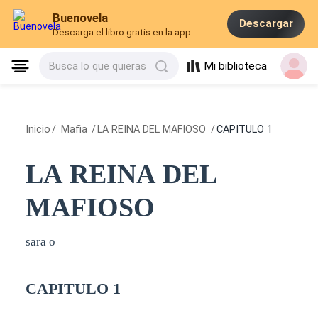
Buenovela
Descargar
Descarga el libro gratis en la app
Mi biblioteca
Busca lo que quieras
Inicio
/
Mafia
/
LA REINA DEL MAFIOSO
/
CAPITULO 1
LA REINA DEL
MAFIOSO
sara o
CAPITULO 1