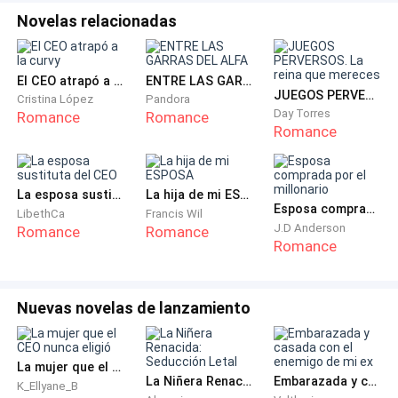
— En éste caso sí es importante porque son mis
Novelas relacionadas
padres los que no desean que me relacione con una
pobretona— dijo él.
El CEO atrapó a la curvy
ENTRE LAS GARRAS DEL ALFA
— ¿Te estás escuchando Austin? ¿Acaso eres un
JUEGOS PERVERSOS. La reina que mereces
Cristina López
Pandora
pelele? ¿No tienes decisión propia?— preguntó ella
Day Torres
Romance
Romance
Romance
enojada— yo no estoy contigo por dinero, si no por ti
mismo.
La esposa sustituta del CEO
La hija de mi ESPOSA
— ¡Lo sé, cariño y lo siento! Charlotte, no puedo hacer
Esposa comprada por el millonario
LibethCa
Francis Wil
nada por tí, ya me comprometí y voy a casarme con
J.D Anderson
Romance
Romance
Romance
otra chica— dijo él con crueldad.
Ella movió la cabeza en un gesto de incredulidad, se
Nuevas novelas de lanzamiento
había acostado con éste pusilánime, pensando que
era el amor de su vida, al punto de haberse
embarazado, ¡Que idiota había sido! Sintió lástima por
La mujer que el CEO nunca eligió
La Niñera Renacida: Seducción Letal
Embarazada y casada con el enemigo de mi ex
él, ¡Ella era la que le quedaba grande como mujer!
K_Ellyane_B