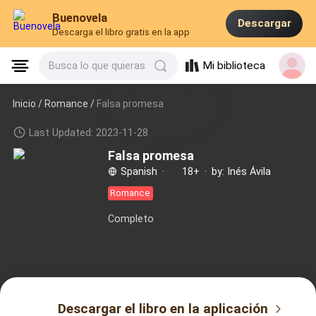
Buenovela
Descargar
Descarga el libro gratis en la app
Mi biblioteca
Busca lo que quieras
Inicio /
Romance
/
Falsa promesa
Last Updated: 2023-11-28
Falsa promesa
Spanish
·
18+
·
by: Inés Ávila
Romance
Completo
Descargar el libro en la aplicación