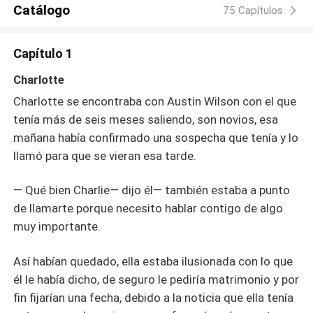
a conservar su herencia, sabía de muy buena fuente que
Catálogo
75 Capítulos
su madrastra e hijo querían fragmentar el consorcio y
ganar más millones con esa estrategia. Meredith Archer,
Capítulo 1
quería arruinar su vida y estaría perdido si no encontraba
pronto a una esposa, conoce a Charlotte y de una vez le
Charlotte
propone cambiar su vida económica, sólo si acepta
Charlotte se encontraba con Austin Wilson con el que
casarse con él para ayudarlo.
tenía más de seis meses saliendo, son novios, esa
mañana había confirmado una sospecha que tenía y lo
llamó para que se vieran esa tarde.
— Qué bien Charlie— dijo él— también estaba a punto
de llamarte porque necesito hablar contigo de algo
muy importante.
Así habían quedado, ella estaba ilusionada con lo que
él le había dicho, de seguro le pediría matrimonio y por
fin fijarían una fecha, debido a la noticia que ella tenía