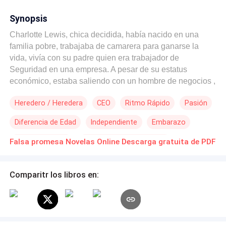
Synopsis
Charlotte Lewis, chica decidida, había nacido en una
familia pobre, trabajaba de camarera para ganarse la
vida, vivía con su padre quien era trabajador de
Seguridad en una empresa. A pesar de su estatus
económico, estaba saliendo con un hombre de negocios ,
Austin Wilson, pero éste por insistencia de su familia, la
Heredero / Heredera
CEO
Ritmo Rápido
Pasión
deja y decide casarse con una mujer de la misma clase
social que él, ella está esperando un hijo de Austin.
Diferencia de Edad
Independiente
Embarazo
Nathaniel Hasting era un archimillonario hombre de
negocios,pero por una trampa de su madrastra logra que
Poder Femenino
Matrimonio por Contrato
Falsa promesa Novelas Online Descarga gratuita de PDF
el padre de él antes de morir le imponga una condición
para heredar el enorme patrimonio familiar, necesitaba un
matrimonio pronto o la astuta mujer de su padre pondría
Comparitr los libros en:
al ambicioso y guapo de Benjamín Archer como
presidente general de todo lo que sus ancestros
construyeron con tanto esfuerzo. Era imperativo encontrar
a una mujer dispuesta a ser su esposa solo por ayudarlo