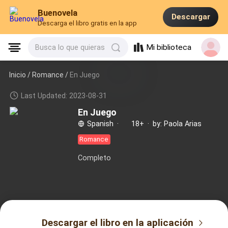
Buenovela
Descargar
Descarga el libro gratis en la app
Mi biblioteca
Busca lo que quieras
Inicio /
Romance
/
En Juego
Last Updated: 2023-08-31
En Juego
Spanish
·
18+
·
by: Paola Arias
Romance
Completo
Descargar el libro en la aplicación