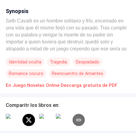
Synopsis
Seth Cavalli es un hombre solitario y frío, encerrado en
una vida que él mismo forjó con su pasado. Tras cumplir
con su palabra y vengar la muerte de su padre sin
importar a quien tuviera que destruir, quedó solo y
atrapado a mitad de un juego creyendo que ese sería su
fin. Pero ¿qué sucede cuando su pasado regresa a su
Identidad oculta
Tragedia
Despiadado
desdichado y solitario presente? ¿Su corazón seguirá
latiendo por esa mujer que ha amado por años o su odio
Romance oscuro
Reencuentro de Amantes
sigue siendo más fuerte que su amor? La misma soledad
lo llevará a jugar una última vez por ese amor del pasado
Venganza
Mafia
En Juego Novelas Online Descarga gratuita de PDF
que sigue fresco en su corazón, dejando atrás su orgullo
y el odio que una vez sintió en su alma. Cavalli tiene
mucho que ganar y poco que perder ante la segunda
Comparitr los libros en:
oportunidad que se presentará en su vida.