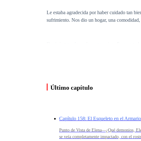
Le estaba agradecida por haber cuidado tan bien
sufrimiento. Nos dio un hogar, una comodidad, 
Davi siempre fue celoso, posesivo. Pero con el 
mí, nadie podía mirarme, tocarme, dirigirme la p
Pero, con el paso del tiempo, conocí al verdade
oscuros, su naturaleza diabólica. Conocí sus m
Último capítulo
cometer las mayores atrocidades sin sentir rem
Cometía crueldades, atrocidades, barbaridades. Y
Capítulo 158: El Esqueleto en el Armario
la vida de los demás. Era insano, sádico, perve
angustia.
Punto de Vista de Elena—¿Qué demonios, Ele
se veía completamente impactado, con el rost