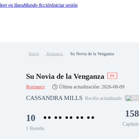
Mundo ficción
Iniciar sesión
Inicio
Romance
Su Novia de la Venganza
BTQ+
YA/TEEN
Paranormal
Misterio/Thriller
Oriental
Juegos
Historia
MM
Su Novia de la Venganza
ES
Romance
Última actualización: 2026-08-09
CASSANDRA MILLS
18
Recién actualizado
158
10
Capítul
1 Reseña