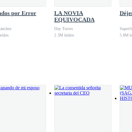
dos por Error
LA NOVIA
Déjem
EQUIVOCADA
Sánchez
Day Torres
Superfi
eídos
2.3M leídos
5.8M l