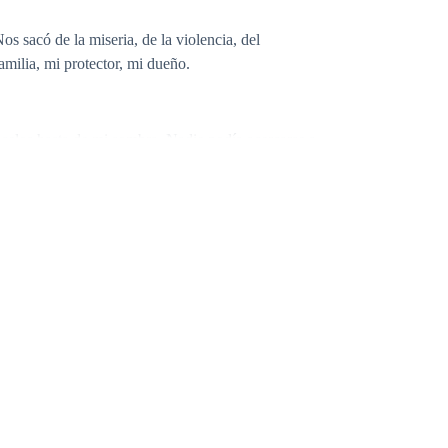
s sacó de la miseria, de la violencia, del
milia, mi protector, mi dueño.
 celos hasta de mi sombra. Nadie podía acercarse a
podía salir de casa con él, solo podía hablar con él.
 las sombras. Conocí sus dos caras, sus secretos
aba casada con un psicópata, un hombre capaz de
 al ver el sufrimiento, al causar dolor, al controlar
 sus maldades, se deleitaba con mi miedo, con mi