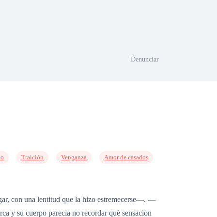
Denunciar
do
Traición
Venganza
Amor de casados
gar, con una lentitud que la hizo estremecerse—. —
a y su cuerpo parecía no recordar qué sensación