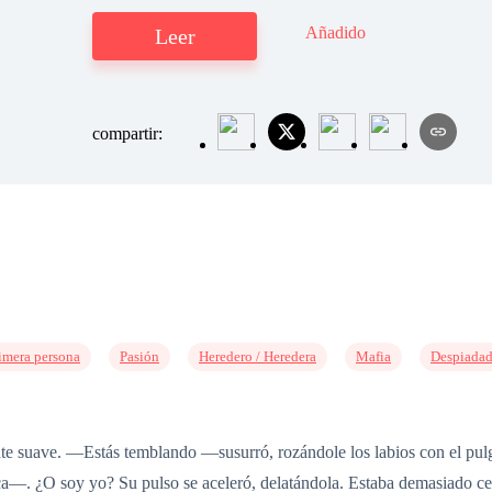
Añadido
Leer
compartir:
imera persona
Pasión
Heredero / Heredera
Mafia
Despiada
nte suave. —Estás temblando —susurró, rozándole los labios con el pul
. ¿O soy yo? Su pulso se aceleró, delatándola. Estaba demasiado cerc