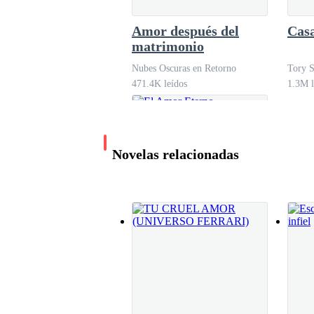
Amor después del
Casa
matrimonio
Nubes Oscuras en Retorno
Tory 
471.4K leídos
1.3M l
Novelas relacionadas
El Amor Eterno