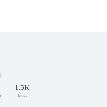
 Romance
Sci-Fi
Guerra
Otros
1.5K
os
leídos