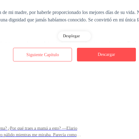
 de mi madre, por haberle proporcionado los mejores días de su vida. No
una dignidad que jamás habíamos conocido. Se convirtió en mi única fa
Desplegar
tiempo, sus celos se volvieron obsesivos, enfermizos, sofocantes. Tenía
alabra. No podía sonreírle a nadie, no podía ser amable con nadie. Solo 
Descargar
Siguiente Capítulo
ro Davi. El hombre detrás de la máscara, el monstruo que se escondía en
aldades, sus crueldades, sus asesinatos, sus crímenes. Descubrí que est
ordimiento alguno.
 para él, todo no era más que una diversión, un juego. Se sentía poderoso
rso. Y no se molestaba en ocultármelo. Al contrario, se enorgullecía de
na? ¿Por qué traes a mamá a esto? —Elario
ro pálido mientras me miraba. Parecía como si