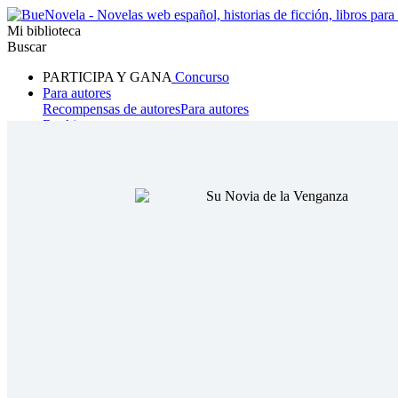
Mi biblioteca
Buscar
PARTICIPA Y GANA
Concurso
Para autores
Recompensas de autores
Para autores
Ranking
Navegar
Novelas
Cuentos Cortos
Todos
Romance
Hombre lobo
Mafia
Sistema
Fantasía
Urbano
LG