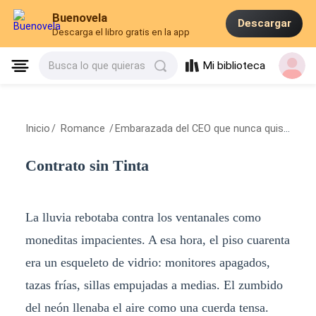
Buenovela
Descargar
Descarga el libro gratis en la app
Mi biblioteca
Busca lo que quieras
Inicio
/
Romance
/
Embarazada del CEO que nunca quiso hijos
Contrato sin Tinta
La lluvia rebotaba contra los ventanales como
moneditas impacientes. A esa hora, el piso cuarenta
era un esqueleto de vidrio: monitores apagados,
tazas frías, sillas empujadas a medias. El zumbido
del neón llenaba el aire como una cuerda tensa.