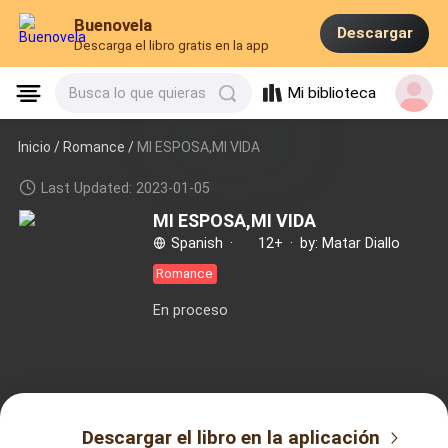
Buenovela
Descargar
Descarga el libro gratis en la app
Mi biblioteca
Busca lo que quieras
Inicio /
Romance
/
MI ESPOSA,MI VIDA
Last Updated: 2023-01-05
MI ESPOSA,MI VIDA
Spanish
·
12+
·
by: Matar Diallo
Romance
En proceso
Descargar el libro en la aplicación