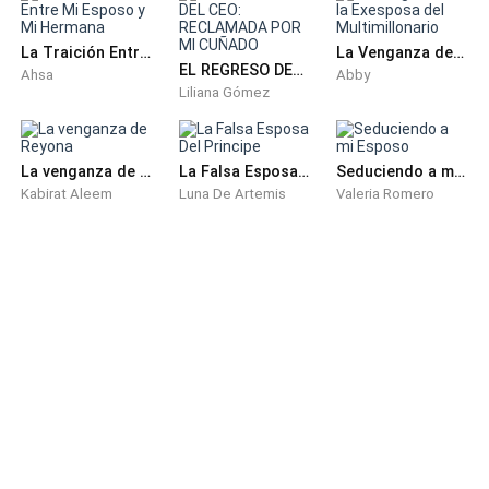
La Traición Entre Mi Esposo y Mi Hermana
La Venganza de la Exesposa del Multimillonario
EL REGRESO DEL CEO: RECLAMADA POR MI CUÑADO
Ahsa
Abby
Liliana Gómez
- Entonces señor señora Cissé, bien....
La venganza de Reyona
La Falsa Esposa Del Principe
Seduciendo a mi Esposo
Kabirat Aleem
Luna De Artemis
Valeria Romero
- Doctor, por favor no pase por Quatre Chemins,
díganos que pasa?