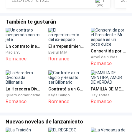
2022-12-05 10:10:25
1
2022-
También te gustarán
Un contrato inesperado con mi jefe
El arrepentimiento del ex-esposo
Consentida por el Presidente: Mi esposa es un poco dulce
Paola Yu
Evelyn M.M
Árbol de nubes
Romance
Romance
Romance
Nos sentamos, pero mi esposa estaba temblando, le
di la mano para que la apoyara.
La Heredera Divorciada Billonaria
Contraté a un Gigoló y Resultó ser Billonario
FAMILIA DE MENTIRA, AMOR DE VERDAD
Quiero comer carne
Kayla Sango
Day Torres
Romance
Romance
Romance
Nuevas novelas de lanzamiento