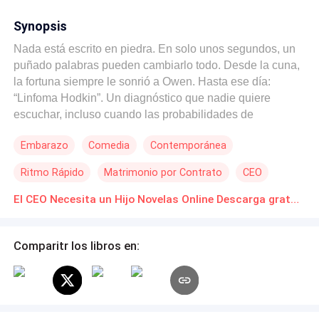
Synopsis
Nada está escrito en piedra. En solo unos segundos, un
puñado palabras pueden cambiarlo todo. Desde la cuna,
la fortuna siempre le sonrió a Owen. Hasta ese día:
“Linfoma Hodkin”. Un diagnóstico que nadie quiere
escuchar, incluso cuando las probabilidades de
sobrevivir son muy altas, sigue siendo la gran “C”. Desde
Embarazo
Comedia
Contemporánea
que era un niño, soñó con formar su propia familia, y
ahora esa posibilidad se le está esfumando entre los
Ritmo Rápido
Matrimonio por Contrato
CEO
dedos, por lo que deberá tomar medidas drásticas por
encima de cualquier cosa. Roy es una alma libre,
El CEO Necesita un Hijo Novelas Online Descarga gratuita de PDF
enamorado de la vida y del amor. Tiene una relación de
bromance con Owen, tan íntima y fraternal que de vez en
Comparitr los libros en:
cuando el invitar a alguna que otra conquista a pasar un
rato divertido con los dos. Para él su vida es perfecta tal y
como está, sin embargo, les depara un duro y largo
camino por recorrer. Giselle, es una pieza fundamental en
esta historia, es quien será el punto de quiebre entre