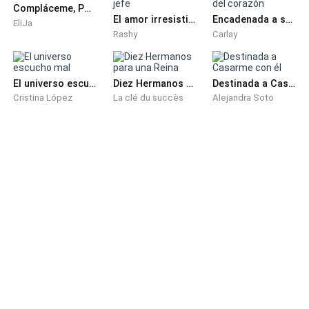
Compláceme, Papi
El amor irresistible de mi jefe
Encadenada a su odio, ataduras del corazón
EliJa
Gisselle miró la tarjeta sorprendida al ver que decía
Rashy
Carlay
“Owen Clark, CEO”. ¡¡El mismísimo dueño de la
empresa!!, si bien ella sabía que no debía interrumpir al
El universo escucho mal
Diez Hermanos para una Reina
Destinada a Casarme con él
dueño si se presentaba en la cafetería, a decir verdad,
Cristina López
La clé du succès
Alejandra Soto
no conocía su rostro, por lo que incurrió en el error de
acercarse a su mesa creyendo que sería uno más de
la inmensa empresa. Ella solo llevaba dos días
trabajando allí y tenía la seguridad de que la echarían
al finalizar el día.
“Las desgracias no vienen solas”, las palabras de su
padre resonaron fuerte y claro en la cabeza de
Gisselle, y una opresión en el pecho casi le impidió
seguir con las labores, hacia el final de la tarde, sus
manos le sudaban de forma incontrolable y el dolor
de cabeza no la dejaba abrir los ojos, tenía miedo,