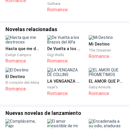
Romance
Sathara
Romance
—S-Sí, claro, p-puedo ofrecerle más café o algún
pastel, se nota que necesita un toque dulce en su
vida.
Novelas relacionadas
Owen, al fin, pudo ver ese azul cielo en los ojos de la
Mi Destino
chica, y definitivamente sí, necesitaba algo dulce en
Hasta que me destroces
De Vuelta a los Brazos del Alfa
The Dreamer
su vida, quizás ella pudiera ser la clave. Sacó de su
Evelyn Campos
Gigi Wells
Romance
Romance
Romance
chaqueta una tarjeta y ante la vista de todos, se la
extendió al momento de levantarse.
El Destino
LA VENGANZA DE COLLINS
EL AMOR QUE PROMETIMOS
El corazón del Alma
—Gisselle, estoy seguro de que tienes razón, pero ya
naye's
Gaby Arreola
Romance
debo irme, escríbeme al finalizar tu día, tengo una
Romance
Romance
propuesta para ti.
Nuevas novelas de lanzamiento
Sin más que agregar Owen dio media vuelta y se fue
sin mediar una sola palabras con nadie más, poco a
poco la cafetería volvió a su bullicio normal.