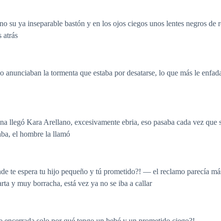
o su ya inseparable bastón y en los ojos ciegos unos lentes negros de
 atrás
o anunciaban la tormenta que estaba por desatarse, lo que más le enfada
ñana llegó Kara Arellano, excesivamente ebria, eso pasaba cada vez que s
aba, el hombre la llamó
nde te espera tu hijo pequeño y tú prometido?! — el reclamo parecía má
ta y muy borracha, está vez ya no se iba a callar
 encerrada solo por qué tengo un bebé y un prometido ciego?!