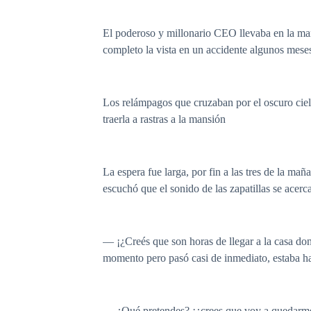
El poderoso y millonario CEO llevaba en la man
completo la vista en un accidente algunos meses
Los relámpagos que cruzaban por el oscuro ciel
traerla a rastras a la mansión
La espera fue larga, por fin a las tres de la ma
escuchó que el sonido de las zapatillas se acerc
— ¡¿Creés que son horas de llegar a la casa do
momento pero pasó casi de inmediato, estaba har
— ¿Qué pretendes? ¡¿crees que voy a quedarme