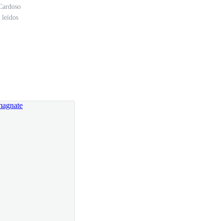
Cardoso
 leídos
l asistente movió los hombros indiferente y aunque
n rincón de angustia y terror, se la habían llevado
os verdes había sido dada como pago a un millonario y