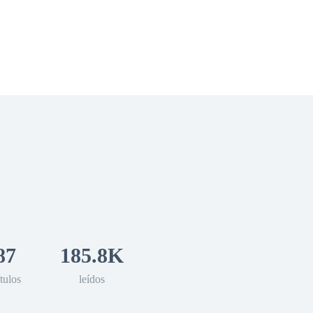
 Romance
Sci-Fi
Guerra
Otros
87
185.8K
tulos
leídos