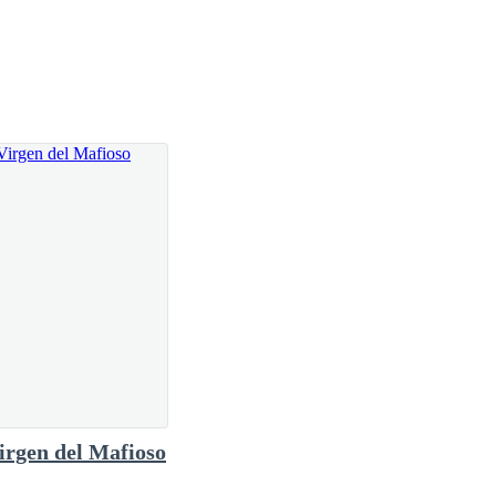
, lo visitaba en la mansión Hanword para llevarle a
eeguel era dueño de un imperio de casinos alrededor
 vocabulario, era temido como al mismo diablo, uno
sobrina, al hombre no le importaba lo que hicieran
poderoso emperador no lo asesinaran y lo tiraran a un
si tú lo autorizas la operación se puede programar
irgen del Mafioso