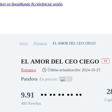
Mundo ficción
Iniciar sesión
Inicio
Romance
EL AMOR DEL CEO CIEGO
BTQ+
YA/TEEN
Paranormal
Misterio/Thriller
Oriental
Juegos
Historia
MM
EL AMOR DEL CEO CIEGO
ES
Romance
Última actualización: 2024-10-25
Pandora
18
En proceso
2
9.91
Capí
486 Reseñas