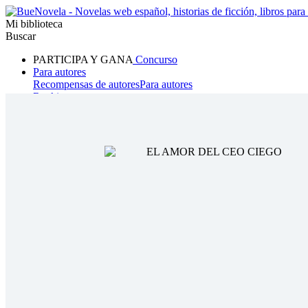
Mi biblioteca
Buscar
PARTICIPA Y GANA
Concurso
Para autores
Recompensas de autores
Para autores
Ranking
Navegar
Novelas
Cuentos Cortos
Todos
Romance
Hombre lobo
Mafia
Sistema
Fantasía
Urbano
LG