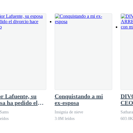
hombre que amaba, pero él no me miraba con ojos de amor. Ya no. ¿Qué había pasad
e trabajo. En unas horas su avión aterrizaría en la ciudad, pero no tení
r Lafuente, su
Conquistando a mi
DIV
sa ha pedido el
ex-esposa
CE
rcio hace tiempo
ARR
 Sams
Insignia de nieve
Sathara
¡Vue
eídos
3.0M leídos
603.0K
Trill
r.