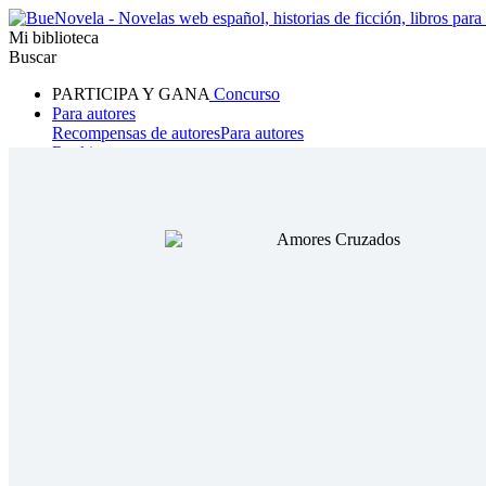
Mi biblioteca
Buscar
PARTICIPA Y GANA
Concurso
Para autores
Recompensas de autores
Para autores
Ranking
Navegar
Novelas
Cuentos Cortos
Todos
Romance
Hombre lobo
Mafia
Sistema
Fantasía
Urbano
LG