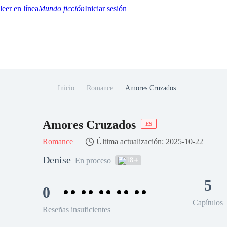
Mundo ficción
Iniciar sesión
Inicio
Romance
Amores Cruzados
BTQ+
YA/TEEN
Paranormal
Misterio/Thriller
Oriental
Juegos
Historia
MM
Amores Cruzados
ES
Romance
Última actualización: 2025-10-22
Denise
18
En proceso
5
0
Capítulos
Reseñas insuficientes