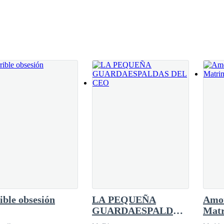
e agua fría.
ible obsesión
LA PEQUEÑA
Amor
GUARDAESPALDAS
Matr
pirar.
DEL CEO
a ti