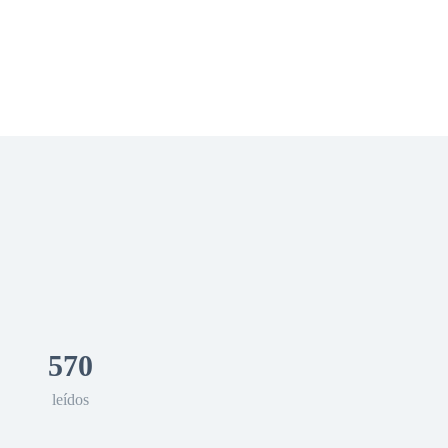
 Romance
Sci-Fi
Guerra
Otros
570
leídos