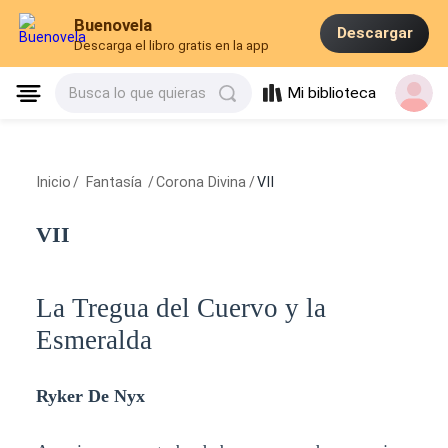
Buenovela
Descargar
Descarga el libro gratis en la app
Mi biblioteca
Busca lo que quieras
Inicio
/
Fantasía
/
Corona Divina
/
VII
VII
La Tregua del Cuervo y la
Esmeralda
Ryker De Nyx