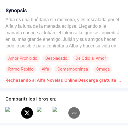
Synopsis
Alba es una huérfana sin memoria, y es rescatada por el
Alfa y la luna de la manada eclipse. Llegando a la
manada conoce a Julián, el futuro alfa, que se convertirá
en su más grande enemigo. Julián y sus amigos hacen
todo lo posible para controlar a Alba y hacer su vida un
infierno. Pasados los años, todo esto cambia cuando
Amor Prohibido
Despiadado
De Odio al Amor
Julián regresa a casa de su internado de entrenamiento
de Alfa, y se da cuenta que la química que tiene con Alba
Ritmo Rápido
Alfa
Contemporánea
Omega
es imposible de controlar. ¿Qué pasara cuando el pasado
de Alba finalmente la alcanza? ¿Podrá Albaresistir la
Romance oscuro
Universo Alterno
Rechazando al Alfa Novelas Online Descarga gratuita de PDF
atracción que siente por Julián, su más grande enemigo?
¿O aceptará lo que siente por él?
Comparitr los libros en: