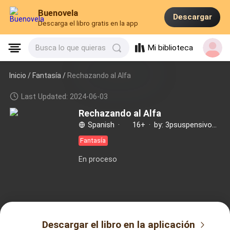
Buenovela
Descargar
Descarga el libro gratis en la app
Mi biblioteca
Busca lo que quieras
Inicio /
Fantasía
/
Rechazando al Alfa
Last Updated: 2024-06-03
Rechazando al Alfa
Spanish
·
16+
·
by: 3psuspensivos3
Fantasía
En proceso
Descargar el libro en la aplicación