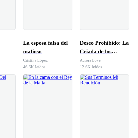
La esposa falsa del
Deseo Prohibido: La
mafioso
Criada de los
Gemelos Mafiosos
Cristina López
Aurora Love
46.6K leídos
12.6K leídos