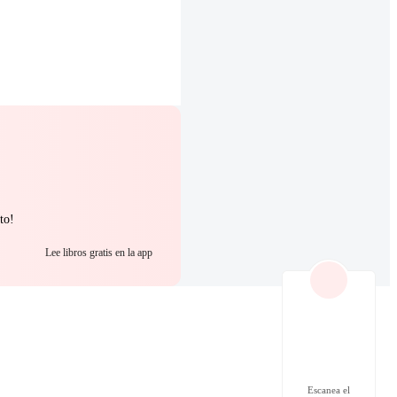
to!
Lee libros gratis en la app
Escanea el