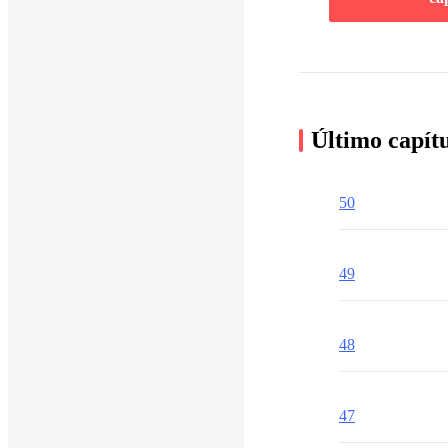
Último capít
50
49
48
47