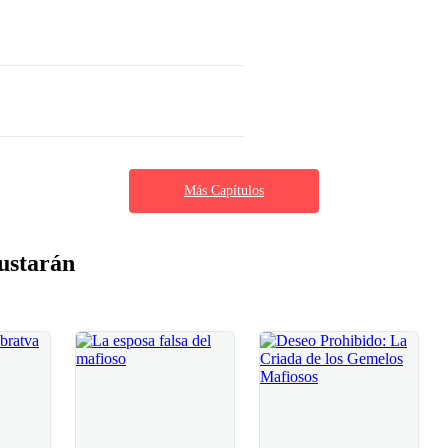
Más Capítulos
ustarán