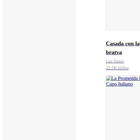
Casada con la
bratva
Luz Torres
22.1K leídos