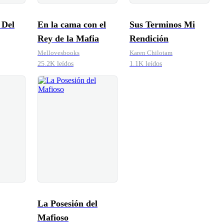
 Del
En la cama con el
Sus Terminos Mi
Rey de la Mafia
Rendición
Mellovesbooks
Karen Chilotam
25.2K leídos
1.1K leídos
La Posesión del
Mafioso