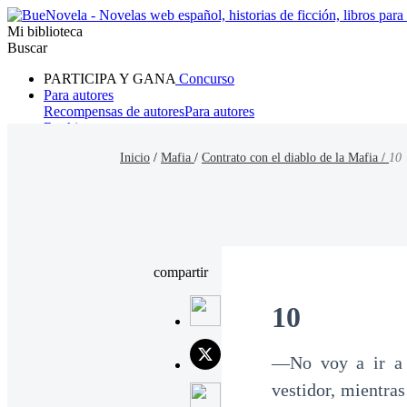
Mi biblioteca
Buscar
PARTICIPA Y GANA
Concurso
Para autores
Recompensas de autores
Para autores
Ranking
Navegar
Inicio
/
Mafia
/
Contrato con el diablo de la Mafia /
10
Novelas
Cuentos Cortos
Todos
Romance
Hombre lobo
Mafia
Sistema
Fantasía
Urbano
LG
compartir
10
—No voy a ir a e
vestidor, mientras