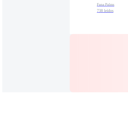
Fana Palms
738 leídos