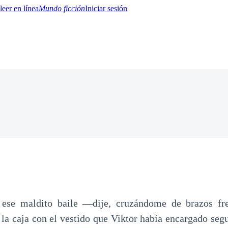
Mundo ficción
Iniciar sesión
BTQ+
YA/TEEN
Paranormal
Misterio/Thriller
Oriental
Juegos
Historia
MM
se maldito baile —dije, cruzándome de brazos fre
 la caja con el vestido que Viktor había encargado segu