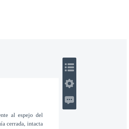
 Romance
Sci-Fi
Guerra
Otros
nte al espejo del
ía cerrada, intacta