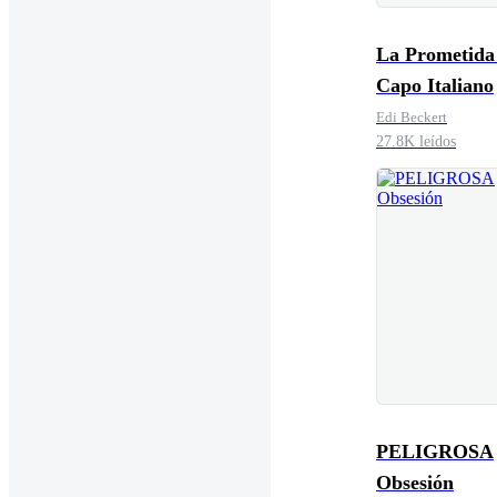
La Prometida
Capo Italiano
Edi Beckert
27.8K leídos
PELIGROSA
Obsesión