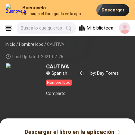
Buenovela
Descargar
Descarga el libro gratis en la app
Mi biblioteca
Busca lo que quieras
Inicio /
Hombre lobo
/
CAUTIVA
Last Updated: 2021-07-26
CAUTIVA
Spanish
·
16+
·
by: Day Torres
Hombre lobo
Completo
Descargar el libro en la aplicación