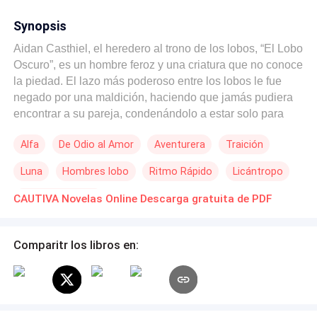
Synopsis
Aidan Casthiel, el heredero al trono de los lobos, “El Lobo
Oscuro”, es un hombre feroz y una criatura que no conoce
la piedad. El lazo más poderoso entre los lobos le fue
negado por una maldición, haciendo que jamás pudiera
encontrar a su pareja, condenándolo a estar solo para
siempre… y se consideraba solo porque una esposa por
Alfa
De Odio al Amor
Aventurera
Traición
conveniencia no era una pareja. Aidan está listo para
asumir su papel como nuevo rey, precisamente cuando
Luna
Hombres lobo
Ritmo Rápido
Licántropo
una prisionera desconocida lo lleva a descubrir los
secretos más sórdidos, las verdades más terribles, y
Universo Alterno
CAUTIVA Novelas Online Descarga gratuita de PDF
sobre todo, a recuperar aquello que pensaba que jamás
tendría. ¿¡Pero qué mayor maldición que amar a la peor
enemiga de tu corona!? Traiciones, asesinatos, e intrigas
Comparitr los libros en:
en las calles más concurridas de Nueva York. ¿Cómo
logras odiar a la mujer a la que estás destinado a
pertenecer…? Y sobre todo ¿cómo se escribe el amor en
medio de tanta sangre?