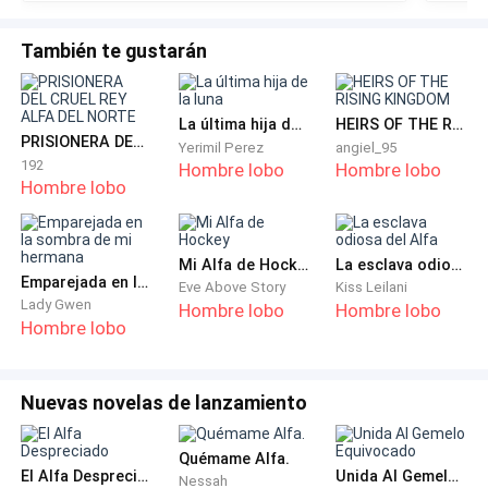
insospechados.
También te gustarán
Finalmente, después de horas de marcha forzada, se
levantó ante ellos la silueta del antiguo palacio real.
La última hija de la luna
HEIRS OF THE RISING KINGDOM
PRISIONERA DEL CRUEL REY ALFA DEL NORTE
Yerimil Perez
angiel_95
—Llévenla a la celda de cristal —ordenó con un gesto
192
Hombre lobo
Hombre lobo
Hombre lobo
de desprecio el capitán de la Guardia que los recibió—.
El general ya la está esperando.
Mi Alfa de Hockey
La esclava odiosa del Alfa
A tropezones la empujaron por una escalera de
Emparejada en la sombra de mi hermana
Eve Above Story
Kiss Leilani
caracol, a lo más alto de la torre principal, hasta
Lady Gwen
Hombre lobo
Hombre lobo
Hombre lobo
hacerla caer a los pies del único
lycan
al que habría
matado sin pensarlo de haber podido.
Nuevas novelas de lanzamiento
—Esperé durante años el día en que te vería
arrodillada a mis pies —siseó el general, con una
Quémame Alfa.
sonrisa satisfecha.
El Alfa Despreciado
Unida Al Gemelo Equivocado
Nessah