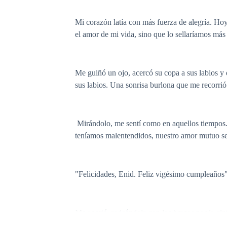
Mi corazón latía con más fuerza de alegría. Ho
el amor de mi vida, sino que lo sellaríamos má
Me guiñó un ojo, acercó su copa a sus labios y 
sus labios. Una sonrisa burlona que me recorrió
Mirándolo, me sentí como en aquellos tiempos.
teníamos malentendidos, nuestro amor mutuo se
"Felicidades, Enid. Feliz vigésimo cumpleaños",
Me aparté, rodeándola con los brazos por la ci