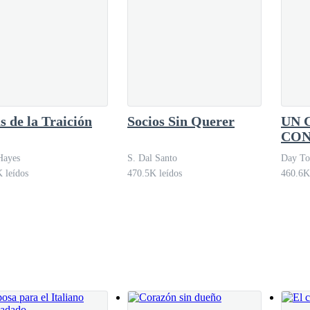
uenta.
e. Sabes de qué hablo, Enid. La fiesta donde tú y Damon tienen sexo", gri
s de la Traición
Socios Sin Querer
UN 
CON
Enga
Hayes
S. Dal Santo
Day To
 leídos
470.5K leídos
460.6K
la palma de la mano. "Qué hermosa eres".
os ojos en blanco y con los hombros erguidos.
o".