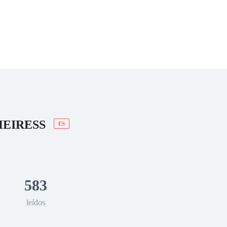
 Romance
Sci-Fi
Guerra
Otros
HEIRESS
ES
583
leídos