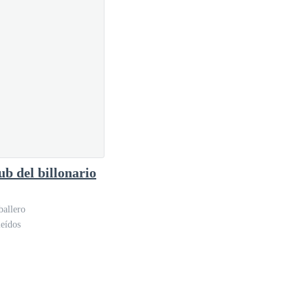
ub del billonario
ballero
eídos
 de uno de los acomodadores y beberlo de un trago.
ción.