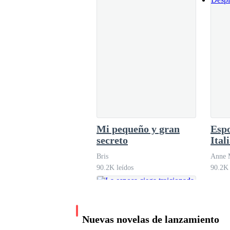
Me burlé.
Devoción apasionada:
la querida esposa del
"No entendía tu pregunta en ese momento. Dijiste
Maestro Fudd
La pequeña luna del occidente
693.0K leídos
"Como sea... asegúrate de ponerme al corriente
Mi pequeño y gran
Espo
secreto
Ital
Asentí lentamente, sonriendo mientras nos abr
Bris
Anne 
90.2K leídos
90.2K 
"Nos vemos mañana en nuestro sitio de siempre,
La vi marcharse, con la tristeza apoderándose 
Nuevas novelas de lanzamiento
Uno a uno vinieron a felicitarme y luego se perd