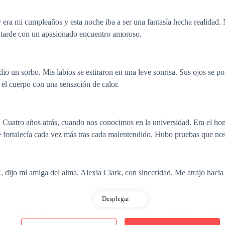
y era mi cumpleaños y esta noche iba a ser una fantasía hecha realidad
s tarde con un apasionado encuentro amoroso.
dio un sorbo. Mis labios se estiraron en una leve sonrisa. Sus ojos se p
 el cuerpo con una sensación de calor.
 Cuatro años atrás, cuando nos conocimos en la universidad. Era el h
 fortalecía cada vez más tras cada malentendido. Hubo pruebas que no
 dijo mi amiga del alma, Alexia Clark, con sinceridad. Me atrajo hacia 
Desplegar
ntura. Las lágrimas comenzaron a nublarme los ojos, mi mirada se nubló