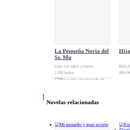
"¿La fiesta de después?", pregunté, sin darme c
"Sí... la fiesta de después. No te hagas inocent
oyera.
La Pequeña Novia del
Hija
La vergüenza me cubrió como una prenda.
Sr. Mu
Gato con sabor a limón
Bella 
2.8M leídos
480.0K
"¡Dios mío!", murmuré, tapándole la boca con 
Alexia se quitó la mano de la boca, poniendo l
Novelas relacionadas
"Fuiste tú quien fingió no entender de qué habl