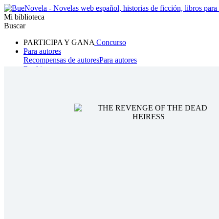
Mi biblioteca
Buscar
PARTICIPA Y GANA
Concurso
Para autores
Recompensas de autores
Para autores
Ranking
Navegar
Novelas
Cuentos Cortos
Todos
Romance
Hombre lobo
Mafia
Sistema
Fantasía
Urbano
LG