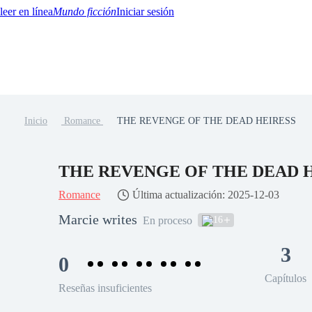
Mundo ficción
Iniciar sesión
Inicio
Romance
THE REVENGE OF THE DEAD HEIRESS
BTQ+
YA/TEEN
Paranormal
Misterio/Thriller
Oriental
Juegos
Historia
MM
THE REVENGE OF THE DEAD 
Romance
Última actualización: 2025-12-03
Marcie writes
16
En proceso
3
0
Capítulos
Reseñas insuficientes