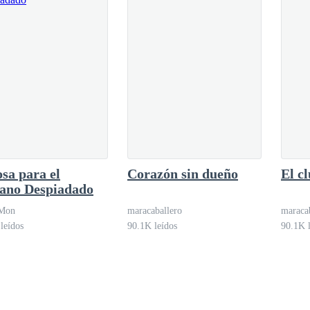
 que iba a tener otra fiesta después de esta".
. Me voy ahora".
sa para el
Corazón sin dueño
El cl
iano Despiadado
azábamos por última vez.
Mon
maracaballero
maraca
leídos
90.1K leídos
90.1K l
 a las 5:00 en punto", dijo Alexia y se fue después de tomar un cóctel
de mi corazón.
ieron en la noche. Pronto la risa se apagó y me quedé sola en la habita