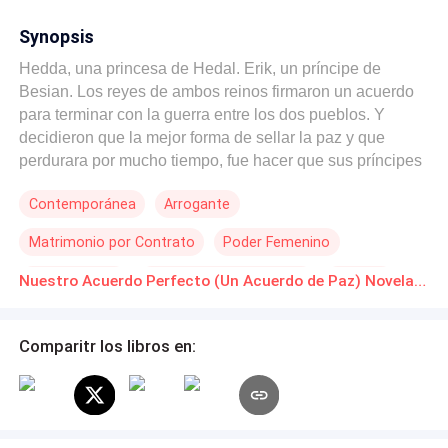
Synopsis
Hedda, una princesa de Hedal. Erik, un príncipe de
Besian. Los reyes de ambos reinos firmaron un acuerdo
para terminar con la guerra entre los dos pueblos. Y
decidieron que la mejor forma de sellar la paz y que
perdurara por mucho tiempo, fue hacer que sus príncipes
contrajeran matrimonio. El problema fue que Hedda no
Contemporánea
Arrogante
estaba al tanto de su compromiso, hasta que fue llevada
por su padre al palacio del príncipe Erik, heredero al
Matrimonio por Contrato
Poder Femenino
trono de Besian, para que se convirtiera en su esposa y
futura reina.El corazón de Hedda pertenecía a otro
Actor / Actriz
POV en tercera persona
Realeza
Nuestro Acuerdo Perfecto (Un Acuerdo de Paz) Novelas Online Descarga gratuita de PDF
hombre, no quería renunciar a él, por lo que intentó huir
Heredero / Heredera
De Odio al Amor
del palacio, pero fue descubierta por el príncipe Erik.
¿Qué ocurrirá entonces, entre Erik y Hedda? ¿Cumplirán
Comparitr los libros en:
con el acuerdo?