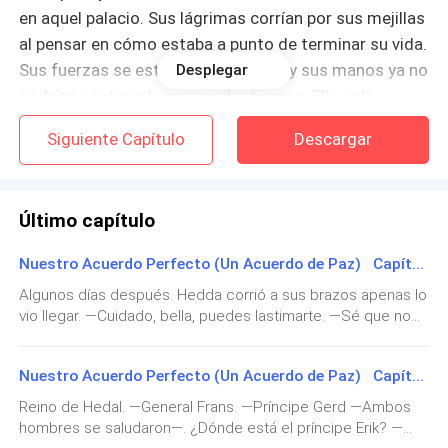
en aquel palacio. Sus lágrimas corrían por sus mejillas
al pensar en cómo estaba a punto de terminar su vida.
Sus fuerzas se estaban debilitando y sus manos ya no
Desplegar
podrían sostenerla por mucho tiempo. Ella solo
deseaba estar con la persona que su corazón quería
Siguiente Capítulo
Descargar
de verdad y algún día casarse con él. Pero si su
destino era otro, «quizás terminar así sea lo mejor» —
pensó, antes de darse por vencida.
Último capítulo
Justo en ese momento sintió unas manos fuertes y
Nuestro Acuerdo Perfecto (Un Acuerdo de Paz) Capítulo 44. Tenemos un acuerdo
cálidas sostener sus brazos, miró hacia arriba y se
Algunos días después. Hedda corrió a sus brazos apenas lo
encontró con los ojos azules del hombre que sería su
vio llegar. —Cuidado, bella, puedes lastimarte. —Sé que no
esposo. Erik Nordin, príncipe de Besian.
dejarías que eso suceda. —Tienes razón. —Erik la había
atrapado en sus brazos sin que tocara el suelo mientras la
Nuestro Acuerdo Perfecto (Un Acuerdo de Paz) Capítulo 43. Legítimo rey
En aquel entonces existían ocho reinos, los cuales
besaba y por supuesto que nunca volvería a permitir que
algo le hiciera daño, ni siquiera él. Todo el tiempo ella se
dominaban el mundo, unos más grandes que otros:
Reino de Hedal. —General Frans. —Príncipe Gerd —Ambos
había mantenido en calma mientras esperaba por él. En
hombres se saludaron—. ¿Dónde está el príncipe Erik? —
Besian, Hedal, Slarin, Okaris, Ceseon, Truven, Zehan y
parte, era su confianza en su esposo y, también sabía que