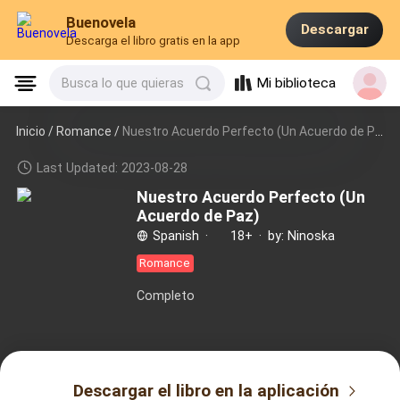
Buenovela
Descargar
Descarga el libro gratis en la app
Mi biblioteca
Busca lo que quieras
Inicio /
Romance
/
Nuestro Acuerdo Perfecto (Un Acuerdo de Paz)
Last Updated: 2023-08-28
Nuestro Acuerdo Perfecto (Un
Acuerdo de Paz)
Spanish
·
18+
·
by: Ninoska
Romance
Completo
Descargar el libro en la aplicación