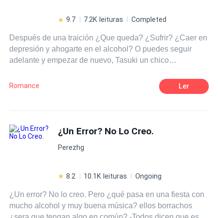
ellos. Porque él no vino por casualidad: vino por
venganza. En un mundo de apariencias, Valeria y Elías
9.7
7.2K leituras
Completed
deberán enfrentarse a la verdad… aunque eso signifique
Después de una traición ¿Que queda? ¿Sufrir? ¿Caer en
perderlo todo. Entre copas, mentiras y pasiones
depresión y ahogarte en el alcohol? O puedes seguir
prohibidas, ambos se convertirán en el secreto más
adelante y empezar de nuevo, Tasuki un chico
peligroso de Brévena. Amor Prohibido en los Viñedos:
universitario de 20 años, sufriría una traición e
donde el rencor y el deseo se mezclan como un vino que,
inesperadamente a causa de una mala decisión
una vez descorchado, ya no puede guardarse. En
Romance
Ler
conocerá a una mujer y pronto las sorpresas y los
Brévena, cada cosecha tiene un precio… y algunos
momentos inesperados comenzarán a ocurrir, una
amores, también.
historia de romance, drama y traición.
¿Un Error? No Lo Creo.
Perezhg
8.2
10.1K leituras
Ongoing
¿Un error? No lo creo. Pero ¿qué pasa en una fiesta con
mucho alcohol y muy buena música? ellos borrachos
¿sera que tengan algo en común? -Todos dicen que es