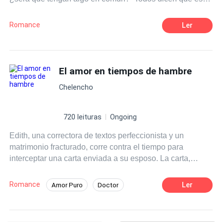
un error, pero no es así.
Romance
Ler
El amor en tiempos de hambre
Chelencho
720 leituras
Ongoing
Edith, una correctora de textos perfeccionista y un
matrimonio fracturado, corre contra el tiempo para
interceptar una carta enviada a su esposo. La carta,
cargada de rabia y acompañada de su anillo de boda, es
su último intento de cerrar las heridas de una traición
Romance
Ler
Amor Puro
Doctor
descubierta. Pero al perder su teléfono y el último
Triángulo Amoroso
camión, su misión parece desvanecerse. En su
desesperación, cruza caminos con Rómulo, un músico