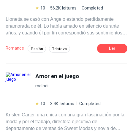
10
56.2K leituras
Completed
Lionetta se casó con Angelo estando perdidamente
enamorada de él. Lo había amado en silencio durante
años, y cuando él por fin correspondió sus sentimientos,
creyó estar viviendo un sueño. Al principio, su matrimonio
parecía perfecto, pero con el tiempo comenzaron a
Romance
Ler
Pasión
Tristeza
distanciarse. A pesar de los esfuerzos de Lionetta por
Amor Exclusivo
Dominante
salvar la relación, nada parecía mejorar. Justo cuando
está a punto de rendirse, Angelo sufre un accidente.
Hija de Magnate
Amor de casados
Angelo ha perdido los recuerdos de varios años de su
Amor en el juego
Embarazo
Amnesia
vida, y la realidad en la que despierta le resulta extraña.
melodi
Tiene una esposa con la que no recuerda haberse
casado, aunque no le cuesta entender por qué lo hizo.
Siempre consideró a Lionetta una mujer hermosa e
10
3.4K leituras
Completed
inteligente. ¿Podrán recordar juntos lo que los unió por
Krislen Carter, una chica con una gran fascinación por la
primera vez? ¿O las heridas no sanadas y la falta de
moda y por el trabajo, directora ejecutiva del
comunicación terminarán por borrar el amor que alguna
departamento de ventas de Sweet Modas y novia de
vez los unió?