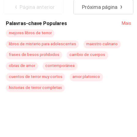
callejero cuya guitarra lleva las cicatrices de un amor
Página anterior
Próxima página
perdido. Juntos, recorren las calles, mientras intentan
comprar un boleto, comparten sus historias. Es la novela
Palavras-chave Populares
Mais
que habla del peso de las palabras, la redención y los
encuentros fugaces que cambian todo.
mejores libros de terror
libros de misterio para adolescentes
maestro culinario
frases de besos prohibidos
cambio de cuerpos
obras de amor
contemporánea
cuentos de terror muy cortos
amor platonico
historias de terror completas