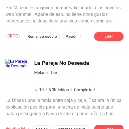
Shi Minzhe es un joven hombre aficionado a las novelas
web 'danmei'. Aparte de eso, no tiene otros gustos
interesantes, incluso lleva una vida común como un
fracasado estudiante de universidad. ¿Pero que hará
cuando un día despierte y descubra que el personaje de
LGBTQ+
Leer
Romance oscuro
Pasión
su libro favorito está durmiendo a su lado? Es más, ¿por
Drama
Dominante
Identidad oculta
qué se estaba sintiendo atraído por él? ¡Si incluso tenía
novia!
Rebelde
MxM
Giro Argumental
La Pareja No Deseada
Relación Retorcida
Melanie Tee
10
5.3K leídos
Completed
La Diosa Luna la tenía entre ceja y ceja. Esa era la única
explicación posible para la racha de mala suerte que
había perseguido a Nova desde el primer día. La han
destrozado tantas veces que ha perdido la cuenta,
incluso su propio compañero. La situación llega a un
Hombre lobo
Leer