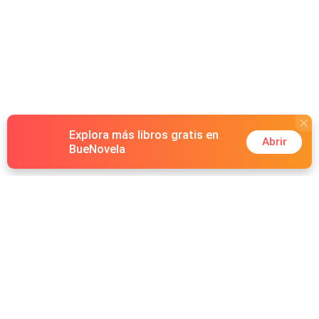
Explora más libros gratis en
Abrir
BueNovela
Hot Genres
Romance
Recursos
Hombre lobo