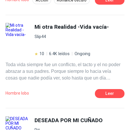
Acción
Romance oscuro
punto crítico cuando él la abandona por otra mujer y la
Amor Puro
Universo Alterno
convierte en su sirvienta. Nova escapa y jura regresar
para vengarse. Pero incluso entonces, el destino le juega
Amor Prohibido
Dios de la Guerra
una mala pasada, dándole un nuevo compañero que no
Mi otra Realidad -Vida vacía-
Alfa
Dominante
Luna
quiere saber nada de ella. ¿Se dejará vencer o se
Slip44
sobrepondrá a todo y saldrá victoriosa?
10
6.4K leídos
Ongoing
Toda vida siempre fue un conflicto, el tacto y el no poder
abrazar a sus padres. Porque siempre lo hacia veía
cosas que nadie podía ver, solo hasta que un día
después de dieciséis años descubre que no es la única
adolescente que pasa por lo mismo y descubre su otra
Hombre lobo
Leer
realidad en donde puede ser ella misma.
DESEADA POR MI CUÑADO
Rit