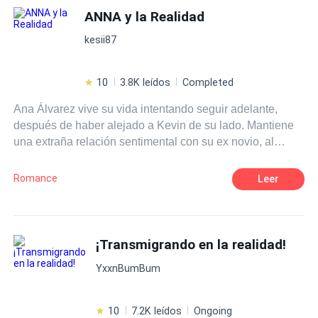
que estudiaba en 1ro bachillerato antes de sufrir un
ANNA y la Realidad
aparatoso accidente en las escaleras y quedar en coma
kesii87
por 8 meses. ¿Paul volverá a su cuerpo y antigua vida?
Si es que alguna vez existió...
10
3.8K leídos
Completed
Ana Álvarez vive su vida intentando seguir adelante,
después de haber alejado a Kevin de su lado. Mantiene
una extraña relación sentimental con su ex novio, al
mismo tiempo que sigue pensando en aquel que hace
que sus piernas tiemblen. Será difícil para ella no caer en
Romance
Leer
la tentación de un Dios semental como su ex compañero,
pues el destino volverá a ponerlo en su camino unas
cuantas veces.
¡Transmigrando en la realidad!
YxxnBumBum
10
7.2K leídos
Ongoing