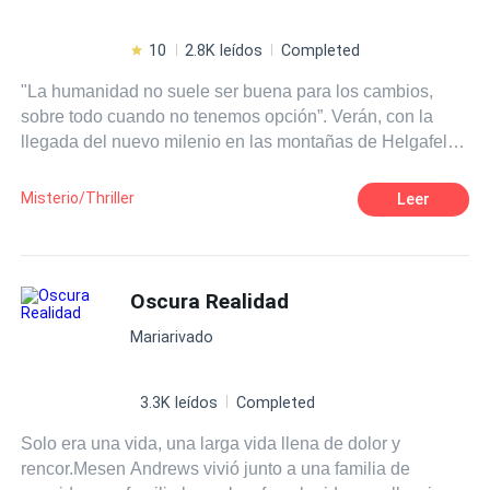
10
2.8K leídos
Completed
"La humanidad no suele ser buena para los cambios,
sobre todo cuando no tenemos opción”. Verán, con la
llegada del nuevo milenio en las montañas de Helgafell
apareció el espejo sagrado que conecta la dimensión de
los espíritus con la de los humanos, con la aparición de
Misterio/Thriller
Leer
este espejo comenzaron a ocurrir casos particulares de
humanos con habilidades mágicas, las cuales solo se
veían en el 5% de la población total de los humanos.
Todo era paz y tranquilidad, hasta que en el año 3012 el
Oscura Realidad
espejo sagrado se agrietó ocasionando un desgarre del
Mariarivado
velo de la dimensión de los espíritus, esto ocasionó la
aparición de fantasmas que al entrar en el cuerpo
humano convierten a la persona en roca y de esqueletos
3.3K leídos
Completed
gigantes que devoran las almas de las personas. Estos
Solo era una vida, una larga vida llena de dolor y
seres lograron reducir considerablemente a los seres
rencor.Mesen Andrews vivió junto a una familia de
humanos, los cuales luchan para evitar la extinción…