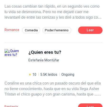
Las cosas cambian tan rápido, en un segundo ves como
tu vida se desmorona. Pero no me dejaré caer me
levantaré de entre las cenizas y les diré a todos sigo con
vida.
Romance
Leer
Comedia
Poder Femenino
Alfa
Rebelde
Híbrido
Ritmo Rápido
¿Quien eres tu?
Estefania Montúfar
10
5.5K leídos
Ongoing
Coraline es una chica con un pasado oscuro del que ella
no tiene conocimiento, hasta que en su vida llega Asher
Tristan el chico guapo y con gran carisma, hasta que ...
Descubre que el no es lo que ella cree y ella no es tan
inocente como parecía pues habrá situaciones que la
Fantasía
Leer