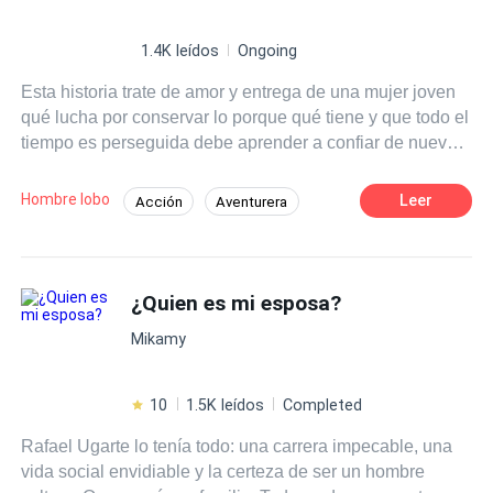
1.4K leídos
Ongoing
Esta historia trate de amor y entrega de una mujer joven
qué lucha por conservar lo porque qué tiene y que todo el
tiempo es perseguida debe aprender a confiar de nuevo y
a entregarse al amor ¿hasta donde será capas de llegar
para conservar lo que le pertenece? ¿cuantos retos
Hombre lobo
Leer
Acción
Aventurera
deberá enfrentar? ¿obtendrá un final feliz o será el
Drama
Chica buena
Guerrero/a
comienzo de una nueva era?
Luna
Héroe Inmortal
¿Quien es mi esposa?
Construcción de Poder
Embarazo
Mikamy
10
1.5K leídos
Completed
Rafael Ugarte lo tenía todo: una carrera impecable, una
vida social envidiable y la certeza de ser un hombre