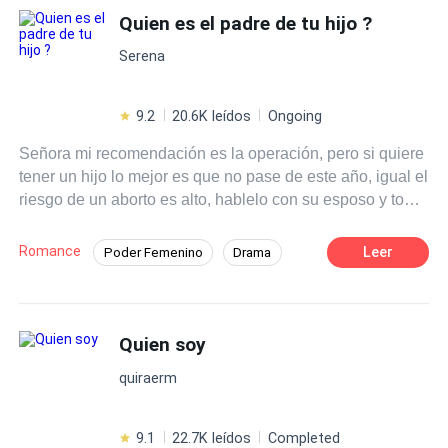
Quien es el padre de tu hijo ?
Serena
9.2
20.6K leídos
Ongoing
Señora mi recomendación es la operación, pero si quiere
tener un hijo lo mejor es que no pase de este año, igual el
riesgo de un aborto es alto, hablelo con su esposo y tome
la desicion en pareja, el médico seguio hablando pero ya
no podía escuchar, yo solo vine a un contro mi
Romance
Leer
Poder Femenino
Drama
menstruación es irregular y me esta causando dolor
Independiente
Matrimonio por Contrato
últimamente pero lo menos que pensé es que tengo un
tumor benigno que comprime mi útero y ovario y lo mejor
Ritmo Rápido
Embarazo
CEO
es sacar todo para evitar problemas a futuro, lo gracioso
Quien soy
es que no tengo parejo soy virgen me enfoque en el
quiraerm
trabajo y ahora no se que hacer.
9.1
22.7K leídos
Completed