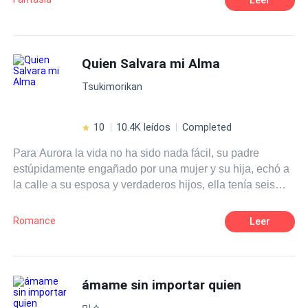
llevarán a corromper su alma "inocente".
Quien Salvara mi Alma
Tsukimorikan
10
10.4K leídos
Completed
Para Aurora la vida no ha sido nada fácil, su padre
estúpidamente engañado por una mujer y su hija, echó a
la calle a su esposa y verdaderos hijos, ella tenía seis
años, su madre murió un año después, y ella quedó al
cuidado de su hermano mayor, Lucas enferma, ella tiene
Romance
Leer
diecisiete años, y pide ayuda a su padre... Este la envía a
una mansión supuestamente a "cuidar" a un hombre
moribundo, quien en realidad tenía un sencillo deseo,
tener a la joven más bella de toda china, y claro que el
ámame sin importar quien
patriarca de los Anderson cumpliría su deseo, envió a
미소