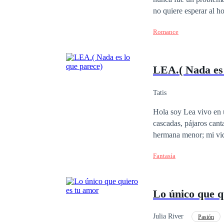
no quiere esperar al h
inesperada y tendrán q
Romance
LEA.( Nada es 
Tatis
Hola soy Lea vivo en u
cascadas, pájaros can
hermana menor; mi vid
descubriendo que las p
Fantasía
ser humano no tiene, h
existencia.
Lo único que q
Julia River
Pasión