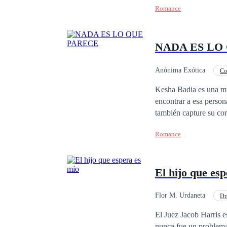
Romance
la familia. Un año des
amabilidad es falsa po
mismo tiempo que busc
NADA ES LO
Anónima Exótica
Co
Contemporánea
R
Kesha Badia es una mu
encontrar a esa person
también capture su cor
tambalea, pero esto ha
Romance
secretos, suspenso, pe
es lo que parece. Al f
El hijo que es
Flor M. Urdaneta
Dr
Contemporánea
El Juez Jacob Harris e
nunca fue un problema