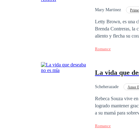
Mary Martinez
Prime
Universo Alterno
Letty Brown, es una ch
Brenda Contreras, la cual le consigue el empleo. A
aliento y flecha su corazón en el precis
profundos y oscuros pe
Romance
inseguridad, inexperie
conocer y experiment
hombre profesional, pr
La vida que de
trabaja. Desencadenará el romance, sexo, diferencia de clases sociales, en un mundo que está hecho a la
perfección para dos personas en un mismo
experimentar a la prot
Scheherazade
Amor E
jamás sentir.
Rechazo
Rebeca Souza vive en V
logrado mantener graci
a su mamá para sobrev
que Rebeca escape de casa 
Romance
Alemania, Elizabeth R
23 con su amado y po