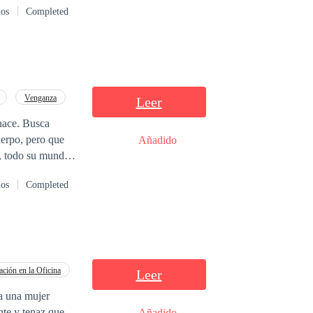
dos
Completed
sabe que esa
arse de todos al
Venganza
Leer
hace. Busca
uerpo, pero que
Añadido
a, todo su mundo
 de pasión, amor,
dos
Completed
o que parece. Nada
ación en la Oficina
Leer
 a una mujer
nte y tenaz que
Añadido