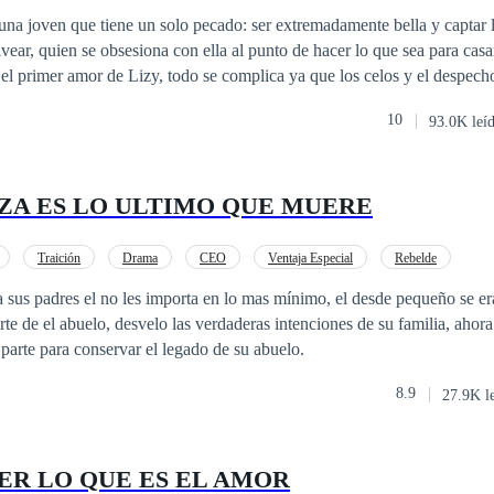
ego
CEO
Contemporánea
una joven que tiene un solo pecado: ser extremadamente bella y captar l
vear, quien se obsesiona con ella al punto de hacer lo que sea para casar
el primer amor de Lizy, todo se complica ya que los celos y el despec
 estará permitido para alcanzar el amor deseado.
10
93.0K leí
ZA ES LO ULTIMO QUE MUERE
Traición
Drama
CEO
Ventaja Especial
Rebelde
a sus padres el no les importa en lo mas mínimo, el desde pequeño se e
rte de el abuelo, desvelo las verdaderas intenciones de su familia, ahora
parte para conservar el legado de su abuelo.
8.9
27.9K l
ER LO QUE ES EL AMOR