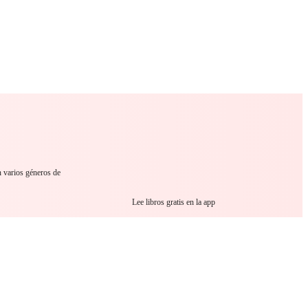
 Romance
Sci-Fi
Guerra
Otros
n varios géneros de
Lee libros gratis en la app