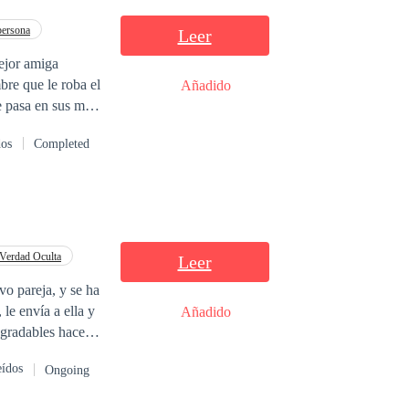
persona
Leer
mejor amiga
Añadido
stirse? Su
dos
Completed
 que la llevará a
ard Collins. Un
o en el que
as que no pensó
Verdad Oculta
Leer
vo pareja, y se ha
le envía a ella y
Añadido
agradables hace
eídos
Ongoing
 casada desde los
ne todo lo que