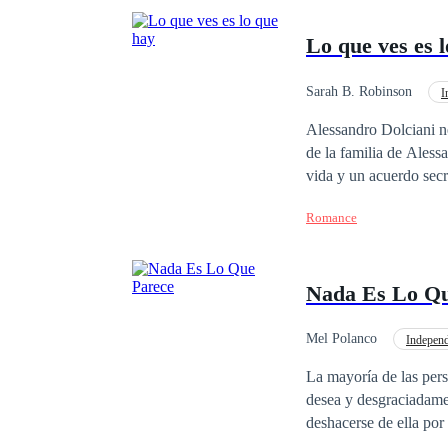
Lo que ves es 
Sarah B. Robinson
I
Matrimonio por Contrat
Alessandro Dolciani necesita una e
de la familia de Aless
vida y un acuerdo secreto los l
que lucharán por impedir 
Romance
con personajes diferent
llenos de humor e ironía. En Lo que Ves es lo que Hay encontrarán emoción, sarcasmo, intriga y 
una historia de amor l
Nada Es Lo Qu
Mel Polanco
Independ
Venganza
Poder
La mayoría de las per
desea y desgraciadame
deshacerse de ella por
Lamentablemente nadie