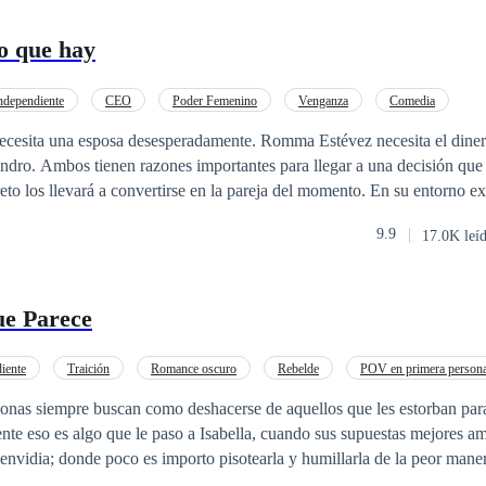
lo que hay
ndependiente
CEO
Poder Femenino
Venganza
Comedia
o
Drama
sposa desesperadamente. Romma Estévez necesita el dinero y el prestigio
andro. Ambos tienen razones importantes para llegar a una decisión que 
levará a convertirse en la pareja del momento. En su entorno existen personas
esa unión causando situaciones casi imposibles de resolver entre ellos. Una histo
9.9
17.0K leí
es y divertidos, que harán sentir al lector que forma parte de la misma,
especialmente
lena de altibajos emocionales que el lector amará y recordará por siempr
e Parece
iente
Traición
Romance oscuro
Rebelde
POV en primera person
 Femenino
Despiadado
sonas siempre buscan como deshacerse de aquellos que les estorban par
nte eso es algo que le paso a Isabella, cuando sus supuestas mejores a
 envidia; donde poco es importo pisotearla y humillarla de la peor maner
 quiso ayudarla en ese cruel momento e igual sus padres la repudiaron