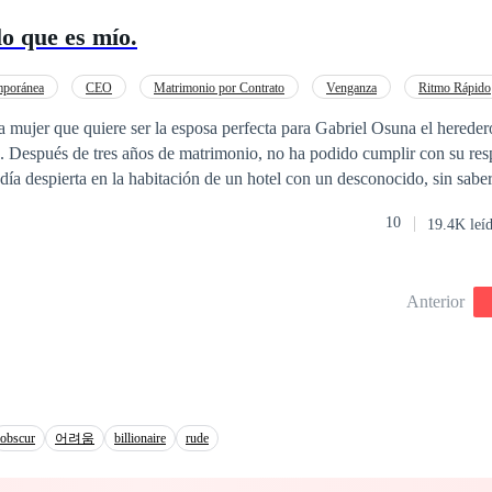
ar; un apartamento enorme, unos preciosos perros de raza que son sus a
lo que es mío.
oso que la prioriza y la trata como una diosa. Manejando en plena noch
a, Elizabeth sufre un desafortunado accidente que la deja en estado veg
r a ser la misma de siempre. En el mismo día, en la misma hora, dos
mporánea
CEO
Matrimonio por Contrato
Venganza
Ritmo Rápido
ren un desafortunado accidente en donde una de ellas pierde la vida. Si
Traición
POV en tercera persona
Independiente
 mujer que quiere ser la esposa perfecta para Gabriel Osuna el hereder
. —¡Elizabeth! — gritó Hyun-Seok emocionado hasta las
 Después de tres años de matrimonio, no ha podido cumplir con su res
é?... —No hables, amor mío, aún sigues lastimada. —¿Quién... eres? 
o ante las palabras de su esposa — Soy yo, Hyun-Seok, tu esposo...
sin nada, sin familia, sin casa y sin esposo, descubre
¿Eli?... Ah... estás equivocado, yo no estoy
10
19.4K leí
ro el día que debió ser el más feliz de su vida se vuelve el más oscuro
u
 a hacer todo lo posible para que ella recupere su
Anterior
Encontrará lugar el amor entre tanto dolor y deseo de venganza?
obscur
어려움
billionaire
rude