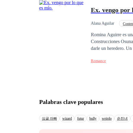
toda mujer podría dese
Ex. vengo por 
dinero, y un amado esp
su amiga de la infanci
esperanza de recuperarse o de volve
Alana Aguilar
Conte
personas distintas suf
Heredero / Heredera
Romina Aguirre es una
también el momento en que un milagro ocurre..
Construcciones Osuna.
lagrimas. —¿Eh?...¿Qu
darle un heredero. Un día despierta en la habitación de un hotel con un desconocido, sin saber cómo llego ahí.
— dijo Kim preocupad
Con su esposo reclamándole por su engaño. Al quedarse 
Romance
que está embarazada pe
que su hija ha muerto. Hasta que un hombre desconocido e interesante se presenta frente a ella en medio de s
duelo para decirte que su hija está viva y él está dispuesto
verdadero amor. La justicia se burló de ella, ahora ella querrá tomar la justicia por su propia mano. ¿Podrá
recuperar a su hija? ¿
Palabras clave populares
싱글 아빠
wizard
futur
bully
weirdo
순진녀