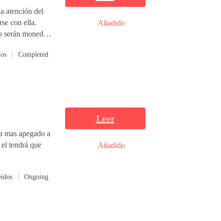
a atención del
se con ella.
Añadido
ho serán moneda
dos
Completed
Leer
ra mas apegado a
 el tendrá que
Añadido
eídos
Ongoing