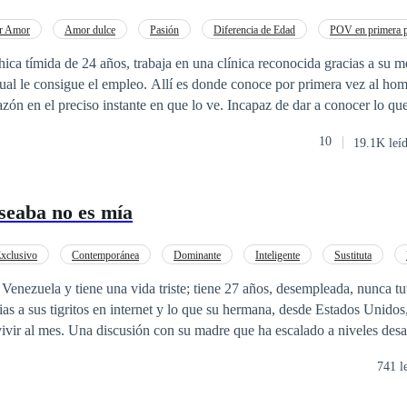
r Amor
Amor dulce
Pasión
Diferencia de Edad
POV en primera 
Doctor
Rebelde
Independiente
ica tímida de 24 años, trabaja en una clínica reconocida gracias a su 
llí es donde conoce por primera vez al hombre que le roba el
o instante en que lo ve. Incapaz de dar a conocer lo que pasa en sus mas
nsamientos, prefiere callarlo todo. Pero, ¿por cuánto tiempo podrá resi
10
19.1K leí
ncia y torpeza, es lo que atraerá como imán al hombre de sus sueños. Lo
ar el amor de un hombre maduro, apasionado y romántico como es Edw
estigioso, adinerado y muy guapo. El cual colocará de cabeza el entorn
seaba no es mía
 sentir. QUIERO SABER LO QUE ES EL AMOR, llevará a
agonista de esta historia aquellas sensaciones desconocidas y placenter
xclusivo
Contemporánea
Dominante
Inteligente
Sustituta
enezuela y tiene una vida triste; tiene 27 años, desempleada, nunca tu
as a sus tigritos en internet y lo que su hermana, desde Estados Unidos, 
ivir al mes. Una discusión con su madre que ha escalado a niveles des
y sufra un accidente del cual nunca volverá a recuperarse... Por otro lado, en
741 l
ouch es una mujer famosa en el mundo del internet. Tiene 25 años, está
sesivo novio coreano Hyun-Seok Kim, quien además es empresario. Tie