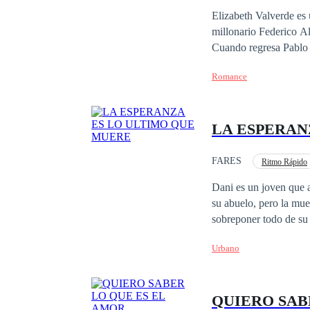
Venganza
Mujeri
Elizabeth Valverde es 
millonario Federico Al
Cuando regresa Pablo 
corriente y donde todo
Romance
LA ESPERAN
FARES
Ritmo Rápido
Dani es un joven que 
su abuelo, pero la mue
sobreponer todo de su 
Urbano
QUIERO SAB