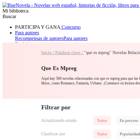
Mi biblioteca
Buscar
PARTICIPA Y GANA
Concurso
Para autores
Recompensas de autores
Para autores
Ranking
Navegar
Inicio /
Palabras clave /
"que es mpreg" Novelas Relaci
Novelas
Cuentos Cortos
Todos
Romance
Hombre lobo
Mafia
Sistema
Fantasía
Urbano
LG
Que Es Mpreg
Aquí hay 500 novelas relacionadas con que es mpreg para que las le
libros, como Romance, Fantasía, Urbano. ¡Comience su lectura de
Filtrar por
Actualizando estado
Todos
En proceso
Clasificar por
Todos
Popularida