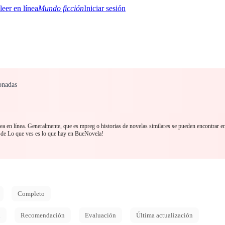
Mundo ficción
Iniciar sesión
onadas
BTQ+
YA/TEEN
Paranormal
Misterio/Thriller
Oriental
Juegos
Historia
MM
a en línea. Generalmente, que es mpreg o historias de novelas similares se pueden encontrar e
sde Lo que ves es lo que hay en BueNovela!
Completo
d
Recomendación
Evaluación
Última actualización