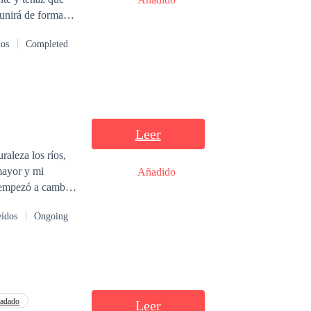
 unirá de forma
dos
Completed
Leer
aleza los ríos,
mayor y mi
Añadido
 empezó a cambiar
abilidades que un
eídos
Ongoing
te de mi
adado
Leer