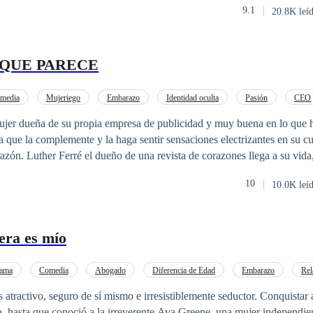
9.1
20.8K leí
pués ella se reencuentra con Dante, quien ofrece ayudarla, aunque ella 
rque él fue uno de sus verdugos, pero aceptara su ayuda y buscara veng
ara proteger a su pequeño hijo.
 QUE PARECE
media
Mujeriego
Embarazo
Identidad oculta
Pasión
CEO
elación en la Oficina
jer dueña de su propia empresa de publicidad y muy buena en lo que 
a que la complemente y la haga sentir sensaciones electrizantes en su c
azón. Luther Ferré el dueño de una revista de corazones llega a su vid
ce que muchas de su pasado vuelvan aparecer. Esta es una novela llena
10
10.0K leí
ligros que afrontar y que esta historia de una amor tan hermoso no es l
inal el pasado termina destruyendo todo.
pera es mío
ama
Comedia
Abogado
Diferencia de Edad
Embarazo
Rel
s atractivo, seguro de sí mismo e irresistiblemente seductor. Conquistar
, hasta que conoció a la irreverente Ava Greene, una mujer independie