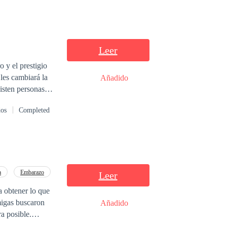
Leer
les cambiará la
Añadido
ria
dos
Completed
 por sus diálogos
e.
a
Embarazo
Leer
a obtener lo que
migas buscaron
Añadido
a posible.
 y expulsaron de