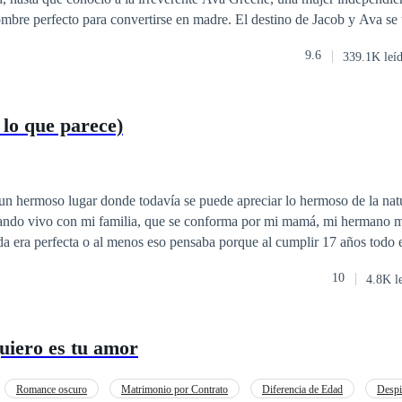
ombre perfecto para convertirse en madre. El destino de Jacob y Ava se
ue replantear sus planes y su futuro.
9.6
339.1K leí
lo que parece)
n hermoso lugar donde todavía se puede apreciar lo hermoso de la natur
tando vivo con mi familia, que se conforma por mi mamá, mi hermano 
a era perfecta o al menos eso pensaba porque al cumplir 17 años todo
ersonas que eran mi familia no lo son y que en mi están despertando h
10
4.8K l
aciendo que aquello en lo que creía que era fantasía se convierte en par
uiero es tu amor
Romance oscuro
Matrimonio por Contrato
Diferencia de Edad
Despi