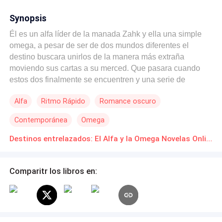
Synopsis
Él es un alfa líder de la manada Zahk y ella una simple
omega, a pesar de ser de dos mundos diferentes el
destino buscara unirlos de la manera más extraña
moviendo sus cartas a su merced. Que pasara cuando
estos dos finalmente se encuentren y una serie de
diversos acontecimientos buscara provocar su paciencia
Alfa
Ritmo Rápido
Romance oscuro
e incluso su existencia hasta el punto tal de estar
envueltos en una guerra en la cual no pidieron estar. Te
Contemporánea
Omega
invito a que lo descubras...
Destinos entrelazados: El Alfa y la Omega Novelas Online Descarga gratuita de PDF
Comparitr los libros en: