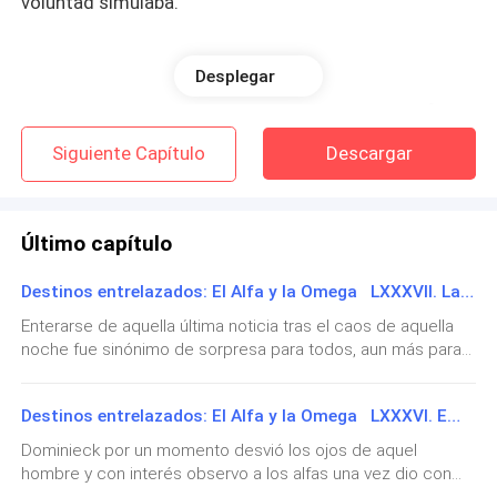
voluntad simulaba.
Desplegar
Llegue a pensar que mi trágica vida llegaría a su fin la
noche del veintisiete de enero del dos mil seis cuando
Siguiente Capítulo
Descargar
apenas tenía ocho años.
Último capítulo
Todo absolutamente todo se llevó a cabo en medio
Destinos entrelazados: El Alfa y la Omega LXXXVII. La reconciliación
del tan helado invierno en la parte oculta de los
Enterarse de aquella última noticia tras el caos de aquella
bosques que dividen a Venencia de Belcier y allí por
noche fue sinónimo de sorpresa para todos, aun más para
órdenes de mi padre fui torturada y golpeada casi
Izra quién no pudo contener la emoción tras Emma
hasta perecer.
finalmente confirmar su sospecha.En respuesta a ello aquel
Destinos entrelazados: El Alfa y la Omega LXXXVI. Emma y Izra
hombre se acercó a ella, intento acariciar su rostro como
perdido pues no sabía como reaccionar ante aquel
Dominieck por un momento desvió los ojos de aquel
momento, hasta que finalmente le dio el abrazo que
hombre y con interés observo a los alfas una vez dio con
siempre soñó darle.Emma o mejor llamada Kreiger su hija a