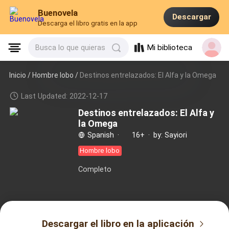
Buenovela
Descargar
Descarga el libro gratis en la app
Mi biblioteca
Busca lo que quieras
Inicio /
Hombre lobo
/
Destinos entrelazados: El Alfa y la Omega
Last Updated: 2022-12-17
Destinos entrelazados: El Alfa y
la Omega
Spanish
·
16+
·
by: Sayiori
Hombre lobo
Completo
Descargar el libro en la aplicación