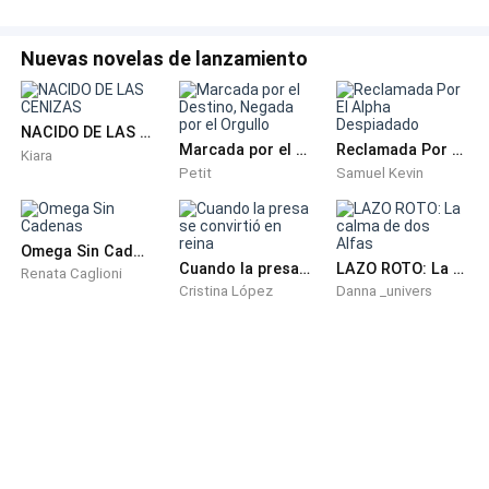
comenzaron a pesar ya cansada y agobiada,
deslumbre a lo lejos el poco brillo que se elevaba en el
Nuevas novelas de lanzamiento
cielo tras aquella noche de invierno, y poco a poco
tras sentirme fatigada guiada por el sueño empecé a
desvanecerme así que eh de admitir que me
NACIDO DE LAS CENIZAS
Marcada por el Destino, Negada por el Orgullo
Reclamada Por El Alpha Despiadado
encontraba asustada completamente aterrada.
Kiara
Petit
Samuel Kevin
Omega Sin Cadenas
Yo quería vivir, pero temía que ya era tarde para mí y
Cuando la presa se convirtió en reina
LAZO ROTO: La calma de dos Alfas
Renata Caglioni
sin esperar recibir mucho en la vida llegué a pensar
Cristina López
Danna _univers
incluso que no era digna ni de ser escuchada, así que
tras respirar profundamente me rendí perdiendo
completamente el conocimiento.
La muerte poco tiempo después llego a danzar