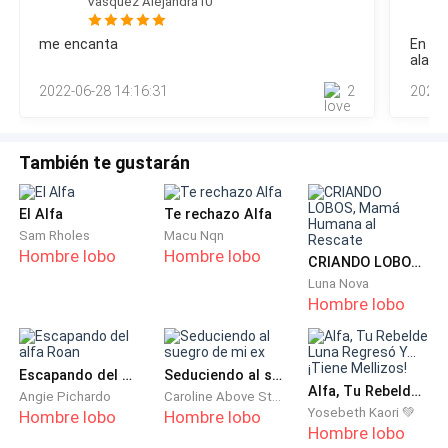
Vasquez Alejandra10
Kira era realmente una fuerte oponente haciendo sin dudas
claro el hecho de que ella había sido bastante bien
me encanta
En un
entrenada para esto anteriormente. — Te gusto mi regalo —
Un buen tiempo transcurrió en el que allí
alarg
replicó aquella con burla mientras no dejaba de lanzar
aburr
completamente sola me encontraba, el frio era cada
2022-06-28 14:16:31
2
2022-
ataques en mi contra. — Enton
vez peor e incluso podía sentir como aquel llegaba a
quemar mi piel.
También te gustarán
El Alfa
Te rechazo Alfa
Aquel tortuoso sentimiento lo sentía como se
Sam Rholes
Macu Nqn
Hombre lobo
Hombre lobo
adentraba con rabia por mi cuerpo adueñándose de
CRIANDO LOBOS, Mamá Humana al Rescate
cada parte de mi a su paso acurrucándome en cual
Luna Nova
Hombre lobo
melodía tétrica tocada por la misma muerte la más
aterradora jamás escuchada.
Escapando del alfa Roan
Seduciendo al suegro de mi ex
Alfa, Tu Rebelde Luna Regresó Y... ¡Tiene Mellizos!
Angie Pichardo
Caroline Above Story
Yosebeth Kaori 💚
Hombre lobo
Hombre lobo
Hombre lobo
Algunos segundos transcurrieron hasta que mis ojos