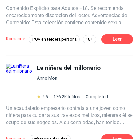
en nuestros corazones, eres la verdadera Luna. Cuando
Contenido Explícito para Adultos +18. Se recomienda
recuperé la conciencia, corté ese ridículo vínculo de
encarecidamente discreción del lector. Advertencias de
apareamiento para siempre. ¿Promesas vacías y un
Contenido: Esta colección contiene contenido sexual
destino pisoteado? Ya había terminado con todo eso.
gráfico, BDSM, dubcon, kink, degradación, diferencia de
Pero después de irme, estuvieron junto a mi cueva todos
edad, relaciones tabú, aventuras prohibidas,
los días, suplicándome que regresara.
Romance
Leer
POV en tercera persona
18+
bisexualidad, ménages, femdom y lenguaje adulto
Multimillonario
Erótico
explícito. Si eres sensible a temas oscuros, controvertidos
o que empujan los límites, este no es el libro para ti.
Veintiocho historias. Veintiocho razones para que no
La niñera del millonario
puedas soltar este libro. En un minuto estás en la
Anne Mon
mansión de un duque, presenciando un secreto prohibido
entre un hombre poderoso y la criada a la que nunca
debió tocar. Al siguiente, te encuentras en un club BDSM
9.5
176.2K leídos
Completed
con una mujer que ha jugado demasiado tiempo a ser la
Un acaudalado empresario contrata a una joven como
esposa perfecta. Luego estás en territorio de hombres
niñera para cuidar a sus traviesos mellizos, mientras él se
lobo, donde los herederos gemelos desean a la misma
ocupa de sus negocios. A su corta edad, han tenido
mujer que su padre acaba de reclamar como su pareja. Y
varias cuidadoras, pero Andrea decide quedarse y asumir
justo cuando crees saber lo que viene después, te
el rol sin importarle que detalle tengan los pequeños, ya
equivocas. Esa es la gracia de esta colección. Nunca
Romance
Leer