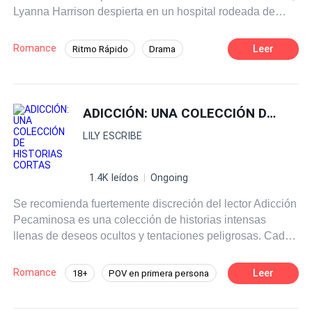
Lyanna Harrison despierta en un hospital rodeada de
ese Alfa y me mandó en una misión para hacer cosas
desconocidos que la llaman “señora Valerián”, esposa
terribles. Él murió demasiado rápido, en mi opinión.
del poderoso y temido Ares Valerián. Ella intenta negarlo,
Lizzie. No se lo dije a mi padre ni a ni hermana, pero
Romance
Leer
Ritmo Rápido
Drama
pero nadie la escucha, y un niño que no conoce la abraza
había estado tomando algunos cursos impartidos por la
POV en tercera persona
CEO
como si fuera su madre. Ares, convencido de que su
policía local. Quería tener opciones para mi futuro y todo
esposa finge amnesia para manipularlo, la lleva de
eso. Cuando mi padre desapareció durante su última
Dominante
Identidad oculta
regreso a la mansión. Pero la mujer que volvió no es la
investigación policiaca y mi hermana desapareció
ADICCIÓN: UNA COLECCIÓN DE HISTORIAS CORTAS
Triángulo Amoroso
misma que lo traicionó. No tiene el mismo brillo en los
algunos meses después haciendo esa misma
LILY ESCRIBE
ojos, ni la misma forma de odiarlo. Y eso lo enloquece.
investigación, no me quedé de brazos cruzados a esperar
Entre mentiras, heridas y deseo, Lyanna queda atrapada
que los crímenes contra mi familia fueran resueltos,
en una vida que no le pertenece… y en los brazos del
simplemente me enlisté en la academia policial. Esa
1.4K leídos
Ongoing
hombre que podría destruirla si descubre la verdad.
mierda duraba seis meses, yo lo hice en tres. No
Se recomienda fuertemente discreción del lector Adicción
Porque ella no es su esposa, pero él empieza a amarla
descansaría hasta encontrar a mi familia.
Pecaminosa es una colección de historias intensas
como si lo fuera. 2. Jaque al rival: Silas Hawk no cree en
llenas de deseos ocultos y tentaciones peligrosas. Cada
las coincidencias. Para él, que la mujer que lo humilló
relato explora la emoción de cruzar líneas prohibidas, con
públicamente por un taxi aparezca días después
tensión creciente y pasiones profundas. Estas son
trabajando en la mansión de su rival, solo significa una
Romance
Leer
18+
POV en primera persona
historias cortas completas que van de 7 a 10 capítulos,
cosa: Espionaje. Convencido de que Eris O'Neil es una
Mafia
Diferencia de Edad
donde los personajes se rinden a impulsos irresistibles.
trampa mortal enviada para destruirlo, Silas decide