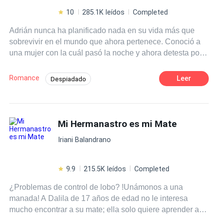
10
285.1K leídos
Completed
Adrián nunca ha planificado nada en su vida más que
sobrevivir en el mundo que ahora pertenece. Conoció a
una mujer con la cuál pasó la noche y ahora detesta por
haberle robado. Queriendo olvidar el hecho lo deja pasar,
pues la considera sin importancia. Pero tener un lugar en
Romance
Leer
Despiadado
su familia también le da responsabilidades, por lo que
Matrimonio por Contrato
Mafia
cuando acepta un matrimonio que eliminará la enemistad
con una familia poderosa, espera que la mujer piense
Ritmo Rápido
Venganza
igual que él para no volver a verse luego de la
Mi Hermanastro es mi Mate
Romance oscuro
Rebelde
ceremonia. Solo que no espera que Valentina Bassett se
Poder Femenino
Iriani Balandrano
la mujer con la cual pasó la noche semanas antes y
sobre todo, rompa todos sus esquemas. Sea la pesadilla
Desafío a las Expectativas
que se quiere quitar de encima y a la vez la mujer que le
9.9
215.5K leídos
Completed
roba la calma que siempre conservó. Él es hielo. Ella es
¿Problemas de control de lobo? !Unámonos a una
fuego. Una ama el caos, el otro solo quiere ignorar lo que
manada! A Dalila de 17 años de edad no le interesa
ve en ella. Ella lo odia. Él le demuestra que le
mucho encontrar a su mate; ella solo quiere aprender a
corresponde ese sentimiento, pero no puede evitar ese