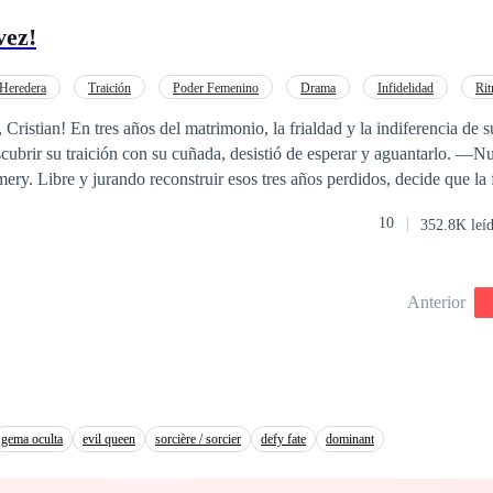
vez!
 Heredera
Traición
Poder Femenino
Drama
Infidelidad
Ri
tario/a
Matrimonio por Contrato
Cristian! En tres años del matrimonio, la frialdad y la indiferencia de 
scubrir su traición con su cuñada, desistió de esperar y aguantarlo. —
ry. Libre y jurando reconstruir esos tres años perdidos, decide que la f
 imaginó que su exmarido sería realmente su cliente más importante. —
10
352.8K leí
endo mi esposa. — Sr. Montgomery ya nos hemos divorciado, a partir d
l, le mostró un acuerdo de divorcio sin firmar. —Nadie más que tú, será
 de mis hijos.
Anterior
gema oculta
evil queen
sorcière / sorcier
defy fate
dominant