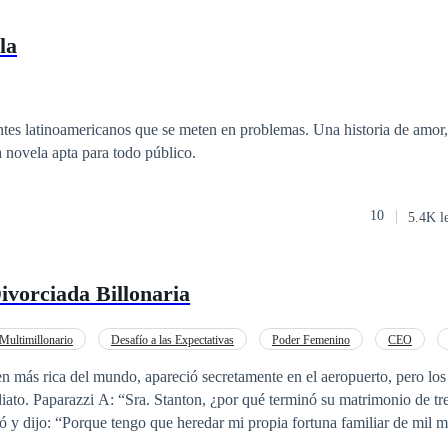
la
tes latinoamericanos que se meten en problemas. Una historia de amor, 
 novela apta para todo público.
10
5.4K l
vorciada Billonaria
Multimillonario
Desafío a las Expectativas
Poder Femenino
CEO
en más rica del mundo, apareció secretamente en el aeropuerto, pero los
ato. Paparazzi A: “Sra. Stanton, ¿por qué terminó su matrimonio de tre
ó y dijo: “Porque tengo que heredar mi propia fortuna familiar de mil m
: “¿Dicen que has estado saliendo con un montón de chicos en un mes