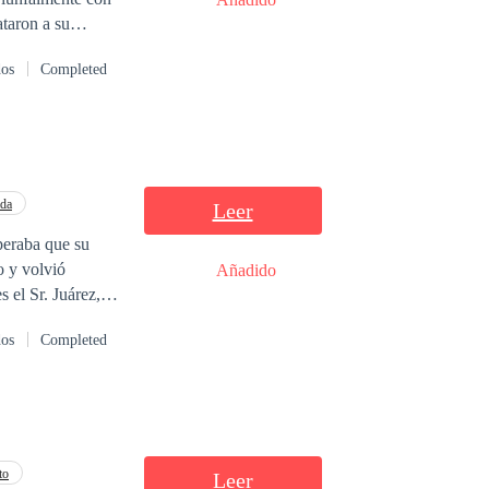
dos
Completed
ada
Leer
peraba que su
o y volvió
Añadido
 el Sr. Juárez,
 ese hombre que
dos
Completed
ió ante la
 -Por orden de
to
Leer