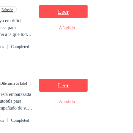
Rebelde
Leer
a era difícil.
casa para
Añadido
na a la que todos
i creyó en ella,
dos
Completed
cionando con su
todo lo que le
on Lucien, un
asarte con él por
ue hacer esto
ien Gray! Aria
Diferencia de Edad
Leer
é tipo de demonio Lucien Gray, tiene que aceptarlo.
e está embarazada
autobús para
Añadido
compañado de su
, a primera vista
dos
Completed