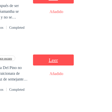
spués de ser
 Samantha se
Añadido
 y no se
mm ... papá está
dos
Completed
un padre.A los
 la Ciudad de
tha regresó al
 destinada a
de decir la
 "¡Mami!
ce oscuro
Leer
ht, el hombre de
raicionara de
Añadido
az de semejante
dos
Completed
e haberla perdido,
 costara lo que
l número