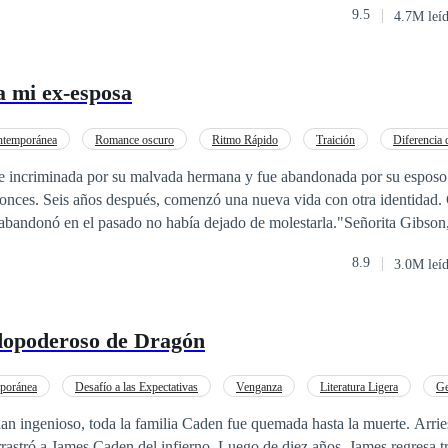
9.5
4.7M leí
ra multimillonaria pudiera hablar, una voz seria llegó desde lejos. "No,
 Ferguson apareció entre la multitud. “También tengo una propiedad que 
on, ¿por qué no hereda la fortuna de mi familia?
a mi ex-esposa
ntemporánea
Romance oscuro
Ritmo Rápido
Traición
Diferencia 
o
Despiadado
CEO
Trillizos
fue incriminada por su malvada hermana y fue abandonada por su esposo
onces. Seis años después, comenzó una nueva vida con otra identidad. 
bandonó en el pasado no había dejado de molestarla."Señorita Gibson,
Lynch?"Ella sonrió y respondió con indiferencia: "No lo conozco"."Pero
8.9
3.0M leí
z estuvo casada".Ella respondió mientras se recogía el cabello, “Esos 
a casarme con ese tipo, ¿sabe?”Ese día, el hombre la atrapó contra la p
or la puerta.Sus tres bebés vitorearon: "¡Papá dijo que Mamá se había 
dopoderoso de Dragón
curar!". Ella se quejó gimiendo: "¡Por favor, suéltame, cariño!".
poránea
Desafío a las Expectativas
Venganza
Literatura Ligera
Ge
lan ingenioso, toda la familia Caden fue quemada hasta la muerte. Arri
 del infierno. Luego de diez años, James regresa triunfalmente con