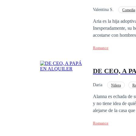
Valentina S.
Comedia
Venganza
Matrim
Aria es la hija adoptiv
Inesperadamente, su h
acostarse con hombres.
pueden humillar y malt
Romance
ni siquiera su novio, p
hermanastra y se iba a
importaba le fue arreb
DE CEO, A P
hombre muy poderoso p
tu hermana! De lo cont
para que tu abuela pu
Daria
Niñera
Re
Ritmo Rápido
C
Alanna es echada de su
y no tiene idea de qui
alejarse de la casa qu
hermana melliza inter
Romance
cumple todos sus requisitos, es g
quieres niñ