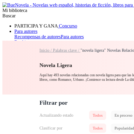
Mi biblioteca
Buscar
PARTICIPA Y GANA
Concurso
Para autores
Recompensas de autores
Para autores
Ranking
Navegar
Inicio /
Palabras clave /
"novela ligera" Novelas Relaci
Novelas
Cuentos Cortos
Todos
Romance
Hombre lobo
Mafia
Sistema
Fantasía
Urbano
LG
Novela Ligera
Aquí hay 493 novelas relacionadas con novela ligera para que las le
libros, como Romance, Urbano. ¡Comience su lectura desde La úl
Filtrar por
Actualizando estado
Todos
En proceso
Clasificar por
Todos
Popularida