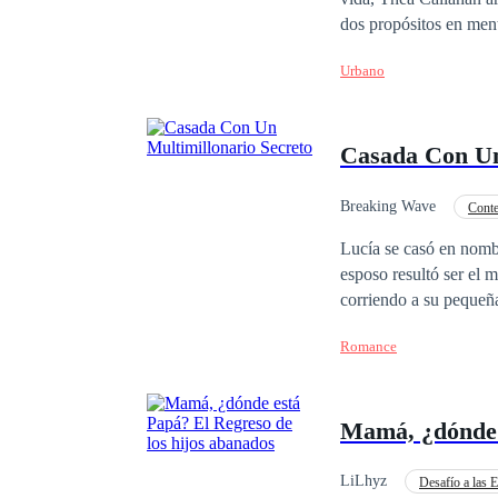
dos propósitos en mente. Recompensarle a Thea por salvarle la vida y vengarse de quienes 
familia. Al encontrarse con Thea nuevamente después de todos estos años, le hace una sola promesa. Junto a
Urbano
él, tendrá el mundo en
Casada Con Un
Breaking Wave
Cont
Desafío a las Expectativ
Lucía se casó en nomb
esposo resultó ser el 
corriendo a su pequeña
¿es verdad?Le dijo ac
Romance
dijo que yo era su espo
multitud con la nariz 
esposa, hay que ser un
Mamá, ¿dónde e
LiLhyz
Desafío a las E