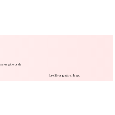
 Romance
Sci-Fi
Guerra
Otros
 varios géneros de
Lee libros gratis en la app