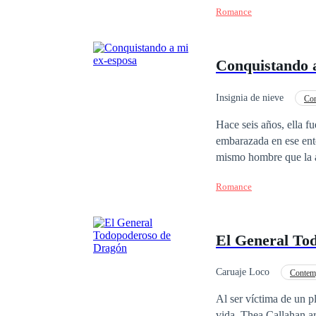
Romance
Antes de que la herede
noticias falsas". Eric
de dólares. Sra. Stant
Conquistando 
Insignia de nieve
Co
Matrimonio por Contrat
Hace seis años, ella 
embarazada en ese ent
mismo hombre que la a
relación con el señor 
Romance
rosas dicen que una ve
soy tan tonta como par
momento en que entró p
El General To
¡Papá dice que te va a 
Caruaje Loco
Contem
Al ser víctima de un p
vida, Thea Callahan arrastró a James Caden