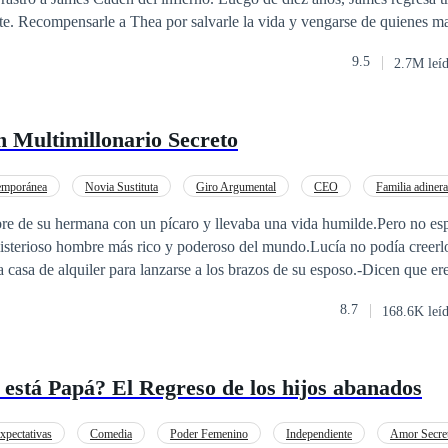
mataron a su
9.5
2.7M leí
tero en la palma de sus manos.
 Multimillonario Secreto
emporánea
Novia Sustituta
Giro Argumental
CEO
Familia adiner
as
Literatura Ligera
re de su hermana con un pícaro y llevaba una vida humilde.Pero no es
misterioso hombre más rico y poderoso del mundo.Lucía no podía creerl
 casa de alquiler para lanzarse a los brazos de su esposo.-Dicen que eres
ariciendo su pelo, -Ese hombre tiene la misma cara que yo.-Maldito era
8.7
168.6K leí
sa. Jorge, ¡ve a darle un puñetazo!Al día siguiente, el Sr. Juárez aparec
magullada y una sonrisa franca.-Señor, ¿qué pasó?Con una sonrisa dijo,
 puñetazo fuerte!
stá Papá? El Regreso de los hijos abanados
xpectativas
Comedia
Poder Femenino
Independiente
Amor Secre