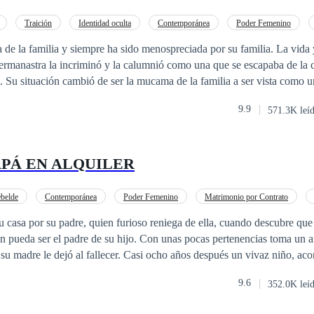
Traición
Identidad oculta
Contemporánea
Poder Femenino
onio por Contrato
CEO
a de la familia y siempre ha sido menospreciada por su familia. La vida y
ermanastra la incriminó y la calumnió como una que se escapaba de la 
 Su situación cambió de ser la mucama de la familia a ser vista como u
ratar. Su corazón está totalmente destrozado porque nadie la defendió n
9.9
571.3K leí
ero como si todo esto no fuera suficiente se entera que él la estaba trai
 casar con ella. Sintió que su mundo se derrumbaba, estaba destrozada, 
atada por su hermana y ahora era obligada a tomar su lugar y casarse c
APÁ EN ALQUILER
ero que quedó paralítico y es conocido por ser muy cruel. — ¡Debes c
rario, ¿cómo puedes pagarnos por criarte durante tantos años? Tienes q
eda seguir en el hospital. —¡Madre, está bien, aceptó casarme con Luc
belde
Contemporánea
Poder Femenino
Matrimonio por Contrato
apretó los dientes y asintió dolorosamente. No importa qu
EO
 casa por su padre, quien furioso reniega de ella, cuando descubre qu
én pueda ser el padre de su hijo. Con unas pocas pertenencias toma un 
e su madre le dejó al fallecer. Casi ocho años después un vivaz niño, a
rumpe el camino de un hombre acompañado de dos guardaespaldas y que
9.6
352.0K leí
uapo, elegante y se nota que es rico. –Señor, ¿tiene un momento? –¿Qué
o? –¿Puede ser nuestro papá por un día?