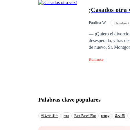
¡Casados otra 
Paulina W
Heredero /
Despiadado
Secre
— ¡Quiero el divorcio, 
desesperada, y tras de
de nuevo, Sr. Montgome
sus manos. Pero nunca
Romance
huir de mí, sigues si
solo somos extraños. É
Montgomery y la madre
Palabras clave populares
일상로맨스
raro
Fast-Paced Plot
nanny
육아물