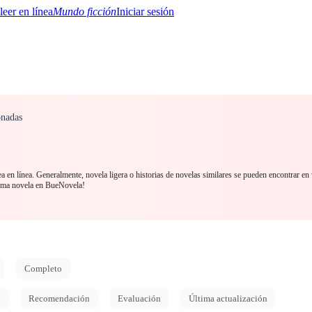
Mundo ficción
Iniciar sesión
onadas
BTQ+
YA/TEEN
Paranormal
Misterio/Thriller
Oriental
Juegos
Historia
MM
a en línea. Generalmente, novela ligera o historias de novelas similares se pueden encontrar en
tima novela en BueNovela!
Completo
d
Recomendación
Evaluación
Última actualización