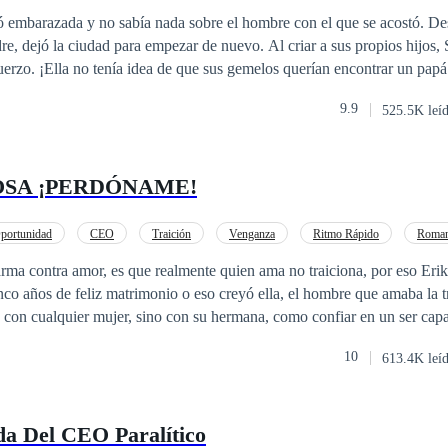
Rebelde
Perdón
CEO
embarazada y no sabía nada sobre el hombre con el que se acostó. De
re, dejó la ciudad para empezar de nuevo. Al criar a sus propios hijos,
rzo. ¡Ella no tenía idea de que sus gemelos querían encontrar un papá
! A los tres años, sus bebés preguntaron: "Mamá, ¿dónde papá?", "U
9.9
525.5K leí
ma más fácil para que Samantha les explicara a sus hijos la ausencia de 
n a preguntar: "Mami, ¿dónde está papá?", "Umm ... Está trabajando en
 Samantha eligió la salida más fácil. Después de casi seis años, Saman
SA ¡PERDÓNAME!
andonado durante mucho tiempo, la Ciudad de Braeton. Sabía que estaba
dad de sus hijos sobre su padre desconocido y concluyó que ya era hora 
n día, sus gemelos se acercaron a ella con ojos brillantes y le dijeron:
portunidad
CEO
Traición
Venganza
Ritmo Rápido
Roman
De pie frente a ella estaba una escultura de hielo, el Señor Ethan Wrig
traiciona, por eso Erika Del Pino no
 de la ciudad.
inco años de feliz matrimonio o eso creyó ella, el hombre que amaba la t
 con cualquier mujer, sino con su hermana, como confiar en un ser cap
10
613.4K leí
antes, es que ni siquiera tener el hijo que tanto anheló llenó el vacío d
e estaba dando otra oportunidad y él estaba dispuesto a lograr su perdón,
 ¡Perdóname! Registrada en Safe Creative en fecha 27/02/2023 bajo e
da Del CEO Paralítico