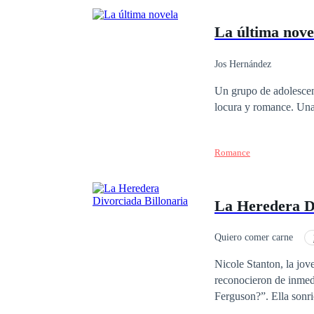
La última nove
Jos Hernández
Un grupo de adolescen
locura y romance. Una
Romance
La Heredera Di
Quiero comer carne
Familia adinerada
Nicole Stanton, la jov
reconocieron de inmedi
Ferguson?”. Ella sonri
dólares…” Paparazzi B