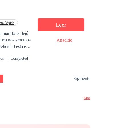
tmo Rápido
Leer
su marido la dejó
Nunca nos veremos
Añadido
elicidad está en
Stella, no puedes
dos
Completed
e este momento
 la Sra.
Siguiente
Más