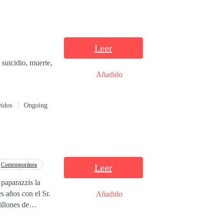
Leer
suicidio, muerte,
Añadido
eídos
Ongoing
Contemporánea
Leer
 paparazzis la
s años con el Sr.
Añadido
illones de
, ¿verdad?”