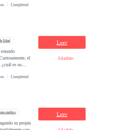
dos
Completed
 son todas
vale mil millones
de Edad
Leer
 estando
Curiosamente, el
Añadido
 ¿cuál es su
 las prensas
dos
Completed
son rumores. No
ared en el
vuelto tonta!
nio médico
Leer
esgando su propia
Añadido