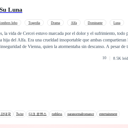
 Su Luna
ombres lobo
Tragedia
Drama
Alfa
Dominante
Luna
Embarazo
Verdad Oculta
, la vida de Cercei estuvo marcada por el dolor y el sufrimiento, todo 
a hija del Alfa. Era una crueldad insoportable que ambas compartieran 
inseguridad de Vienna, quien la atormentaba sin descanso. A pesar de t
 recibía amor y cuidado de sus padres y se mantenía humilde. Aunque el
10
8.5K leí
trató como simples sirvientes, su familia encontraba felicidad en las peq
ente el día de su decimoctavo cumpleaños, cuando el Alfa asesinó brut
ncándole el corazón y aplastándolo frente a sus ojos. Llena de ira y con
entía impotente… hasta que conoció al Rey Alfa del Norte, con quien t
e inesperada. Ese encuentro transformó su destino y destapó todos los 
 había guardado celosamente durante años. La verdad destrozó la image
bía creído tener, dejándola en medio de un torbellino de traición, dudas 
초강대국
Twist
다크 로맨스
ruthless
paranormalromance
entertainment