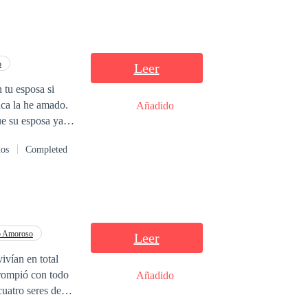
o
Leer
 tu esposa si
nca la he amado.
Añadido
ue su esposa ya
 amó, Sofía quedó
dos
Completed
a que fuera feliz
. Cuando Miguel,
amoso piloto de
o Amoroso
Leer
ivían en total
 rompió con todo
Añadido
cuatro seres de
oró de un