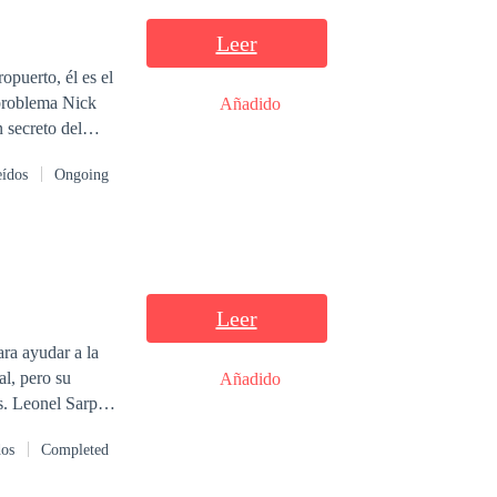
Leer
puerto, él es el
Añadido
 secreto del
ando un amor
eídos
Ongoing
Leer
ara ayudar a la
l, pero su
Añadido
s. Leonel Sarpa
orridos por el
dos
Completed
 esos seres.