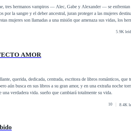
Aventurera
Vampiro
Rebelde
os por la sangre y el deber ancestral, juran proteger a las mujeres destin
tas mujeres son llamadas a una misión que amenaza sus vidas, los he
tar enemigos antiguos y oscuros dispuestos a todo por evitar que se cum
5.9K leí
ntre el deber y el deseo, Alec, Gabe y Alexander lucharán no solo por e
a en un mundo donde la noche es eterna y los secretos mortales acecha
FECTO AMOR
llante, querida, dedicada, centrada, escritora de libros románticos, que 
pero aún busca en sus libros a su gran amor, y en una extraña noche to
e una verdadera vida. sueño que cambiará totalmente su vida.
10
8.4K l
bido