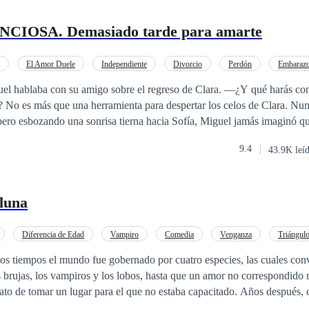
CIOSA. Demasiado tarde para amarte
El Amor Duele
Independiente
Divorcio
Perdón
Embaraz
uel hablaba con su amigo sobre el regreso de Clara. —¿Y qué harás con
 No es más que una herramienta para despertar los celos de Clara. Nu
ero esbozando una sonrisa tierna hacia Sofía, Miguel jamás imaginó q
ído. Al descubrir que el hombre al que cuidó con tanto esmero nunca la
9.4
43.9K leí
to tomó una decisión: se marcharía, dispuesta a dejar libre a Miguel par
 luna
a de la mano de un pequeño que guarda un
asombroso
parecido con él
ecuperar su relación con Sofía, descubre que a su lado no solo está un f
l… sino también su mejor amigo.
Diferencia de Edad
Vampiro
Comedia
Venganza
Triángul
mance oscuro
Brujo / Mago
los tiempos el mundo fue gobernado por cuatro especies, las cuales conv
as brujas, los vampiros y los lobos, hasta que un amor no correspondido
ato de tomar un lugar para el que no estaba capacitado. Años después, 
moraron, marcando el comienzo de un nuevo cambio. Una ninfa se enam