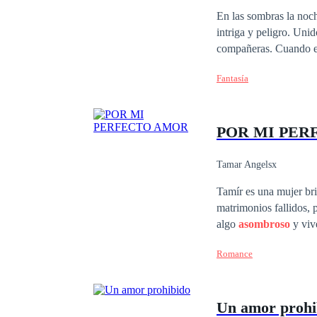
Diferencia de Edad
En las sombras la noche, tres hermanos vampiros — Alec, Gabe y Alexander — se enfrentan a un mundo de
intriga y peligro. Unid
compañeras. Cuando es
ven obligados a enfren
Fantasía
En una batalla épica e
la supervivencia mism
POR MI PER
Tamar Angelsx
Tamír es una mujer bri
matrimonios fallidos, 
algo
asombroso
y viv
Romance
Un amor prohi