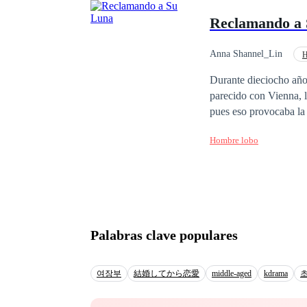
Reclamando a
Anna Shannel_Lin
H
Triángulo Amoroso
Durante dieciocho años
parecido con Vienna, l
pues eso provocaba la 
humillaciones, Cercei
Hombre lobo
respetó y siempre los 
todo cambió drásticam
padre sin motivo, arra
venganza, Cercei se s
compartiendo una noch
mentiras que su madre
Palabras clave populares
perfecta que Cercei ha
여장부
結婚してから恋愛
middle-aged
kdrama