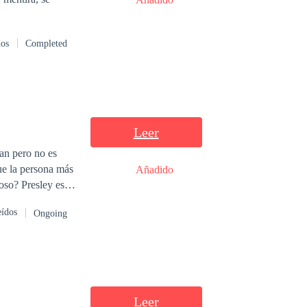
dos
Completed
Leer
ían pero no es
ue la persona más
Añadido
eídos
Ongoing
Leer