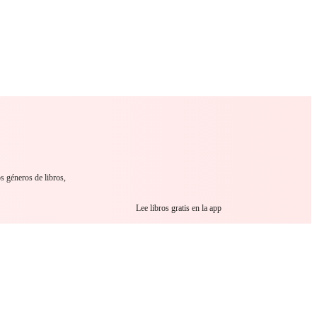
 Romance
Sci-Fi
Guerra
Otros
s géneros de libros,
Lee libros gratis en la app