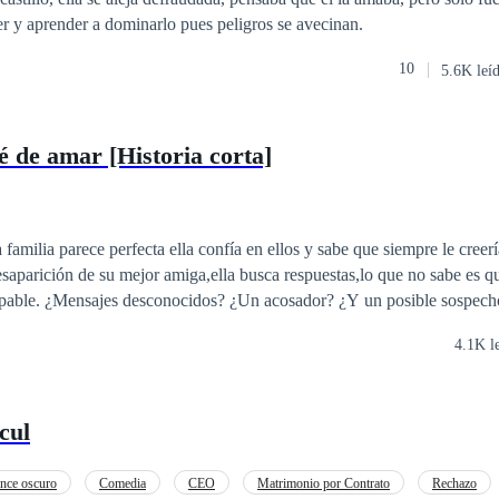
r y aprender a dominarlo pues peligros se avecinan.
10
5.6K leí
é de amar [Historia corta]
 familia parece perfecta ella confía en ellos y sabe que siempre le creer
esaparición de su mejor amiga,ella busca respuestas,lo que no sabe es q
sospechoso? Presley esta
 única persona que le creyó....esta muerta.
4.1K l
cul
nce oscuro
Comedia
CEO
Matrimonio por Contrato
Rechazo