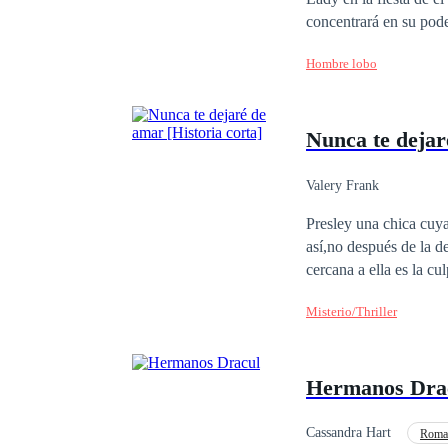
concentrará en su pode
Hombre lobo
Nunca te dejar
Valery Frank
Presley una chica cuya
así,no después de la d
cercana a ella es la culpable. ¿Mensajes desconocidos? ¿Un acosador? ¿Y un posible 
sola nadie le cree y la
Misterio/Thriller
Hermanos Dra
Cassandra Hart
Roma