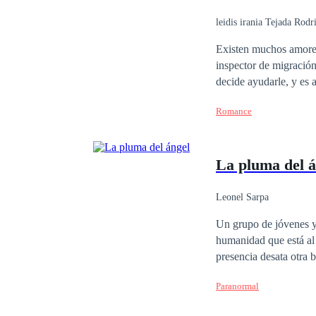
leidis irania Tejada Rodr
Existen muchos amores 
inspector de migración, y ella una pasajera que le han robado su pasa
decide ayudarle, y es 
pasado que los separa,
Romance
adictivo e incontrolable
La pluma del á
Leonel Sarpa
Un grupo de jóvenes y 
humanidad que está al 
presencia desata otra 
nos muestra en esta no
Paranormal
género y nos enseña un