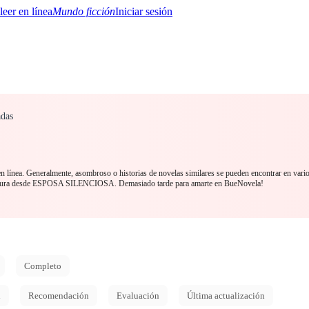
Mundo ficción
Iniciar sesión
adas
BTQ+
YA/TEEN
Paranormal
Misterio/Thriller
Oriental
Juegos
Historia
MM
 línea. Generalmente, asombroso o historias de novelas similares se pueden encontrar en vario
ectura desde ESPOSA SILENCIOSA. Demasiado tarde para amarte en BueNovela!
Completo
d
Recomendación
Evaluación
Última actualización