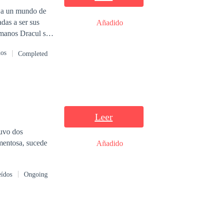
adas a ser sus
Añadido
rmanos Dracul se
pla el destino.
dos
Completed
l amor, sino por
n en cada sombra.
Leer
tuvo dos
rmentosa, sucede
Añadido
eídos
Ongoing