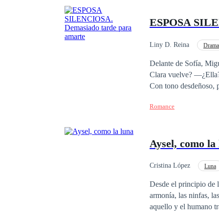
ESPOSA SILEN
Liny D. Reina
Drama
Delante de Sofía, Mig
Clara vuelve? —¿Ella?
Con tono desdeñoso, p
había recuperado el o
Romance
destrozada... pero pron
con su hermana. Lo que no esperaba Miguel era que esa despedida dejaría en su corazón una herida
imborrable. Cinco años después, en una isla paradisíaca, Miguel por fin la encuentra. Sofía sonríe mientras
Aysel, como la
siembra flores, tomad
arrepentido, intenta r
carreras internaciona
Cristina López
Luna
Ritmo Rápido
Ro
Desde el principio de 
armonía, las ninfas, l
aquello y el humano tr
estas especies se ena