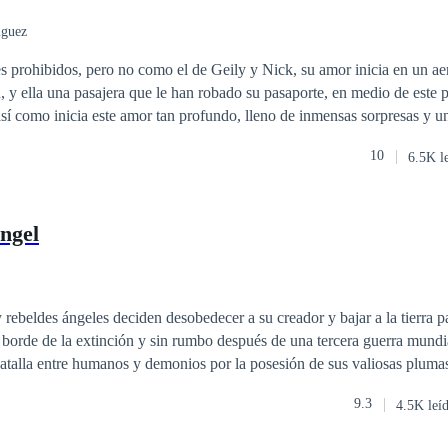
iguez
prohibidos, pero no como el de Geily y Nick, su amor inicia en un aero
porte, en medio de este problema Nick
así como inicia este amor tan profundo, lleno de inmensas sorpresas y un
 y por eso, ahora tienen que vivir juntos, pero no como pareja, enfrent
10
6.5K l
...
ngel
rebeldes ángeles deciden desobedecer a su creador y bajar a la tierra p
borde de la extinción y sin rumbo después de una tercera guerra mundia
batalla entre humanos y demonios por la posesión de sus valiosas pluma
vela fantástica unos ángeles muy humanos, lejos de los estereotipos soc
9.3
4.5K leí
 mundo más cercano a lo que debería ser “en realidad” la existencia de