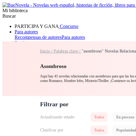
Mi biblioteca
Buscar
PARTICIPA Y GANA
Concurso
Para autores
Recompensas de autores
Para autores
Ranking
Navegar
Inicio /
Palabras clave /
"asombroso" Novelas Relacion
Novelas
Cuentos Cortos
Todos
Romance
Hombre lobo
Mafia
Sistema
Fantasía
Urbano
LG
Asombroso
Aquí hay 41 novelas relacionadas con asombroso para que las lea en
como Romance, Hombre lobo, Misterio/Thriller. ¡Comience su l
Filtrar por
Actualizando estado
Todos
En proceso
Clasificar por
Todos
Popularida