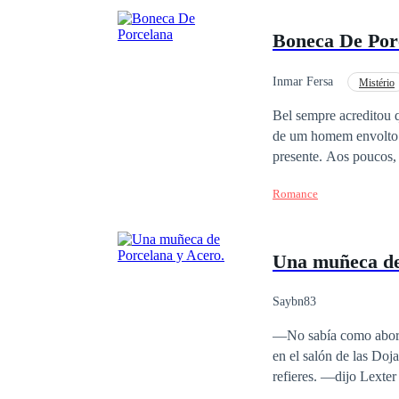
Boneca De Por
Inmar Fersa
Mistério
Amor Proibido
A
Bel sempre acreditou 
de um homem envolto e
presente. Aos poucos, Bel descobre que o amor pode surgir de formas inesperadas: intenso, protetor,
perigoso… e transformador. Entre segredos escondidos, escolhas difíceis e verdade
Romance
como símbolo para sol
guarda respostas, traumas e uma lig
as consequências de um passado mal resolvido? Em
Una muñeca de
a lado, Bel precisará d
descobrir que o amor 
Saybn83
—No sabía como aborda
en el salón de las Dojagis, cu
refieres. —dijo Lexter sumamente nervioso. —Claro qu
lo que pasó entre uste