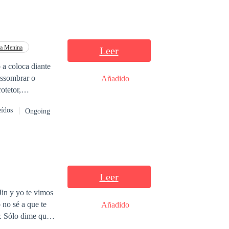
a Menina
Leer
a coloca diante
assombrar o
Añadido
eídos
Ongoing
. Um objeto que
xistir — e
Leer
Jin y yo te vimos
Añadido
 de palacio, la