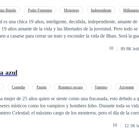
tmo Rápido
Poder Femenino
Mujeriego
Independiente
Millonario
CEO
Contemporánea
Matrimonio por Contrato
, independiente, amante de su carrera. Ilhan
19 años amante de la vida y las libertades de la juventud. Pero todo se
en a casarse para cerrar un trato y esconder la vida de Ilhan. Será la gu
vorcio y uno de ellos se dé cuenta que se enamoró, y el otro se vaya con 
10
89.8K leí
se luego de terminar con su matrimonio?
a azul
Comedia
Pasión
Romance oscuro
Vampiro
Arrogante
 mujer de 25 años quien se siente como una fracasada, esto debido a q
seres místicos como los vampiros y hombres lobo. Durante toda su vida
ntero Celestial; el máximo cargo de los monteros, pero el día de la cor
 título y no ella. Después de la humillación y de haber sufrido un recha
10
12.1K l
que siempre estuvo enamorada, Viviana decide escapar del clan de los 
 normal. Ahora, cuatro años después, en la cúspide de la decadencia d