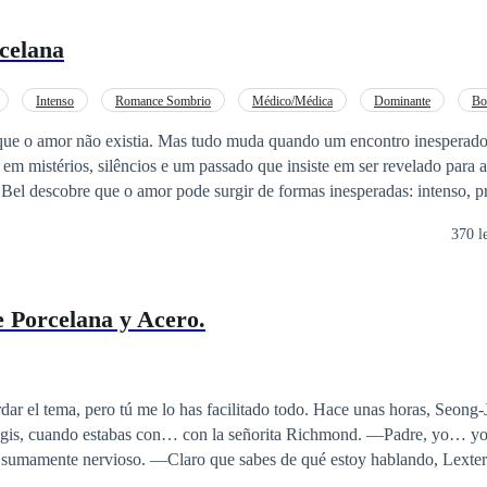
celana
Intenso
Romance Sombrio
Médico/Médica
Dominante
Bo
mor Secreto
Reviravolta
que o amor não existia. Mas tudo muda quando um encontro inesperado 
m mistérios, silêncios e um passado que insiste em ser revelado para 
s que doem, algo surge
370 l
ucionar tamanho mistério— bela, frágil e assustadoramente reveladora
ação que Bel jamais imaginaria. Seria esse amor um presente do destino ou
 uma história onde romance, mistério e dor caminham lado
 Porcelana y Acero.
ecidir até onde está disposta a ir por um sentimento que ela jurou não e
pode salvar… ou destruir.
r el tema, pero tú me lo has facilitado todo. Hace unas horas, Seong-
ando estabas con… con la señorita Richmond. —Padre, yo… yo no sé a que te
e sabes de qué estoy hablando, Lexter. Sólo dime que
des, fue un impulso del momento, que tal vez quisiste darle a una Dojagi