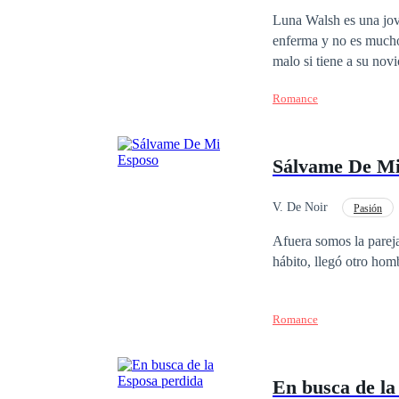
Matrimonio por Contrat
Luna Walsh es una joven universitaria que trata sa
enferma y no es mucho 
malo si tiene a su nov
muere y está a punto d
Romance
quien recurrir, se topa
perder su único bien, 
país, quien busca una m
Sálvame De Mi
porque las relaciones n
todo lo opuesto, a pes
a su heredero… hasta q
V. De Noir
Pasión
¿Logrará su cometido 
Divorcio
Amor P
Afuera somos la pareja
hábito, llegó otro ho
Romance
En busca de la