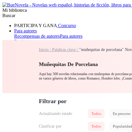
Mi biblioteca
Buscar
PARTICIPA Y GANA
Concurso
Para autores
Recompensas de autores
Para autores
Ranking
Navegar
Inicio /
Palabras clave /
"muñequitas de porcelana" Nov
Novelas
Cuentos Cortos
Todos
Romance
Hombre lobo
Mafia
Sistema
Fantasía
Urbano
LG
Muñequitas De Porcelana
Aquí hay 500 novelas relacionadas con muñequitas de porcelana par
en varios géneros de libros, como Romance, Hombre lobo. ¡Comie
Filtrar por
Actualizando estado
Todos
En proceso
Clasificar por
Todos
Popularida