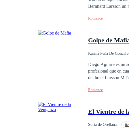
Bernhard Larsson un m
aventura sin tapujos. 
Romance
apuesto arquitecto y el
apuestos Larsson? Prim
Golpe de Mafi
Karina Peña De Goncalv
Contemporánea
Diego Aguirre es un sol
profesional que en cu
del hotel Larsson Milá
pensó que iba a morir 
Romance
millonaria, hermosa y 
haberse cruzado, no te
obligados a permanecer
El Vientre de 
no todo lo que brilla 
aprenderán. Acompáñam
intensa historia
Sofía de Orellana
Re