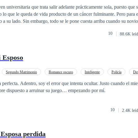
o
POV en primera persona
CEO
lir adelante prácticamente sola, puesto que su madre está
lo que le queda de vida producto de un cáncer fulminante. Pero para el
io a su lado. Sin embargo, todo se le pone cuesta arriba cuando su novio
e perder la casa que su madre hipotecó para pagar sus estudios. Sola, si
10
88.6K leí
 con el anuncio en un diario electrónico que le llama la atención y deci
está dispuesta a todo. Así es como conoce a Jack Gosling, un important
ujer que alquile su vientre para tener un heredero a través de inseminaci
 Esposo
o son lo suyo. Arisco, frío, calculador y hasta cruel, se encontrará con
ar de las cosas que le suceden. Querrá protegerla y apoyarla en todo, con
ue una verdad sale a la luz y ahora querrá poseerla por razones muy di
Segundo Matrimonio
Romance oscuro
Inteligente
Policía
Des
al tiempo que cobra venganza y se enamora de una mujer opuesta a él?
rohibido
Embarazo
 perfecta. Adentro, soy el error que intenta ocultar. Justo cuando el mi
mbre dispuesto a arruinar su juego… empezando por mí.
10
2.4K leí
 Esposa perdida