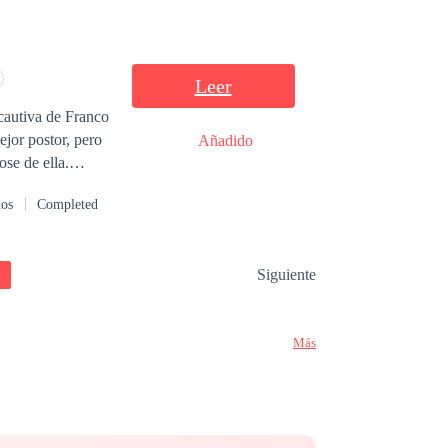
cobrar venganza
reer que no son
Leer
cautiva de Franco
ejor postor, pero
Añadido
se de ella.
ue un simple
dos
Completed
hacer lo necesario
ización de
Siguiente
Más