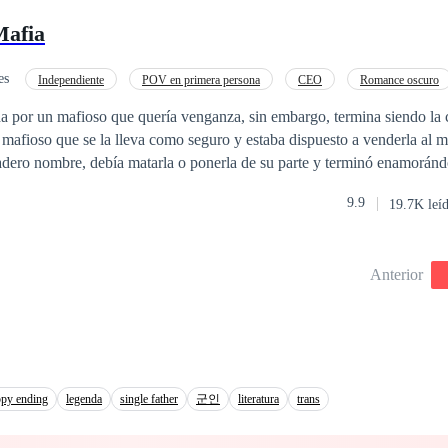
 volver con los monteros para el funeral del padre de Viviana. Ahora Viviana se
Mafia
sa muerte de su padre, debe descubrir qué ser sobrenatural lo asesinó y 
un atractivo vampiro u hombre lobo llegue para confundirla y hacerle c
ensaba.
es
Independiente
POV en primera persona
CEO
Romance oscuro
Rebelde
da por un mafioso que quería venganza, sin embargo, termina siendo la 
 mafioso que se la lleva como seguro y estaba dispuesto a venderla al m
adero nombre, debía matarla o ponerla de su parte y terminó enamorándo
 y no se detendrá ante nada para recuperar a Victoria y aunque antes f
9.9
19.7K leí
trar en la organización de Halcón, ahora no le temblará el pulso para 
shdot la
u existencia. Esconde más de lo que todos creen y acabar con la organ
Anterior
 mafioso, es
za de regresar a su vida y el miedo de escapar se
o. ¿Qué pasa cuando la redención está envenenada de
compáñame en esta compleja historia llena de pasiones
verdadero amor será muy difícil de discernir.
py ending
legenda
single father
군인
literatura
trans