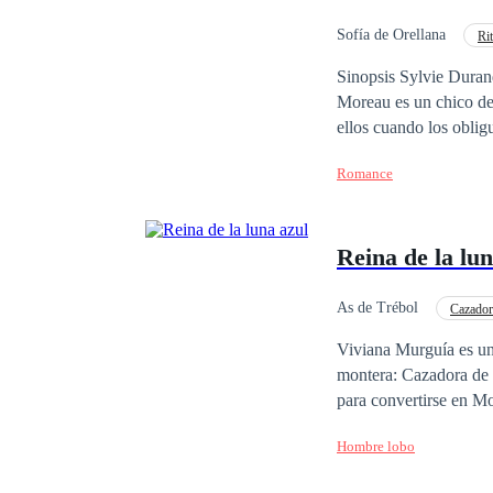
Sofía de Orellana
Ri
Diferencia de Edad
Sinopsis Sylvie Durand es una chica 19 años, inteligente, decidida
Moreau es un chico de 
ellos cuando los obligu
hasta que llegue el di
Romance
¿Podrán volver a unir
Reina de la lun
As de Trébol
Cazador
Viviana Murguía es una
montera: Cazadora de 
para convertirse en Mo
prima quien recibió el
Hombre lobo
Lucas, el hombre del 
vivir como una humana