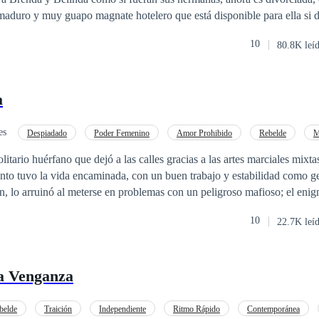
aduro y muy guapo magnate hotelero que está disponible para ella si d
Elena fiel a sus convicciones lo rechazará, sin embargo, conocerá a Pab
10
80.8K leí
la no podrá resistirse a entregarse a la aventura. ¿Qué hará Elena al esta
era entrega de la saga chicas de orfanato.
a
es
Despiadado
Poder Femenino
Amor Prohibido
Rebelde
M
Pasión
itario huérfano que dejó a las calles gracias a las artes marciales mixta
anto tuvo la vida encaminada, con un buen trabajo y estabilidad como g
n, lo arruinó al meterse en problemas con un peligroso mafioso; el eni
al desafiarlo, pero sobrevive y decide enmendar su vida. Rebeka Larss
10
22.7K leí
valiente que ha sido desde siempre una tentación para él, sus caminos n
nían que ser más que compañeros de trabajo, pero el destino tenía otros
 juntos descubriendo lo que es el amor. Las apariencias no siempre nos
la Venganza
es oro, no podemos juzgar a las personas sin conocerlas, lecciones de vi
e y descubramos como las líneas entre lo bueno y lo malo se desdibuj
belde
Traición
Independiente
Ritmo Rápido
Contemporánea