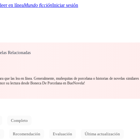
Mundo ficción
Iniciar sesión
elas Relacionadas
BTQ+
YA/TEEN
Paranormal
Misterio/Thriller
Oriental
Juegos
Historia
MM
a que las lea en línea. Generalmente, muñequitas de porcelana o historias de novelas similares
nce su lectura desde Boneca De Porcelana en BueNovela!
Completo
d
Recomendación
Evaluación
Última actualización