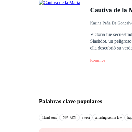
va a buscarla y la obliga a
Cautiva de la 
enfrenta a la misterio
por ella, a menos que 
tan malos como ella p
Karina Peña De Goncalv
Poder Femenino
Victoria fue secuestra
Slashdot, un peligroso
ella descubrió su verd
Michael ama a Victoria
Romance
muchacho obligado a en
y vengarse de Slashdot. Pero la venganza es más que la motivación de Michael. Para Franco Sla
venganza ha marcado s
Halcón es algo personal. ¿Qué hará Victoria cuando se dé cuenta que más que la cautiva de un
cautiva del sentimiento por dos hombres? Con la esperan
difuminan las fronteras entre el amor y el odi
Palabras clave populares
resentimiento y la venganza afectada de amor? A
discordantes donde el 
friend zone
미인처제
sweet
amazing son in law
hap