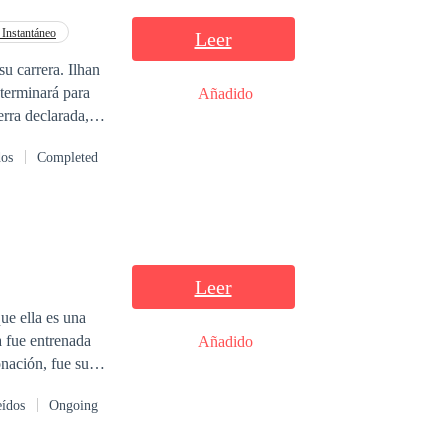
 Instantáneo
Leer
 terminará para
Añadido
erra declarada,
el corazón roto.
dos
Completed
Leer
ue ella es una
 fue entrenada
Añadido
onación, fue su
zo a manos de
eídos
Ongoing
monteros para
e Viviana, Lucas