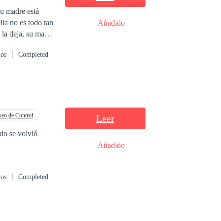
la no es todo tan
Añadido
 la deja, su madre
n tener a nadie a
dos
Completed
de que para no
e empresario del
ón artificial,
 Luna, quien es
 tal de que le dé
ferentes.
eo de Control
Leer
edo se volvió
Añadido
dos
Completed