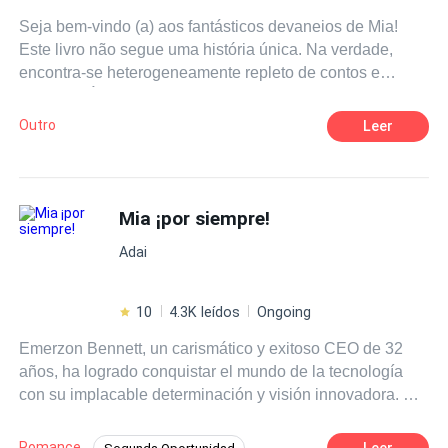
Seja bem-vindo (a) aos fantásticos devaneios de Mia!
Este livro não segue uma história única. Na verdade,
encontra-se heterogeneamente repleto de contos e
crônicas. É mais como um passatempo, quando você
quer ler algo na sua hora livre, mas não tem tempo para
Outro
Leer
uma obra grande. ◇◆◇◆◇◆◇◆◇◆◇◆◇◆◇ Copyright
Mia Redwiges 2019 All rights reserved
Mia ¡por siempre!
Adai
10
4.3K leídos
Ongoing
Emerzon Bennett, un carismático y exitoso CEO de 32
años, ha logrado conquistar el mundo de la tecnología
con su implacable determinación y visión innovadora. Su
éxito es indiscutible, pero detrás de su apariencia
imponente se esconde una vida personal vacía y
Romance
Leer