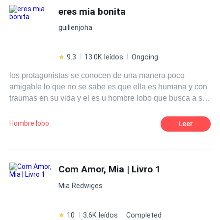
familia, pero sufrirán en vida lo que el sufrió en esa casa
eres mia bonita
Acosador
Matrimonio por Contrato
por varios años. Carime será la clave perfecta de cumplir
guillenjoha
con su objetivo. Lo que Armando no sabia que el oscuro
pasado tenia una clave de luz la cual lo ayudaría en
cambiar sus perspectivas en cuanto a su venganza.
9.3
13.0K leídos
Ongoing
los protagonistas se conocen de una manera poco
amigable lo que no se sabe es que ella es humana y con
traumas en su vida y el es u hombre lobo que busca a su
mate
Hombre lobo
Leer
Com Amor, Mia | Livro 1
Mia Redwiges
10
3.6K leídos
Completed