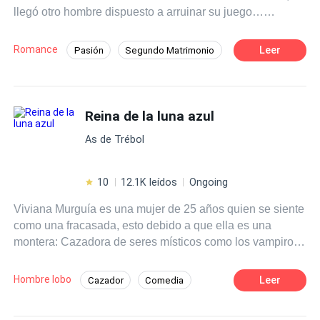
llegó otro hombre dispuesto a arruinar su juego…
es todo lo opuesto, a pesar de las cosas que le suceden.
empezando por mí.
Querrá protegerla y apoyarla en todo, con tal de que le dé
a su heredero… hasta que una verdad sale a la luz y
Romance
Leer
Pasión
Segundo Matrimonio
ahora querrá poseerla por razones muy diferentes.
Romance oscuro
Inteligente
Policía
¿Logrará su cometido al tiempo que cobra venganza y se
enamora de una mujer opuesta a él?
Deseo de Control
Divorcio
Reina de la luna azul
Amor Prohibido
Embarazo
As de Trébol
10
12.1K leídos
Ongoing
Viviana Murguía es una mujer de 25 años quien se siente
como una fracasada, esto debido a que ella es una
montera: Cazadora de seres místicos como los vampiros
y hombres lobo. Durante toda su vida fue entrenada para
convertirse en Montero Celestial; el máximo cargo de los
Hombre lobo
Leer
Cazador
Comedia
monteros, pero el día de la coronación, fue su prima
Pasión
Romance oscuro
Vampiro
quien recibió el título y no ella. Después de la humillación