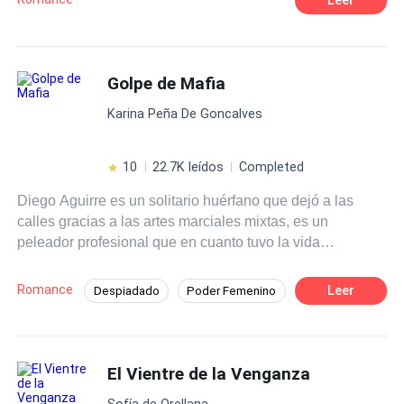
hombre perfecto que ambas soñaron tener. Una
representará la luz y la otra la oscuridad, sumergidas a
sus grandes deseos y tentaciones, le darán origen a una
pasión hechizada.
Golpe de Mafia
Karina Peña De Goncalves
10
22.7K leídos
Completed
Diego Aguirre es un solitario huérfano que dejó a las
calles gracias a las artes marciales mixtas, es un
peleador profesional que en cuanto tuvo la vida
encaminada, con un buen trabajo y estabilidad como
gerente del gym del hotel Larsson Milán, lo arruinó al
Romance
Leer
Despiadado
Poder Femenino
meterse en problemas con un peligroso mafioso; el
Amor Prohibido
Rebelde
Mafia
enigmático Halcón, pensó que iba a morir al desafiarlo,
pero sobrevive y decide enmendar su vida. Rebeka
Contemporánea
Pasión
Larsson en una joven millonaria, hermosa y valiente que
El Vientre de la Venganza
ha sido desde siempre una tentación para él, sus
Sofía de Orellana