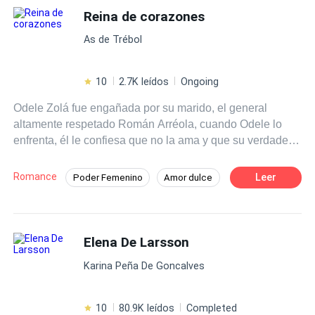
mejor renunciar a todo.
Reina de corazones
As de Trébol
10
2.7K leídos
Ongoing
Odele Zolá fue engañada por su marido, el general
altamente respetado Román Arréola, cuando Odele lo
enfrenta, él le confiesa que no la ama y que su verdadero
amor es la teniente Sabina Lara, en medio de su
discusión, son atacados por miembros de la organización
Romance
Leer
Poder Femenino
Amor dulce
criminal "La Baraja". Impotente, ve cómo Román salva a
CEO
Héroe / Heroína:
Mafia
Sabina en lugar de a ella y es herida de muerte. Sin
poder hacer nada, Román la abandona sabiendo que
De Odio al Amor
Venganza
morirá y a Odele se le rompe el corazón una vez más.
Elena De Larsson
Desafío a las Expectativas
Más tarde, Odele despierta en un basurero en otro país,
Karina Peña De Goncalves
no sabe cómo llegó a ahí, pero está viva y parece que
jamás fue herida. Sin dinero, contactos y sin hablar el
idioma de ese lugar, Odele se hace una promesa: Volverá
10
80.9K leídos
Completed