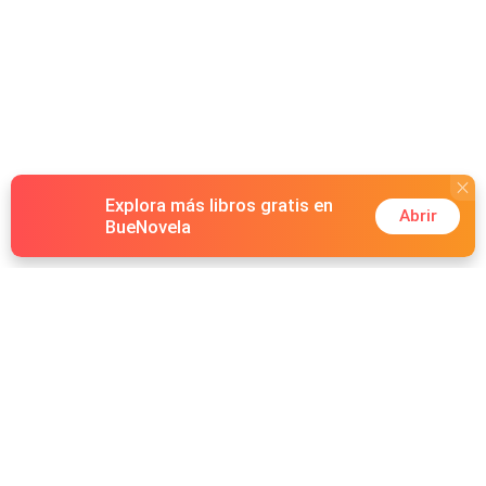
Explora más libros gratis en
Abrir
BueNovela
Hot Genres
Romance
Recursos
Hombre lobo