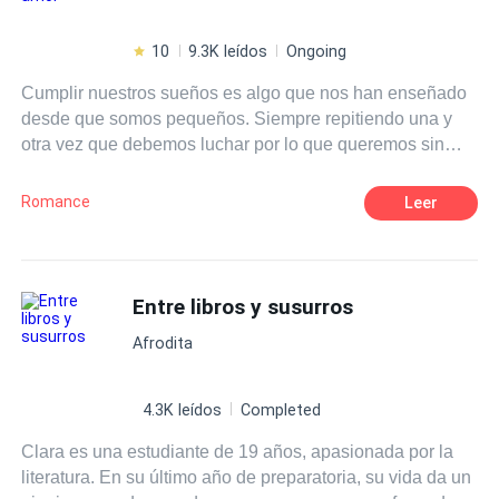
10
9.3K leídos
Ongoing
Cumplir nuestros sueños es algo que nos han enseñado
desde que somos pequeños. Siempre repitiendo una y
otra vez que debemos luchar por lo que queremos sin
importar lo que cueste. Eso era justo lo que Isla Harper
tenía en mente cuando se subió a un avión para ir al otro
Romance
Leer
extremo del país, para perseguir eso que tanto anhelaba.
Lo que no se imaginó jamás era que, junto con los logros
de su naciente carrera como escritora vendrían muchas
cosas más, nuevas amistades, nuevos gustos, pero sobre
Entre libros y susurros
todo, algo sobre lo que solamente había escrito y leído: el
Afrodita
amor. ¿Es posible que los sueños se cumplan? Pero,
sobre todo, ¿puede ir el amor de la mano de nuestros
deseos?
4.3K leídos
Completed
Clara es una estudiante de 19 años, apasionada por la
literatura. En su último año de preparatoria, su vida da un