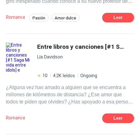
giro inesperado cuando conoce a su nuevo profesor de
literatura, el Sr. Martínez, un hombre carismático y
talentoso que despierta en ella una admiración profunda.
Romance
Leer
Pasión
Amor dulce
A medida que las clases avanzan Clara se siente cada
Chica buena
Profesor
vez más atraída por su forma de enseñar y su manera de
ver el mundo.
Diferencia de Edad
Campus
Entre libros y canciones [#1 Saga Mi vida entre idols] e
Primer Amor
Lía Davidson
10
4.2K leídos
Ongoing
¿Alguna vez has amado a alguien que se encuentra a
millones de kilómetros de distancia? ¿Ese amor que
todos te piden que olvides? ¿Has apoyado a esa persona
cuando no siquiera sabe de tu existencia? ¿O defendido
a alguien imposible? Pues te diré algo, esa es la rutina
Romance
Leer
de una fan. ¿Pero que pasaría si un día tu sueño se hace
realidad? ¿O que ocurriría si de repente aquel pilar
donde te sostenía se derrumban te tus ojos? Tal vez sería