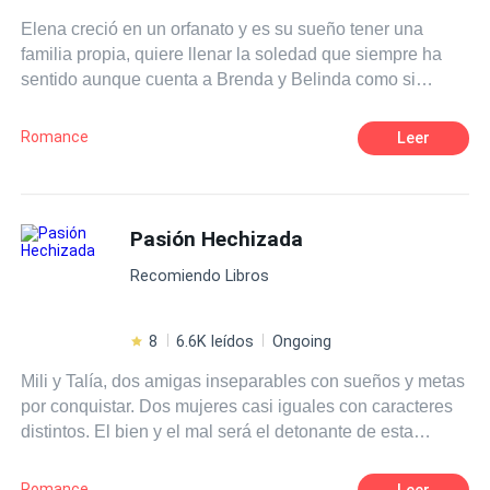
a su país y se vengará de todo el mal que le hicieron.
Elena creció en un orfanato y es su sueño tener una
familia propia, quiere llenar la soledad que siempre ha
sentido aunque cuenta a Brenda y Belinda como si
fueran sus hermanas, ahora es divorciada, conoce a
Bernhard Larsson un maduro y muy guapo magnate
Romance
Leer
hotelero que está disponible para ella si desea vivir una
aventura sin tapujos. Elena fiel a sus convicciones lo
rechazará, sin embargo, conocerá a Pablo Larsson un
apuesto arquitecto y ella no podrá resistirse a entregarse
Pasión Hechizada
a la aventura. ¿Qué hará Elena al estar entre estos
Recomiendo Libros
apuestos Larsson? Primera entrega de la saga chicas de
orfanato.
8
6.6K leídos
Ongoing
Mili y Talía, dos amigas inseparables con sueños y metas
por conquistar. Dos mujeres casi iguales con caracteres
distintos. El bien y el mal será el detonante de esta
novela, donde ambas, sumergidas por una misma pasión,
lucharán para poder pertenecer al corazón del único
Romance
Leer