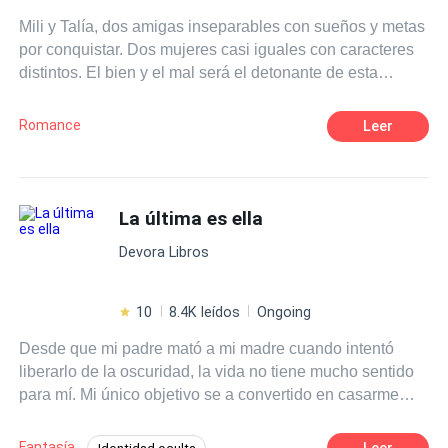
Mili y Talía, dos amigas inseparables con sueños y metas
por conquistar. Dos mujeres casi iguales con caracteres
distintos. El bien y el mal será el detonante de esta
novela, donde ambas, sumergidas por una misma pasión,
lucharán para poder pertenecer al corazón del único
Romance
Leer
hombre perfecto que ambas soñaron tener. Una
representará la luz y la otra la oscuridad, sumergidas a
sus grandes deseos y tentaciones, le darán origen a una
pasión hechizada.
La última es ella
Devora Libros
10
8.4K leídos
Ongoing
Desde que mi padre mató a mi madre cuando intentó
liberarlo de la oscuridad, la vida no tiene mucho sentido
para mí. Mi único objetivo se a convertido en casarme
con Tristán, el rey de Roth, enemigo de mi padre, para
asesinarlo. Pero mis poderes no son nada comparados
Fantasía
Leer