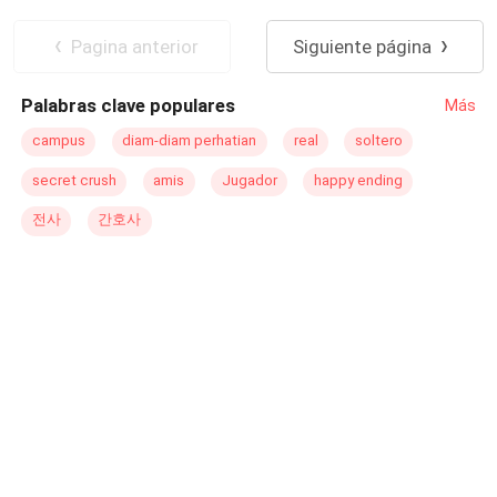
rechazada y olvidada. Pasó de ser su secretaria a su
Aventurera
Comedia
Traición
esposa... Ella lo ama con todo su ser. Él la odia a más no
Drama
CEO
Pagina anterior
Siguiente página
poder. ¿Qué pasará cuando ambos se den cuenta de su
equivocación y su matrimonio se encuentre en la cuerda
Palabras clave populares
Más
floja? ¿Será demasiado tarde para Dominik cuando su
hermano Sammael regrese por lo que era suyo?
campus
diam-diam perhatian
real
soltero
secret crush
amis
Jugador
happy ending
전사
간호사