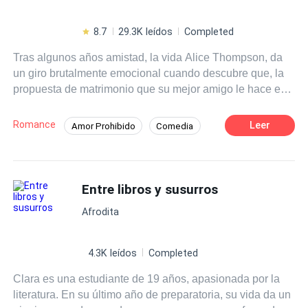
8.7
29.3K leídos
Completed
Tras algunos años amistad, la vida Alice Thompson, da
un giro brutalmente emocional cuando descubre que, la
propuesta de matrimonio que su mejor amigo le hace es
falsa, lo que parece ser una broma al principio,
desencadenará sentimientos que ninguno de ellos pensó
Romance
Leer
Amor Prohibido
Comedia
experimentar, esto se convertiría en el juego que, con el
Ritmo Rápido
Triángulo Amoroso
tiempo no se sabe quién apostaría más, ni hasta dónde
los llevaría... Dos historias... ¿serán capaces de
Campus
Heredero / Heredera
Ángel
sobrevivir juntas?
Entre libros y susurros
Arrogante
Romance oscuro
Afrodita
4.3K leídos
Completed
Clara es una estudiante de 19 años, apasionada por la
literatura. En su último año de preparatoria, su vida da un