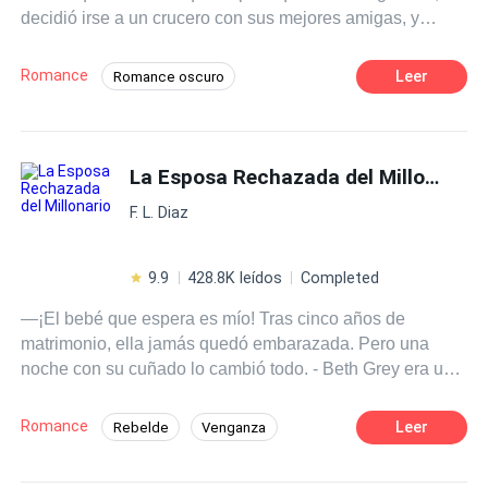
decidió irse a un crucero con sus mejores amigas, y
Perfecto para lectores que ansían escenas vívidas,
acostarse con un sexy magnate italiano que vio apenas
lenguaje subido de tono y personajes que siempre
entró al lugar, sin darse cuenta que terminaría dándole su
cruzan la línea, una y otra vez.
Romance
Leer
Romance oscuro
virginidad al mejor amigo de su padre.
Matrimonio por Contrato
Poder Femenino
Diferencia de Edad
La Esposa Rechazada del Millonario
POV en primera persona
Traición
F. L. Diaz
9.9
428.8K leídos
Completed
—¡El bebé que espera es mío! Tras cinco años de
matrimonio, ella jamás quedó embarazada. Pero una
noche con su cuñado lo cambió todo. - Beth Grey era una
chica joven e ingenua que creyó en el amor demasiado
pronto. Desconociendo que en el mundo podía existir
Romance
Leer
Rebelde
Venganza
alguien tan vil, aceptó casarse con Dominik Blake, sin
Matrimonio por Contrato
Independiente
imaginar que la haría pasar los mejores años de su vida