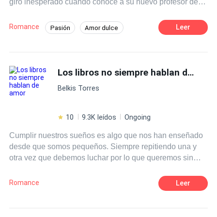
giro inesperado cuando conoce a su nuevo profesor de
literatura, el Sr. Martínez, un hombre carismático y
talentoso que despierta en ella una admiración profunda.
Romance
Leer
Pasión
Amor dulce
A medida que las clases avanzan Clara se siente cada
Chica buena
Profesor
vez más atraída por su forma de enseñar y su manera de
ver el mundo.
Diferencia de Edad
Campus
Los libros no siempre hablan de amor
Primer Amor
Belkis Torres
10
9.3K leídos
Ongoing
Cumplir nuestros sueños es algo que nos han enseñado
desde que somos pequeños. Siempre repitiendo una y
otra vez que debemos luchar por lo que queremos sin
importar lo que cueste. Eso era justo lo que Isla Harper
tenía en mente cuando se subió a un avión para ir al otro
Romance
Leer
extremo del país, para perseguir eso que tanto anhelaba.
Lo que no se imaginó jamás era que, junto con los logros
de su naciente carrera como escritora vendrían muchas