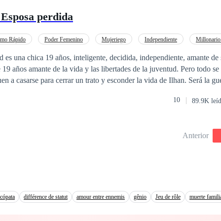
 volver con los monteros para el funeral del padre de Viviana. Ahora Viviana se
 Esposa perdida
sa muerte de su padre, debe descubrir qué ser sobrenatural lo asesinó y 
un atractivo vampiro u hombre lobo llegue para confundirla y hacerle c
ensaba.
tmo Rápido
Poder Femenino
Mujeriego
Independiente
Millonario
CEO
Contemporánea
Matrimonio por Contrato
, independiente, amante de su carrera. Ilhan
19 años amante de la vida y las libertades de la juventud. Pero todo se
en a casarse para cerrar un trato y esconder la vida de Ilhan. Será la gu
vorcio y uno de ellos se dé cuenta que se enamoró, y el otro se vaya con 
10
89.9K leí
se luego de terminar con su matrimonio?
Anterior
icópata
différence de statut
amour entre ennemis
gênio
Jeu de rôle
muerte famili