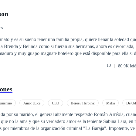
son
es
anato y es su sueño tener una familia propia, quiere llenar la soledad q
 a Brenda y Belinda como si fueran sus hermanas, ahora es divorciada,
aduro y muy guapo magnate hotelero que está disponible para ella si d
Elena fiel a sus convicciones lo rechazará, sin embargo, conocerá a Pab
10
80.9K leí
la no podrá resistirse a entregarse a la aventura. ¿Qué hará Elena al esta
era entrega de la saga chicas de orfanato.
zones
emenino
Amor dulce
CEO
Héroe / Heroína:
Mafia
De Od
o a las Expectativas
da por su marido, el general altamente respetado Román Arréola, cuan
sa que no la ama y que su verdadero amor es la teniente Sabina Lara, en
miembros de la organización criminal "La Baraja". Impotente, ve cómo Román
r de a ella y es herida de muerte. Sin poder hacer nada, Román la aba