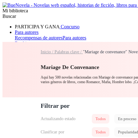
Mi biblioteca
Buscar
PARTICIPA Y GANA
Concurso
Para autores
Recompensas de autores
Para autores
Ranking
Navegar
Inicio /
Palabras clave /
"Mariage de convenance" Novel
Novelas
Cuentos Cortos
Todos
Romance
Hombre lobo
Mafia
Sistema
Fantasía
Urbano
LG
Mariage De Convenance
Aquí hay 500 novelas relacionadas con Mariage de convenance para 
varios géneros de libros, como Romance, Mafia, Hombre lobo. ¡C
Filtrar por
Actualizando estado
Todos
En proceso
Clasificar por
Todos
Popularida