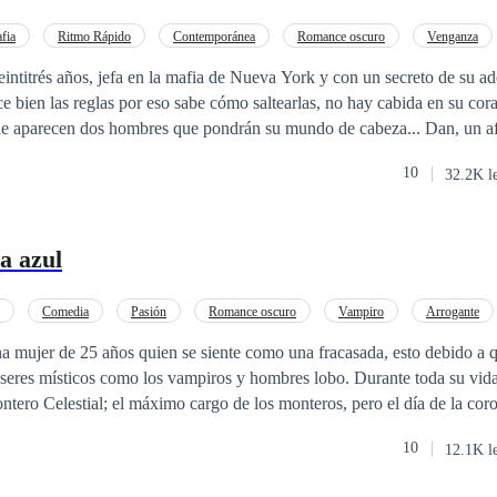
OR: Adaptación autorizada de Tu Cruel Amor.
fia
Ritmo Rápido
Contemporánea
Romance oscuro
Venganza
ecreto
eintitrés años, jefa en la mafia de Nueva York y con un secreto de su a
 bien las reglas por eso sabe cómo saltearlas, no hay cabida en su cor
ue aparecen dos hombres que pondrán su mundo de cabeza... Dan, un 
usticia, quien está negado al amor por haber sido herido en el pasado 
10
32.2K l
incipios cuyo objetivo principal es limpiar la ciudad de los peores crim
la ruda chica, sin embargo, no saben cómo llegar a ella sin terminar las
discurrirán entre estos dos hombres, en medio de alcanzar su venganza,
a azul
nadie puede escapar del amor ¿Podrá uno de ellos llegar a su corazón?
Comedia
Pasión
Romance oscuro
Vampiro
Arrogante
 mujer de 25 años quien se siente como una fracasada, esto debido a q
seres místicos como los vampiros y hombres lobo. Durante toda su vida
ntero Celestial; el máximo cargo de los monteros, pero el día de la cor
 título y no ella. Después de la humillación y de haber sufrido un recha
10
12.1K l
que siempre estuvo enamorada, Viviana decide escapar del clan de los 
 normal. Ahora, cuatro años después, en la cúspide de la decadencia d