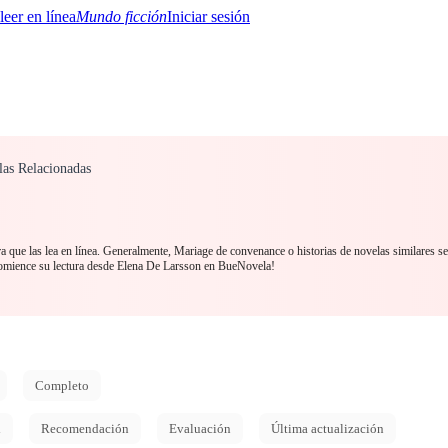
Mundo ficción
Iniciar sesión
as Relacionadas
BTQ+
YA/TEEN
Paranormal
Misterio/Thriller
Oriental
Juegos
Historia
MM
que las lea en línea. Generalmente, Mariage de convenance o historias de novelas similares s
omience su lectura desde Elena De Larsson en BueNovela!
Completo
d
Recomendación
Evaluación
Última actualización