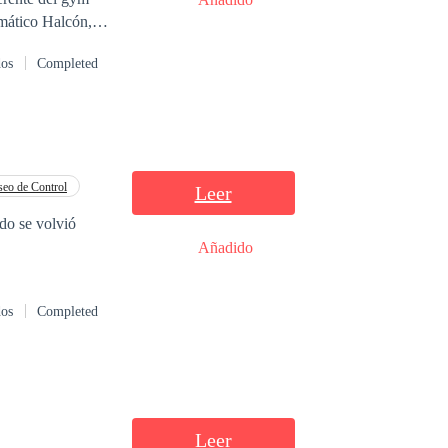
gmático Halcón,
on en una joven
dos
Completed
o tendrían que
 planes y son
 dicen la verdad,
da que
an en esta
eo de Control
Leer
edo se volvió
Añadido
dos
Completed
Leer