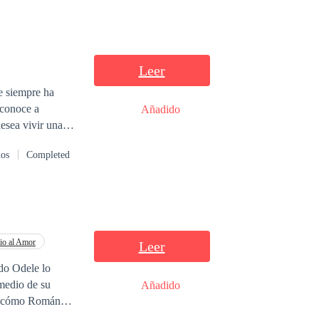
Leer
ue siempre ha
 conoce a
Añadido
esea vivir una
lo Larsson un
dos
Completed
r entre estos
io al Amor
Leer
do Odele lo
 medio de su
Añadido
ndona sabiendo