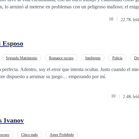
n, lo arruinó al meterse en problemas con un peligroso mafioso; el eni
al desafiarlo, pero sobrevive y decide enmendar su vida. Rebeka Larss
10
22.7K leí
valiente que ha sido desde siempre una tentación para él, sus caminos n
nían que ser más que compañeros de trabajo, pero el destino tenía otros
 juntos descubriendo lo que es el amor. Las apariencias no siempre nos
 Esposo
es oro, no podemos juzgar a las personas sin conocerlas, lecciones de vi
e y descubramos como las líneas entre lo bueno y lo malo se desdibuj
Segundo Matrimonio
Romance oscuro
Inteligente
Policía
Des
rohibido
Embarazo
 perfecta. Adentro, soy el error que intenta ocultar. Justo cuando el mi
mbre dispuesto a arruinar su juego… empezando por mí.
10
2.4K leí
s Ivanov
oscuro
Chico malo
Amor Prohibido