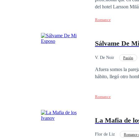
del hotel Larsson Milá
pensó que iba a morir 
Romance
millonaria, hermosa y 
haberse cruzado, no te
obligados a permanecer
Sálvame De Mi
no todo lo que brilla 
aprenderán. Acompáñam
intensa historia
V. De Noir
Pasión
Divorcio
Amor P
Afuera somos la pareja
hábito, llegó otro ho
Romance
La Mafia de lo
Flor de Liz
Romance 