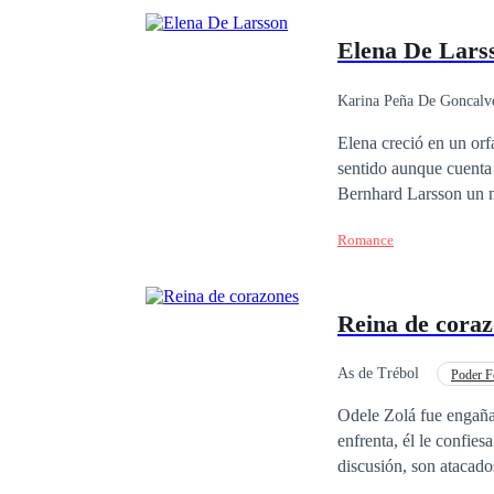
Elena De Lars
Karina Peña De Goncalv
Elena creció en un orf
sentido aunque cuenta
Bernhard Larsson un m
aventura sin tapujos. 
Romance
apuesto arquitecto y el
apuestos Larsson? Prim
Reina de cora
As de Trébol
Poder F
Venganza
Desafí
Odele Zolá fue engaña
enfrenta, él le confie
discusión, son atacados por 
salva a Sabina en luga