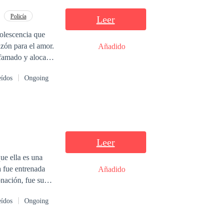
Policía
Leer
dolescencia que
azón para el amor.
Añadido
afamado y alocado
y Matías un joven
eídos
Ongoing
inales. Ambos
timados. Los
 demostrando que
Leer
ue ella es una
 fue entrenada
Añadido
onación, fue su
zo a manos de
eídos
Ongoing
monteros para
e Viviana, Lucas