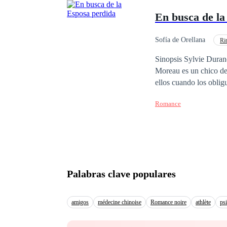
va a buscarla y la obliga a
En busca de la
enfrenta a la misterio
por ella, a menos que 
tan malos como ella p
Sofía de Orellana
Ri
Diferencia de Edad
Sinopsis Sylvie Durand es una chica 19 años, inteligente, decidida
Moreau es un chico de 
ellos cuando los obligu
hasta que llegue el di
Romance
¿Podrán volver a unir
Palabras clave populares
amigos
médecine chinoise
Romance noire
athlète
ps