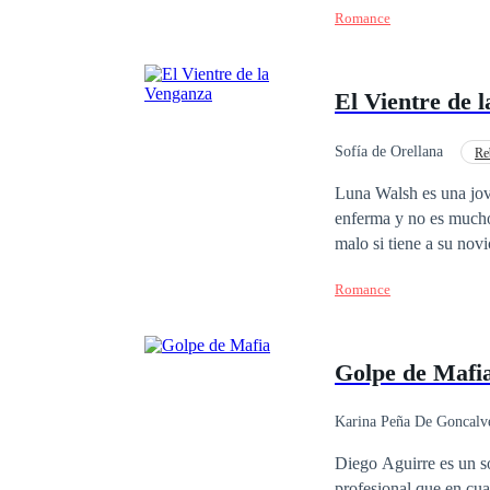
Romance
que morirá y a Odele se le rompe el cora
país, no sabe cómo lle
el idioma de ese lugar
El Vientre de 
hicieron.
Sofía de Orellana
Re
Matrimonio por Contrat
Luna Walsh es una joven universitaria que trata sa
enferma y no es mucho 
malo si tiene a su nov
muere y está a punto d
Romance
quien recurrir, se topa
perder su único bien, 
país, quien busca una m
Golpe de Mafi
porque las relaciones n
todo lo opuesto, a pes
a su heredero… hasta q
Karina Peña De Goncalv
¿Logrará su cometido 
Contemporánea
Diego Aguirre es un sol
profesional que en cu