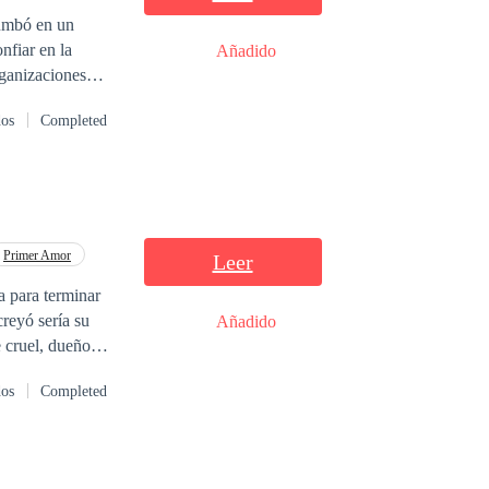
rumbó en un
nfiar en la
Añadido
nov: su
dos
Completed
 mismos… hasta
Primer Amor
Leer
a para terminar
reyó sería su
Añadido
 cruel, dueño
oportunidad para
dos
Completed
 Allí sacará su
espués conocerá a
gará de bajarlo de
enes contra el