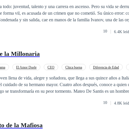
a todo: juventud, talento y una carrera en ascenso. Pero su vida se der
de forma vil, es acusada de un crimen que no cometió. Su único error: co
 del mundo. Allí, oculta bajo una nueva identidad, conoce a Mijail Iva
10
6.4K leí
ite entre el placer y
a ama. Pero también la destruye. En un mundo donde el amor se paga con
ad es un lujo y la venganza una ley, Camila y Mijail lucharán contra sí
 la Millonaria
 tan oscuro como inevitable. Porque cuando el amor nace en el infierno,
ama
El Amor Duele
CEO
Chica buena
Diferencia de Edad
ven llena de vida, alegre y soñadora, que llega a sus quince años a Itali
o el cuidado de su hermano mayor. Cuatro años después, conoce a quien c
ego se transformaría en su peor tormento. Mateo De Santis es un hombre
tos acerca de su vida. Pero cuando conoce a Vania, siente que hay una 
10
4.8K leí
 le juega una mala pasada y cree que la mujer a la cual ama, le es infiel.
 todo lo bueno en su vida. Pero como todo se paga en esta vida, años d
ujer que le hará pagar todo el daño que le causó al amor y que se encar
o de la Mafiosa
ara dejarlo caer a la tierra… Hera Samaras. ¿Podrá Mateo pagar sus crím