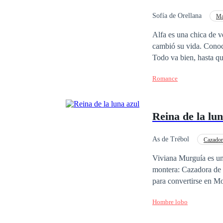
amor? NOTA DEL AUT
Sofía de Orellana
Ma
Abogado
Amor S
Alfa es una chica de v
cambió su vida. Conoce
Todo va bien, hasta q
abogado amante de la j
Romance
policía con sólidos pr
terminan enamorados de 
sentimientos de Alfa 
Reina de la lun
As de Trébol
Cazador
Viviana Murguía es una
montera: Cazadora de 
para convertirse en Mo
prima quien recibió el
Hombre lobo
Lucas, el hombre del 
vivir como una humana