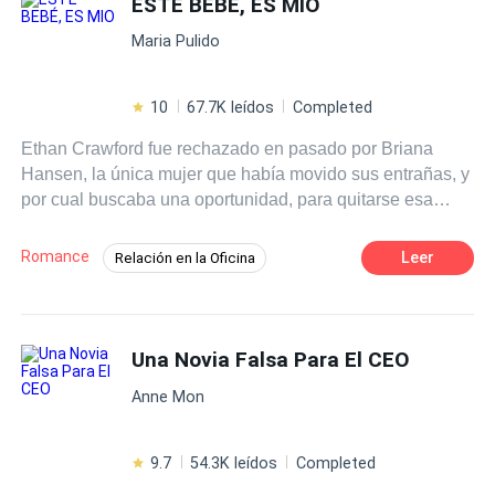
ESTE BEBÉ, ES MIO
Independiente
Venganza
Maria Pulido
10
67.7K leídos
Completed
Ethan Crawford fue rechazado en pasado por Briana
Hansen, la única mujer que había movido sus entrañas, y
por cual buscaba una oportunidad, para quitarse esa
espina que le molestaba en su ego herido. Y aunque no
era suceso que estaba esperando, trágico accidente en
Romance
Leer
Relación en la Oficina
que estaban involucrados sus hermanos, trae consigo a
Venganza
Drama
Ritmo Rápido
una bebé sorpresa, que generará una disputa entre ellos
para obtener su tutela final. La situación no solo creará
Mujeriego
Traición
Romance oscuro
una lucha, sino que manifestará un divertido panorama y
Una Novia Falsa Para El CEO
la revelación secretos, que los llevará a tomar la decisión
Anne Mon
de separarlos… o unirlos para siempre…
9.7
54.3K leídos
Completed