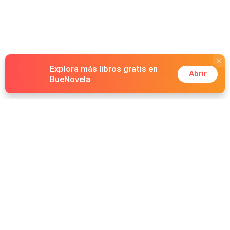
atrás. Ella cambio... ¿que pasara, Maddy caerá ante el?
¿podra volver a besarla? Ya ella no es la misma.
Explora más libros gratis en
Abrir
BueNovela
Hot Genres
Romance
Recursos
Hombre lobo
Palabras clave
Redes Sociales
Mafia
Búsquedas calientes