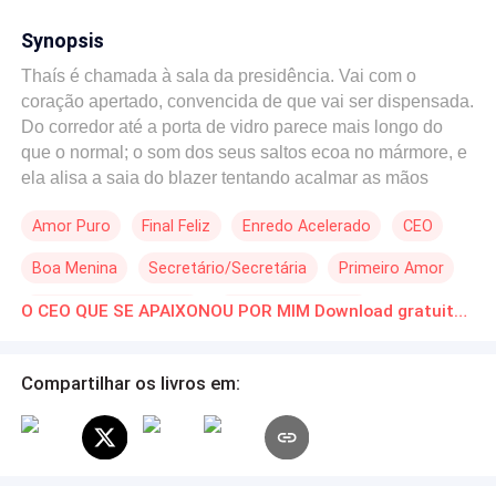
Synopsis
Thaís é chamada à sala da presidência. Vai com o
coração apertado, convencida de que vai ser dispensada.
Do corredor até a porta de vidro parece mais longo do
que o normal; o som dos seus saltos ecoa no mármore, e
ela alisa a saia do blazer tentando acalmar as mãos
suadas. Ela chega até a sala, entra, mantém a cabeça
Amor Puro
Final Feliz
Enredo Acelerado
CEO
baixa e fala com formalidade: — Bom dia, Sr. presidente.
A sala é ampla, com uma janela que vai do chão ao teto.
Boa Menina
Secretário/Secretária
Primeiro Amor
O aroma leve de café e madeira paira no ar, e Alex está
de pé ao lado da mesa, com seu terno impecável. Ele a
Romance no Trabalho
Diferença de Idade
O CEO QUE SE APAIXONOU POR MIM Download gratuito de Novelas Online em PDF
observa por um segundo antes de falar. — Gostaria que
você fosse minha nova secretária pessoal. Thaís ergue o
olhar devagar. Quando os olhos deles se encontram, o
Compartilhar os livros em:
reconhecimento a atinge como um clarão. A lembrança
da noite anterior — o soco que ele deu para defendê-la, o
convite para dançar — volta de repente, e o coração dela
dispara. — S-s-sim… eu aceito, Sr. presidente — ela