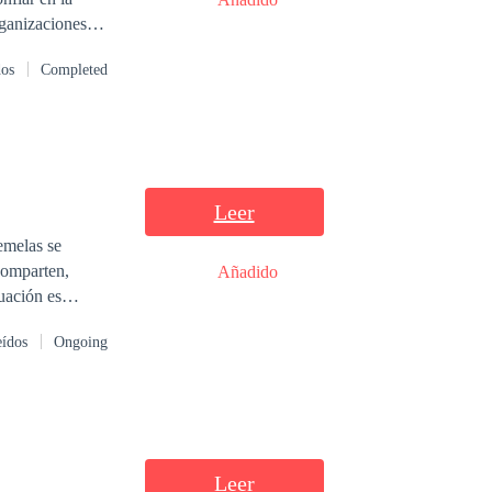
nov: su
dos
Completed
 mismos… hasta
Leer
emelas se
comparten,
Añadido
uación es
eídos
Ongoing
Leer