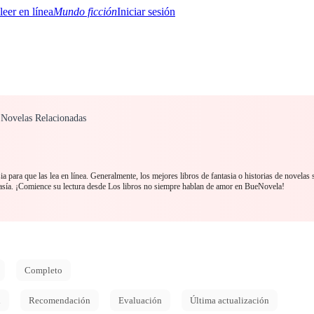
Mundo ficción
Iniciar sesión
" Novelas Relacionadas
BTQ+
YA/TEEN
Paranormal
Misterio/Thriller
Oriental
Juegos
Historia
MM
a para que las lea en línea. Generalmente, los mejores libros de fantasia o historias de novelas
asía. ¡Comience su lectura desde Los libros no siempre hablan de amor en BueNovela!
Completo
d
Recomendación
Evaluación
Última actualización