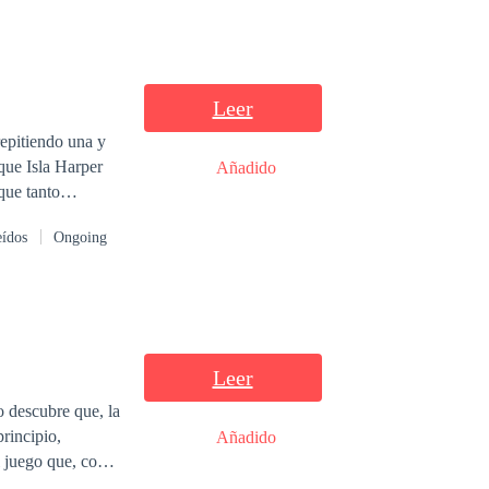
Leer
epitiendo una y
Añadido
que tanto
o escritora
eídos
Ongoing
 que solamente
Leer
rincipio,
Añadido
l juego que, con