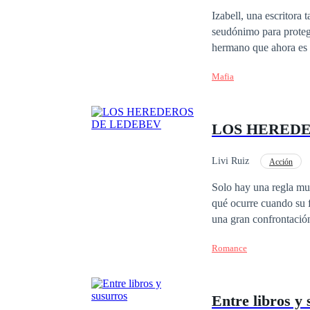
Izabell, una escritora
seudónimo para protege
hermano que ahora es un 
su tranquila vida se ve
Mafia
antiguo amor, ahora in
profesor universitario
¿Quién ganará el cora
LOS HEREDE
Livi Ruiz
Acción
Despiadado
Veng
Solo hay una regla muy
qué ocurre cuando su f
una gran confrontación
esos años aquella guar
Romance
Entre libros y