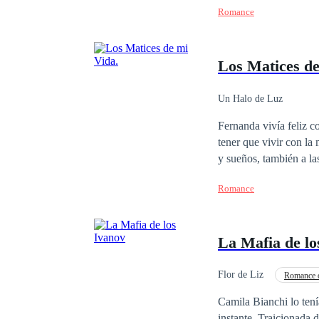
Romance
sobrevivir juntas?
Los Matices de
Un Halo de Luz
Fernanda vivía feliz c
tener que vivir con la
y sueños, también a las personas q
destino le presentó a m
Romance
donde conocería el amor, la amistad
punto el amor y la ami
que solo el deseo de venganza es lo
La Mafia de lo
venganza el que triunfe
Flor de Liz
Romance 
Camila Bianchi lo tení
instante. Traicionada 