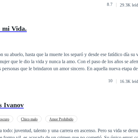
8.7
29.3K leí
 mi Vida.
on su abuelo, hasta que la muerte los separó y desde ese fatídico día su 
 mujer que le dio la vida y nunca la amo. Con el paso de los años se afer
ue le brindaron un amor sincero. En aquella nueva etapa de su vida, el
uchas personas que sin saberlo se volverían parte de sus pesadillas, de s
10
16.3K leí
; la maldad e incluso el egoísmo. Donde la vida le demostraría hasta qué
stad pueden o no ser reales y leales, donde la maldad y crueldad puede
 único que motive tu corazón. ¿Será el amor, el odio, la amistad o la
s Ivanov
 al final?
oscuro
Chico malo
Amor Prohibido
a todo: juventud, talento y una carrera en ascenso. Pero su vida se der
de forma vil, es acusada de un crimen que no cometió. Su único error: co