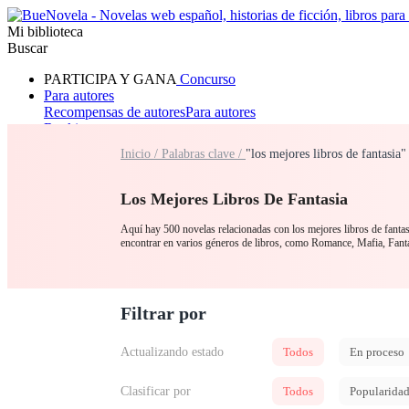
Mi biblioteca
Buscar
PARTICIPA Y GANA
Concurso
Para autores
Recompensas de autores
Para autores
Ranking
Navegar
Inicio /
Palabras clave /
"los mejores libros de fantasia
Novelas
Cuentos Cortos
Todos
Romance
Hombre lobo
Mafia
Sistema
Fantasía
Urbano
LG
Los Mejores Libros De Fantasia
Aquí hay 500 novelas relacionadas con los mejores libros de fantasi
encontrar en varios géneros de libros, como Romance, Mafia, Fant
Filtrar por
Actualizando estado
Todos
En proceso
Clasificar por
Todos
Popularida