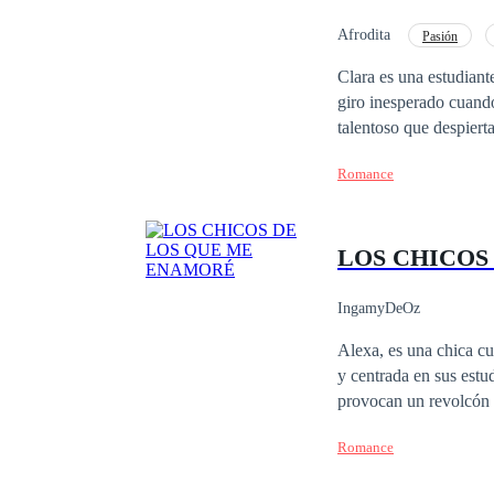
Afrodita
Pasión
Clara es una estudiant
giro inesperado cuando
talentoso que despiert
vez más atraída por s
Romance
LOS CHICOS
IngamyDeOz
Alexa, es una chica cu
y centrada en sus estu
provocan un revolcón en su vida. No cree en el amor, pero el destino po
diferentes en su camino. Uno, el badboy de su clase, un chico alegre un poco impulsivo, alguie
Romance
jamás pensó enamorarse
El otro, un hombre pacífico y 