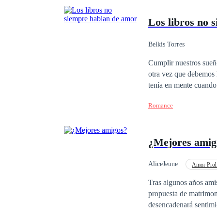
Los libros no 
Belkis Torres
Cumplir nuestros sueñ
otra vez que debemos luchar por
tenía en mente cuando 
anhelaba. Lo que no se
Romance
vendrían muchas cosas
había escrito y leído: el amor. ¿Es posible que los sueños se cumplan? Pero, sobre t
mano de nuestros des
¿Mejores amig
AliceJeune
Amor Proh
Heredero / Heredera
Tras algunos años amistad, la vida Alice Thompson, da un giro brutalmente emocional cuando descubre que, la
propuesta de matrimoni
desencadenará sentimie
el tiempo no se sabe quién apostar