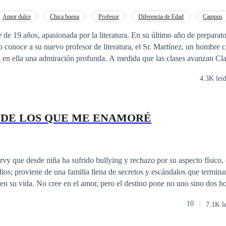
Amor dulce
Chica buena
Profesor
Diferencia de Edad
Campus
e de 19 años, apasionada por la literatura. En su último año de preparato
 conoce a su nuevo profesor de literatura, el Sr. Martínez, un hombre c
a en ella una admiración profunda. A medida que las clases avanzan Cla
u forma de enseñar y su manera de ver el mundo.
4.3K leí
 DE LOS QUE ME ENAMORÉ
rvy que desde niña ha sufrido bullying y rechazo por su aspecto físico
dios; proviene de una familia llena de secretos y escándalos que termina
ne no uno sino dos hombres totalmente
n de quien
10
7.1K l
, quien le ayuda en su proceso de aceptación y lucha contra los trastor
un poco tímido, quien le aporta serenidad a su vida. Alexa experimentará el amor