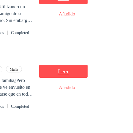
 Utilizando un
n amigo de su
Añadido
rgo,
 esta es su
dos
Completed
sifica cuando el
mas morales.
Mafia
Leer
a familia¿Pero
se ve envuelto en
Añadido
arse que en todos
os tesoros
dos
Completed