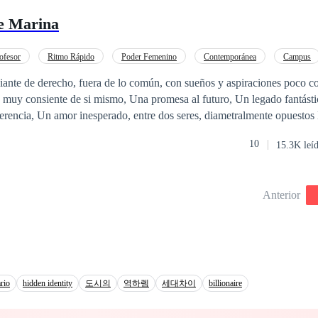
erspectivas diferentes, mientras lucha contra si misma y los prejuicios 
de Marina
ofesor
Ritmo Rápido
Poder Femenino
Contemporánea
Campus
De Odio al Amor
 mismo, Una promesa al futuro, Un legado fantástico, Una
ente opuestos Los secretos de
mezclarlo bien y se obtendrá un bello y magico
10
15.3K leí
Anterior
rio
hidden identity
도시의
역하렘
세대차이
billionaire