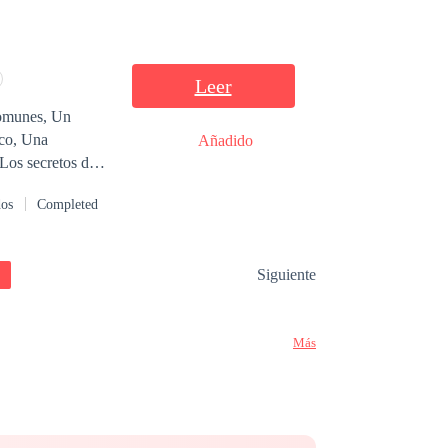
de la sociedad.
Leer
Añadido
dos
Completed
Siguiente
Más