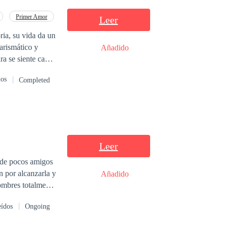
Primer Amor
Leer
ria, su vida da un
arismático y
Añadido
ra se siente cada
dos
Completed
Leer
, de pocos amigos
n por alcanzarla y
Añadido
eídos
Ongoing
nos alimenticios.