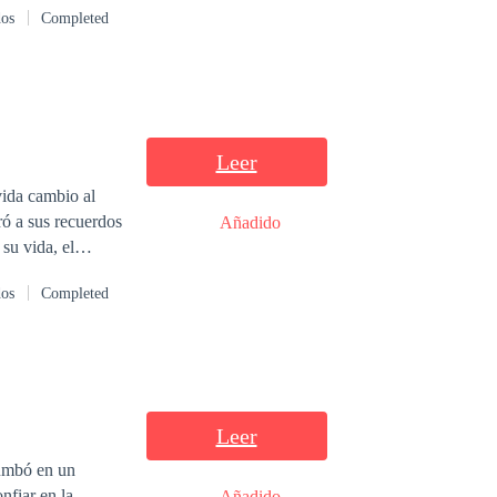
dos
Completed
Leer
vida cambio al
ró a sus recuerdos
Añadido
u vida diaria;
dos
Completed
n cambiarte, hasta
Leer
rumbó en un
nfiar en la
Añadido