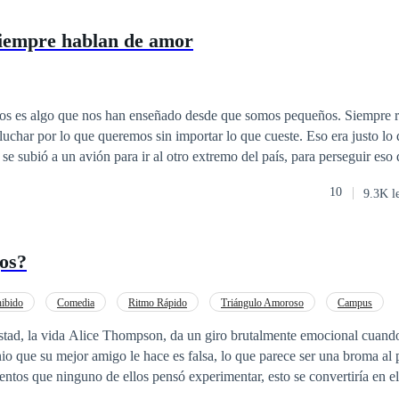
siempre hablan de amor
os es algo que nos han enseñado desde que somos pequeños. Siempre r
 lo que queremos sin importar lo que cueste. Eso era justo lo que Isla Harper
se subió a un avión para ir al otro extremo del país, para perseguir eso 
 imaginó jamás era que, junto con los logros de su naciente carrera com
10
9.3K l
 más, nuevas amistades, nuevos gustos, pero sobre todo, algo sobre lo
odo, ¿puede ir el amor de la
eos?
os?
ibido
Comedia
Ritmo Rápido
Triángulo Amoroso
Campus
Ángel
Arrogante
Romance oscuro
o que su mejor amigo le hace es falsa, lo que parece ser una broma al p
ntos que ninguno de ellos pensó experimentar, esto se convertiría en e
ía más, ni hasta dónde los llevaría... Dos historias... ¿serán capaces de