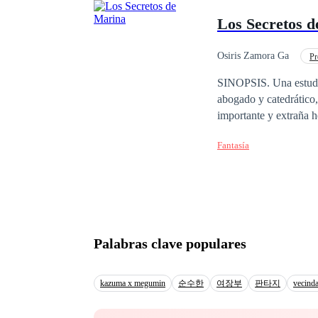
y la pasión desde dos p
Los Secretos 
Osiris Zamora Ga
Pr
Diferencia de Edad
SINOPSIS. Una estudiante de derecho, fuera de lo común, con sueños y aspiraciones poco comunes, Un
abogado y catedrático, muy consiente de si
importante y extraña herencia, Un amor inesperado, entre dos seres, diametralm
una joven que solo complican las cosas, Pon todo junto, 
Fantasía
romance.
Palabras clave populares
kazuma x megumin
순수한
여장부
판타지
vecinda