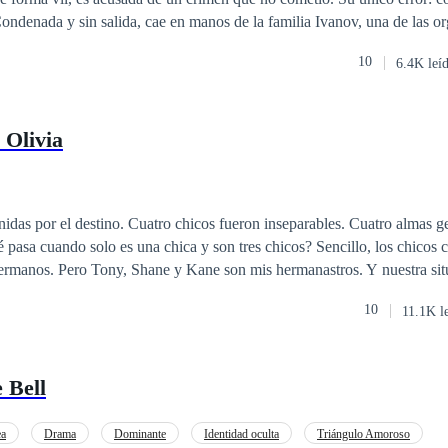
 del mundo. Allí, oculta bajo una nueva identidad, conoce a Mijail Iva
10
6.4K leí
ite entre el placer y
a ama. Pero también la destruye. En un mundo donde el amor se paga con
ad es un lujo y la venganza una ley, Camila y Mijail lucharán contra sí
 Olivia
 tan oscuro como inevitable. Porque cuando el amor nace en el infierno,
idas por el destino. Cuatro chicos fueron inseparables. Cuatro almas g
 pasa cuando solo es una chica y son tres chicos? Sencillo, los chicos 
ermanos. Pero Tony, Shane y Kane son mis hermanastros. Y nuestra sit
10
11.1K l
 Bell
ea
Drama
Dominante
Identidad oculta
Triángulo Amoroso