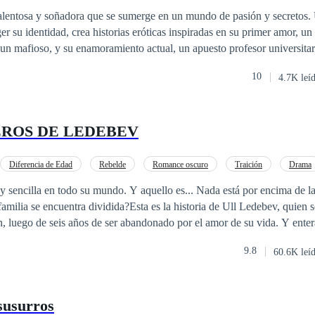
 talentosa y soñadora que se sumerge en un mundo de pasión y secretos.
r su identidad, crea historias eróticas inspiradas en su primer amor, u
mafioso, y su enamoramiento actual, un apuesto profesor universitario. Sin emba
 sacudida cuando una fan la invita a una cita y descubre que el novio de
10
4.7K leí
merso en el peligroso mundo de la mafia. El triángulo amoroso se inten
 muestra interés en Izabell, desatando un torbellino de emociones y dile
zón de Bell?
ROS DE LEDEBEV
Diferencia de Edad
Rebelde
Romance oscuro
Traición
Drama
anza
 sencilla en todo su mundo. Y aquello es... Nada está por encima de l
amilia se encuentra dividida?Esta es la historia de Ull Ledebev, quien 
, luego de seis años de ser abandonado por el amor de su vida. Y enter
daba un gran secreto con el que había huido, sus nuevos y más preciad
9.8
60.6K leí
 susurros