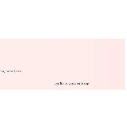
 Romance
Sci-Fi
Guerra
Otros
bros, como Otros,
Lee libros gratis en la app