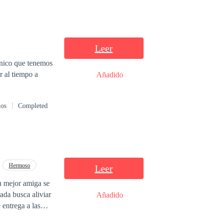
Leer
único que tenemos
 al tiempo a
Añadido
dos
Completed
Hermoso
Leer
u mejor amiga se
Añadido
 entrega a las
 sexy sacerdote,