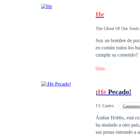
He
The Ghost Of Our Souls
Soy un hombre de poca
en común todos los hu
cumplir su cometido?
Otros
¡
He
Pecado!
J.C.Castro
Contempor
Decidido
Erótico
Ámbar Hobbs, está exp
ha mudado a otro país, acaba de perder su empl
sus penas entrando a aq
lágrimas, suplicando q