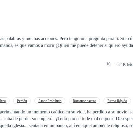
s palabras y muchas acciones. Pero tengo una pregunta para ti. Si lo 
manos, es que vamos a morir ¿Quien me puede detener si quiero ayudar
10
3.1K leí
ánea
Perdón
Amor Prohibido
Romance oscuro
Ritmo Rápido
erimentando un momento caótico en su vida, ha perdido a su novio, s
eo... ¡Todo parece ir de mal en peor! Desesperada busca aliviar
uella iglesia... sentada en un banco, allí en aquel ambiente religioso, se
ue todo comience a mejorar... Pero al observar a aquel endiabladamente