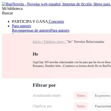
Mi biblioteca
Buscar
PARTICIPA Y GANA
Concurso
Para autores
Recompensas de autores
Para autores
Ranking
Navegar
Inicio /
Palabras clave /
"he" Novelas Relacionadas
Novelas
Cuentos Cortos
Todos
Romance
Hombre lobo
Mafia
Sistema
Fantasía
Urbano
LG
He
Aquí hay 345 novelas relacionadas con he para que las lea en línea
Romance, Hombre lobo. ¡Comience su lectura desde He en BueNo
Filtrar por
Actualizando estado
Todos
En proceso
Clasificar por
Todos
Popularida