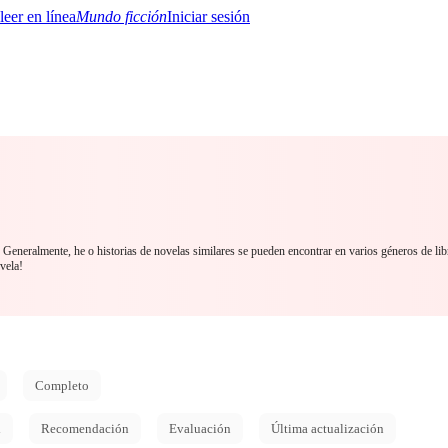
Mundo ficción
Iniciar sesión
BTQ+
YA/TEEN
Paranormal
Misterio/Thriller
Oriental
Juegos
Historia
MM
. Generalmente, he o historias de novelas similares se pueden encontrar en varios géneros de li
vela!
Completo
d
Recomendación
Evaluación
Última actualización