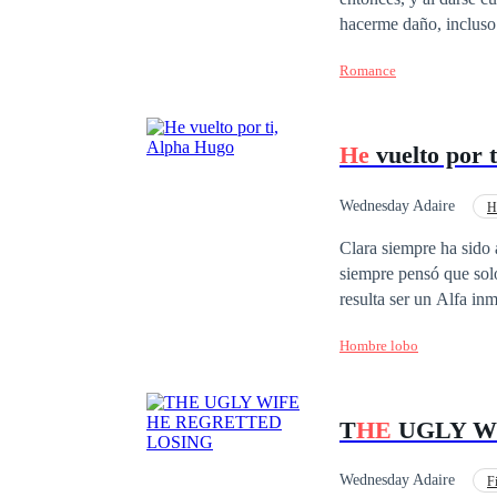
hacerme daño, incluso 
nunca me iba ver como
Romance
merced de él hombre q
lleno de odio dispues
a la soledad y ser par
He
vuelto por 
ayudando a vencer el 
sentimientos. Ya no se
que mi amor lo hará c
Wednesday Adaire
H
obstáculos que se pres
Clara siempre ha sido
siempre pensó que sol
resulta ser un Alfa in
escapar.
Hombre lobo
T
HE
UGLY W
Wednesday Adaire
F