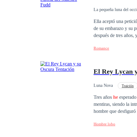
La pequeña luna del occi
Ritmo Rápido
Pa
Ella aceptó una petici
de su embarazo y su p
después de tres años, 
su difunto padre. Sin 
Romance
ofenderlo", a lo que 
matrimonio falso en rea
"Cuál es el punto de s
El Rey Lycan 
que estaba a su lado 
Luna Nova
Traición
POV en primera person
Tres años
he
esperado 
mentiras, siendo la in
hombre que desfiguró 
sobrevivir, eran mis d
Hombre lobo
más sanguinario y crue
personal, la posición 