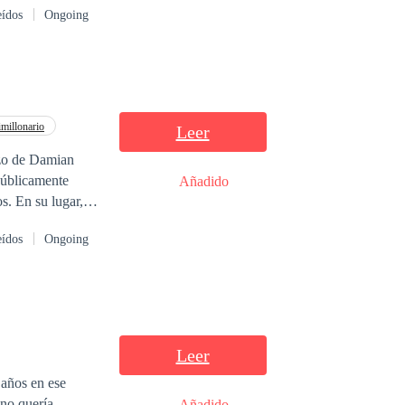
eídos
Ongoing
ogándole que se
de soñar y pensar
millonario
Leer
azo de Damian
públicamente
Añadido
s. En su lugar,
eídos
Ongoing
ente. Siete
terno. Pero
Harrington: una
 rostro se parecía
gelado para
Leer
 años en ese
Añadido