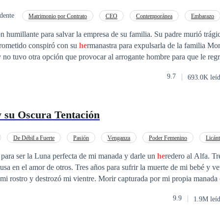
dente
Matrimonio por Contrato
CEO
Contemporánea
Embarazo
sión
ón humillante para salvar la empresa de su familia. Su padre murió trág
rometido conspiró con su
he
rmanastra para expulsarla de la familia Mo
y no tuvo otra opción que provocar al arrogante hombre para que le regr
embargo, el hombre la acorraló. Temblando le dijo: "Sr. Fudd, no fue mi
9.7
693.0K leí
él respondió: "Demasiado tarde, tienes que compensarme.”Entonces, ¿por
lidad? Ella se sonrojó, pero a él no le importó. Divertido, frunció el ce
er tan reservada cuando ya tienes hijos?” Con los ojos muy abiertos, el
y su Oscura Tentación
le tomó la mano y dijo: "Mamá, ¡quiero un
he
rmanito!"
De Débil a Fuerte
Pasión
Venganza
Poder Femenino
Licán
a
para ser la Luna perfecta de mi manada y darle un
he
redero al Alfa. Tr
trusa en el amor de otros. Tres años para sufrir la muerte de mi bebé y 
mi rostro y destrozó mi vientre. Morir capturada por mi propia manada 
os caminos y tomé la decisión de esconderme y vivir. El Rey Lycan, Ald
9.9
1.9M leí
l que dirigía a los hombres lobos con mano de hierro, me convertí en s
más peligrosa, donde podía perder la cabeza en cualquier momento, en e