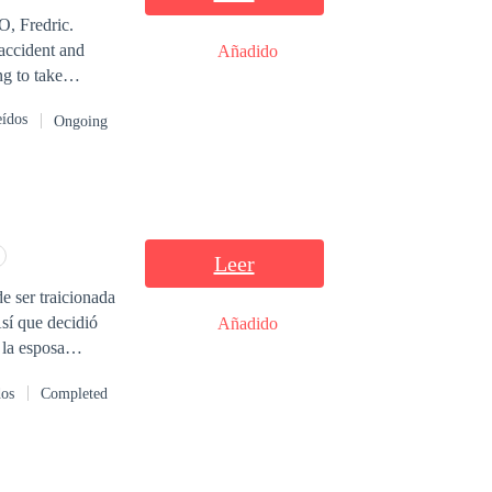
, Fredric.
accident and
Añadido
g to take
eídos
Ongoing
Leer
e ser traicionada
Así que decidió
Añadido
 la esposa
ba con frialdad.
dos
Completed
ine se enteró de
sible para
iarme!”, Shaun se
ueños!