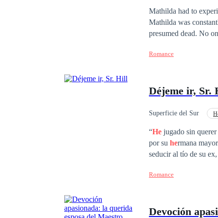
Mathilda had to experi
Mathilda was constantl
presumed dead. No one
revenge on
he
r ex bel
Romance
Déjeme ir, Sr. 
Superficie del Sur
H
Diferencia de Edad
“
He
jugado sin querer
por su
he
rmana mayor 
seducir al tío de su e
legítima del tío de su
Romance
A ella no le importaba
que estaba coqueteand
conquistar no era el tí
Devoción apasi
quedó sin palabras. ¡Q