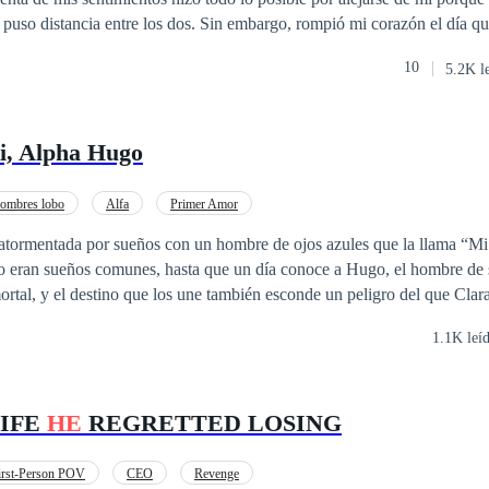
puso distancia entre los dos. Sin embargo, rompió mi corazón el día qu
 una mujer y menos amarme como yo quería. Nunca creí que su lejanía
10
5.2K l
ue me destruyó como persona de todas las formas posibles. Juan Pablo 
to a dañarme para vengarse de mí, de la forma más cruel que puede exis
a él una muñeca de trapo. Hasta que apareció él en mi vida José Ignacio
ti, Alpha Hugo
miedo, a pedir ayuda, a quererme y a perdonarme. Y a la vez a confund
 a quién entregarle mi amor... a Javier quién fue mi primer amor, a Juan
ambiar o a José Ignacio quién me esta enseñando que el amor puede ven
ombres lobo
Alfa
Primer Amor
entan en la vida.
 atormentada por sueños con un hombre de ojos azules que la llama “Mi
o eran sueños comunes, hasta que un día conoce a Hugo, el hombre de 
mortal, y el destino que los une también esconde un peligro del que Cla
1.1K leí
IFE
HE
REGRETTED LOSING
irst-Person POV
CEO
Revenge