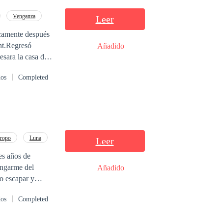
Venganza
Leer
icamente después
nt.Regresó
Añadido
esara la casa de
 intención
dos
Completed
 qué convirtió su
ño y la miró.
 adorable pequeño
tropo
Luna
Leer
es años de
vengarme del
Añadido
o escapar y
ric Thorne, el
dos
Completed
u doncella
l mínimo desliz,