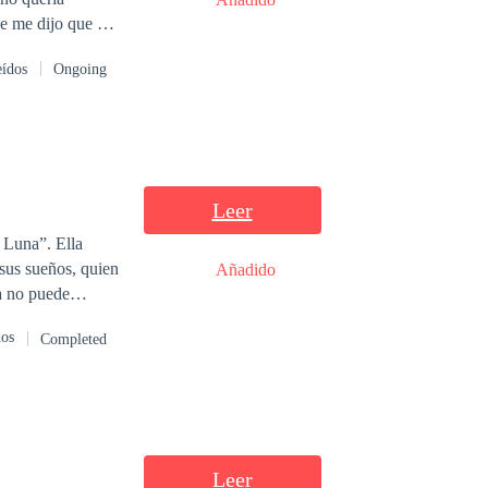
e me dijo que él
 iba a dejarme a
eídos
Ongoing
llegó a mi vida
tir y me condeno
 quién me esta
ir mis
 Pablo que dice
cer todos los
Leer
 Luna”. Ella
sus sueños, quien
Añadido
ra no puede
dos
Completed
Leer