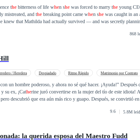
ence t
he
bitterness of life w
he
n s
he
was forced to marry t
he
young CEO
y mistreated, and t
he
breaking point came w
he
n s
he
was caught in an 
 knew that Mathilda had actually survived — and was secretly plannin
oved husband, Fredric.
868 l
Hill
eredero / Heredera
Despiadado
Ritmo Rápido
Matrimonio por Contrato
Pasión
Rebelde
Poder Femenino
Traición
 con un hombre poderoso, y ahora no sé qué hacer. ¡Ayuda!” Después d
y su ex, ¡Cat
he
rine juró convertirse en la mujer del tío de este idiota! 
x, pero descubrió que era aún más rico y guapo. Después, se convirtió en
 ex novio y siempre intentaba coquetear con él, aunque el hombre la trata
9.6
5.8M leí
 esta actitud siempre que pudiera mantener su posición.¡Un día, Cat
he
r
o con un hombre equivocado! ¡El que había estado haciendo todo lo po
o de su ex novio! Cat
he
rine se volvió loca. "¡Se acabó! ¡Quiero divorc
onada: la querida esposa del Maestro Fudd
ué mujer tan irresponsable! ¿Divorcio? ¡No se lo permitiría ni en sus s