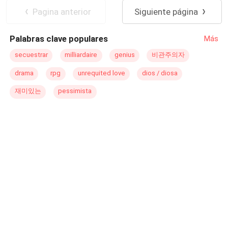
incendio repentino devora el lugar, Julian la deja atrás
Diferencia de Edad
Embarazo
Pagina anterior
Siguiente página
para salvar a su hermana, condenándola a una muerte
Amor Secreto
segura. La estocada final llega de la mano de su propio
Palabras clave populares
Más
padre, quien en lugar de defenderla, la traiciona
aliándose con los amantes para proteger el estatus
secuestrar
milliardaire
genius
비관주의자
familiar y despojarla de lo que le pertenece. Sin embargo,
drama
rpg
unrequited love
dios / diosa
el destino tiene otros planes. Entre el humo, unos brazos
imponentes y unos ojos grises gélidos la rescatan de la
재미있는
pessimista
muerte. Sola y herida a empezar de cero, Valerie cruza
caminos con Magnus, el billonario imponente que la
rescató del incendio. La química entre ellos es inmediata.
Valerie se entrega a él por completo, hasta que una
prueba de embarazo da positivo. Lo que Valerie no
imagina es que el misterioso hombre del que se ha
enamorado, y del cual espera un hijo, no es un extraño,
es el padre de su ex prometido y amigo de su padre. Su
ex suegro. Cuando las verdades salgan a la luz y los
traidores descubran quién la protege, el pasado de
Valerie colapsará porque Julian y su padre están a punto
de aprender que lo que Magnus reclama como suyo,