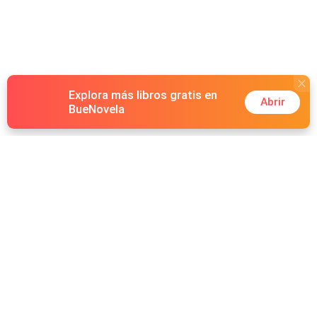
nadie lo puede tocar.
Explora más libros gratis en
Abrir
BueNovela
Hot Genres
Romance
Recursos
Hombre lobo
Palabras clave
Redes Sociales
Mafia
Búsquedas calientes