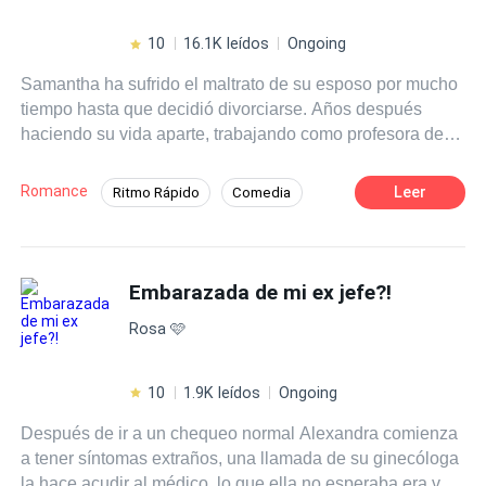
10
16.1K leídos
Ongoing
Samantha ha sufrido el maltrato de su esposo por mucho
tiempo hasta que decidió divorciarse. Años después
haciendo su vida aparte, trabajando como profesora de
diseño conoce a David, un joven alumno que es idéntico
físicamente a su ex. Al principio la situación hace que
Romance
Leer
Ritmo Rápido
Comedia
Samantha entre en conflicto, pero a medida que se van
Drama
Diferencia de Edad
Rebelde
acercando, comienza a descubrir que David en esencia
es completamente diferente a Eduardo, su ex y que
Divorcio
Campus
Profesor
parece sentirse atraído por ella. Samantha poco a poco
Embarazada de mi ex jefe?!
Gemelos
se irá dejando llevar por la intensidad de la presencia de
Rosa 🩷
David. ¿Que sucederá cuando los dos se acerquen?
¿Podrá Samantha superar las barreras del físico y la
edad? ¿Podrán ocultar lo que sucede entre ellos en la
10
1.9K leídos
Ongoing
universidad? Y al final, ¿Como podrán lidiar con la
Después de ir a un chequeo normal Alexandra comienza
situación cuando Eduardo vuelva a atravesarse en el
a tener síntomas extraños, una llamada de su ginecóloga
camino de Samantha?
la hace acudir al médico, lo que ella no esperaba era ver