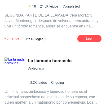
10
21.5K leídos
Completed
SEGUNDA PARTE DE LA LLAMADA Vera Moratti y
Javier Montenegro, después de volver a reencontrarse y
vivir un tórrido romance, ahora se encuentra en una
nueva etapa en sus vidas. Ambos han regresado a San
Vicente, el lugar donde crecieron, con planes de
Romance
Leer
Cita a Ciegas
establecerse y comenzar una familia. Sin embargo, un
Diferencia de Edad
Amor dulce
acontecimiento fuerte e inesperado llega a sus vidas,
cambiando así todos esos planes perfectos que había
Identidad oculta
Actor / Actriz
entre los dos y, a la vez, poniendo a prueba no solo su
La llamada homicida
Profesor
Contemporánea
relación sino el amor que hay entre los dos. ¿Podrán
Universo Alterno
Pasión
Andrónico
Vera y Javier superar este nuevo obstáculo? ¿Podrán
amarse más allá del dolor? Registrada en
SAFECREATIVE, todos los Derechos Reservados© bajo
2.2K leídos
Ongoing
el código: 2106028007385
Un millonario, ambicioso y lujurioso hombre es el
principal sospechoso del asesinato de su esposa, con
quien mantenía un matrimonio por conveniencia. Los