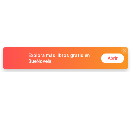
Explora más libros gratis en
Abrir
BueNovela
Hot Genres
Romance
Recursos
Hombre lobo