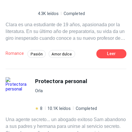
4.3K leídos
Completed
Clara es una estudiante de 19 años, apasionada por la
literatura. En su último año de preparatoria, su vida da un
giro inesperado cuando conoce a su nuevo profesor de
literatura, el Sr. Martínez, un hombre carismático y
talentoso que despierta en ella una admiración profunda.
Romance
Leer
Pasión
Amor dulce
A medida que las clases avanzan Clara se siente cada
Chica buena
Profesor
vez más atraída por su forma de enseñar y su manera de
ver el mundo.
Diferencia de Edad
Campus
Protectora personal
Primer Amor
Orla
8
10.1K leídos
Completed
Una agente secreto... un abogado exitoso Sam abandono
a sus padres y hermana para unirse al servicio secreto.