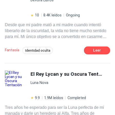
10
8.4K leídos
Ongoing
Desde que mi padre mató a mi madre cuando intentó
liberarlo de la oscuridad, la vida no tiene mucho sentido
para mí. Mi único objetivo se a convertido en casarme
con Tristán, el rey de Roth, enemigo de mi padre, para
asesinarlo. Pero mis poderes no son nada comparados
Fantasía
Leer
Identidad oculta
con los de mi mamá, la última elfa, y no estoy segura de
Poder Femenino
Ventaja Especial
poder lograrlo. Me pregunto sobre las consecuencias que
tendré que enfrentar cuando tome la decisión de darle la
Realeza
Contemporánea
espalda a mi reino para proteger con mi vida a la persona
El Rey Lycan y su Oscura Tentación
POV en primera persona
que amo, incluso si eso significa que deba liberar el
Luna Nova
candado que me a protegido durante todos estos años de
destruirme a mí misma.
9.9
1.9M leídos
Completed
Tres años he esperado para ser la Luna perfecta de mi
manada y darle un heredero al Alfa. Tres años de