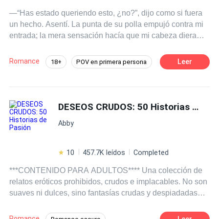
—“Has estado queriendo esto, ¿no?”, dijo como si fuera
un hecho. Asentí. La punta de su polla empujó contra mi
entrada; la mera sensación hacía que mi cabeza diera
vueltas, y entonces se detuvo y la sacó de nuevo. Giré la
cabeza para mirarlo. —“¿Por qué carajos te detuviste?”
Romance
Leer
18+
POV en primera persona
—prácticamente grité. —“Ruégalo como una buena
Pasión
CEO
Chica buena
chica” —sonrió con suficiencia mientras usaba su gruesa
polla para azotar mi trasero. —“Por favor, señor, fóllame
Profesor
Aventura de Una Noche
con tu deliciosa polla. Por favor, lléname” —gemí. --- Esta
DESEOS CRUDOS: 50 Historias de Pasión
Erótico
Gay por ti
es una colección de historias eróticas escritas para
Abby
hacerte estremecer de expectativa, gotear pensamientos
pecaminosos y seducir tu mente más allá de toda
reparación. Abróchate el cinturón porque es hora de
10
457.7K leídos
Completed
noches pecaminosas.
***CONTENIDO PARA ADULTOS**** Una colección de
relatos eróticos prohibidos, crudos e implacables. No son
suaves ni dulces, sino fantasías crudas y despiadadas
escritas para acelerar tu pulso y hacer que tu cuerpo
ansíe más. Raw Desires te ofrece 50 relatos tabú
Romance
Leer