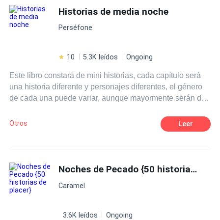
sin límites, estas historias no se guardan nada. Si buscas
tu coño y tu polla palpiten de deseo. Bienvenido a
Historias de media noche
romances ardientes, llenos de pasión intensa,
Deseos Sucios. Estás advertido.
Perséfone
profundidad emocional y temas para adultos sin
restricciones, bienvenido a PECADOS DULCES.
10
5.3K leídos
Ongoing
Este libro constará de mini historias, cada capítulo será
una historia diferente y personajes diferentes, el género
de cada una puede variar, aunque mayormente serán de
suspenso.
Otros
Leer
Noches de Pecado {50 historias de placer}
Caramel
3.6K leídos
Ongoing