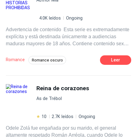
4.0K leídos
Ongoing
Advertencia de contenido ️ Esta serie es extremadamente
explícita y está destinada únicamente a audiencias
maduras mayores de 18 años. Contiene contenido sexual
gráfico, relaciones tabú intensas, BDSM, juegos de
poder, consentimiento dudoso, reproducción/breeding y
Romance
Leer
Romance oscuro
personajes moralmente grises. Se recomienda
POV en primera persona
18+
encarecidamente la discreción del lector. ༺ ༻
BIENVENIDO A DESEOS CRUDOS: 100 HISTORIAS
Chica mala
Dominante
Padre soltero
PROHIBIDAS. Donde la lujuria devora la moral y el toque
Reina de corazones
Amor Prohibido
Erótico
más prohibido se siente como el paraíso. Adéntrate en un
Relación oculta
As de Trébol
mundo donde el deseo se niega a permanecer oculto.
Donde el pulso de una hija se acelera cada vez que su
devastadoramente guapo padrastro entra en la
10
2.7K leídos
Ongoing
habitación. Donde el beso borracho de tu mejor amigo
Odele Zolá fue engañada por su marido, el general
heterosexual se convierte en noches de hambre cruda,
altamente respetado Román Arréola, cuando Odele lo
confusa e insaciable. Donde la inocencia es despojada