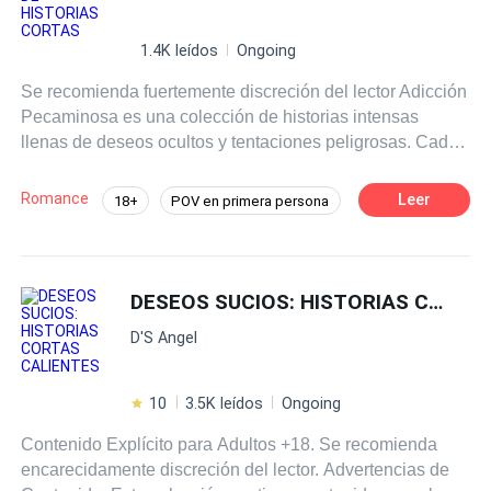
1.4K leídos
Ongoing
Se recomienda fuertemente discreción del lector Adicción
Pecaminosa es una colección de historias intensas
llenas de deseos ocultos y tentaciones peligrosas. Cada
relato explora la emoción de cruzar líneas prohibidas, con
tensión creciente y pasiones profundas. Estas son
Romance
Leer
18+
POV en primera persona
historias cortas completas que van de 7 a 10 capítulos,
Mafia
Diferencia de Edad
donde los personajes se rinden a impulsos irresistibles.
Abre las páginas… y deja que la tentación tome el
Amor Prohibido
control.
DESEOS SUCIOS: HISTORIAS CORTAS CALIENTES
D'S Angel
10
3.5K leídos
Ongoing
Contenido Explícito para Adultos +18. Se recomienda
encarecidamente discreción del lector. Advertencias de