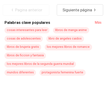
rechazará, sin embargo, conocerá a Pablo Larsson un
suspiradas contra carne caliente, y orgasmos que
apuesto arquitecto y ella no podrá resistirse a entregarse
destruyen el control. Cien pecados. Cien descensos
Pagina anterior
Siguiente página
a la aventura. ¿Qué hará Elena al estar entre estos
deliciosos hacia el placer.
apuestos Larsson? Primera entrega de la saga chicas de
Palabras clave populares
Más
orfanato.
cosas interesantes para leer
libros de manga anime
cosas de adolescentes
libro de angeles caidos
libros de brujeria gratis
los mejores libros de romance
libros de ficcion y fantasia
los mejores libros de la segunda guerra mundial
mundos diferentes
protagonista femenina fuerte