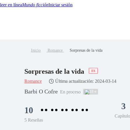
Mundo ficción
Iniciar sesión
Inicio
Romance
Sorpresas de la vida
BTQ+
YA/TEEN
Paranormal
Misterio/Thriller
Oriental
Juegos
Historia
MM
Sorpresas de la vida
ES
Romance
Última actualización: 2024-03-14
Barbi O Cofre
18
En proceso
3
10
Capítul
5 Reseñas