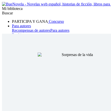
Mi biblioteca
Buscar
PARTICIPA Y GANA
Concurso
Para autores
Recompensas de autores
Para autores
Ranking
Navegar
Novelas
Cuentos Cortos
Todos
Romance
Hombre lobo
Mafia
Sistema
Fantasía
Urbano
LG