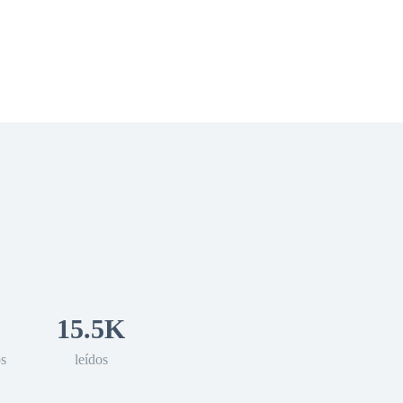
 Romance
Sci-Fi
Guerra
Otros
15.5K
os
leídos