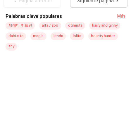
Pagina anterior
Siguiente página
Diferencia de Edad
Palabras clave populares
Más
제레미 휘트먼
alfa / abo
otimista
harry and ginny
dabi x tn
magia
lenda
lolita
bounty hunter
shy