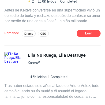
2
20.0K leídos
Completed
Antes de Keidys convertirse en una supermodelo vivió un
episodio de burla y rechazo después de confesar su amor
por medio de una carta a Josef, un niño millonario
acostumbrado a ser perfecto y hermoso. Años después y
con una personalidad completamente diferente, Keidys
Romance
Leer
Drama
CEO
ha decidido cobrar venganza, sin embargo, el tiempo ha
Amor Secreto
pasado y con ello las personas pueden cambiar. Tal vez
ella sea ahora la hermosa y Josef el feo fracasado. Tal
vez ella haga daño con su venganza o tal vez sea una
Ella No Ruega, Ella Destruye
vez más rechazada por Josef. Los años cambian y
KarenW
pueden traer sorpresas.
4.6K leídos
Completed
Tras haber estado seis años al lado de Arturo Vélez, todo
cambió cuando su tío murió y él asumió el legado
familiar… junto con la responsabilidad de cuidar a su
«joven» tía política, Beatriz Cruz, cuya edad era