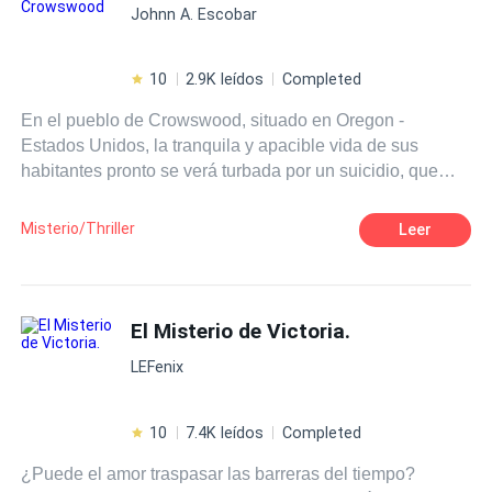
Johnn A. Escobar
10
2.9K leídos
Completed
En el pueblo de Crowswood, situado en Oregon -
Estados Unidos, la tranquila y apacible vida de sus
habitantes pronto se verá turbada por un suicidio, que
dejará a descubierto dos crímenes horribles y junto con
ellos algo más perverso, antiguo y maligno, ligado a la
Misterio/Thriller
Leer
tormentosa historia local, un secreto que nunca debería
ser revelado.
El Misterio de Victoria.
LEFenix
10
7.4K leídos
Completed
¿Puede el amor traspasar las barreras del tiempo?