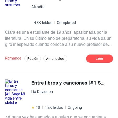
Afrodita
4.3K leídos
Completed
Clara es una estudiante de 19 años, apasionada por la
literatura. En su último año de preparatoria, su vida da un
giro inesperado cuando conoce a su nuevo profesor de
literatura, el Sr. Martínez, un hombre carismático y
talentoso que despierta en ella una admiración profunda.
Romance
Leer
Pasión
Amor dulce
A medida que las clases avanzan Clara se siente cada
Chica buena
Profesor
vez más atraída por su forma de enseñar y su manera de
ver el mundo.
Diferencia de Edad
Campus
Entre libros y canciones [#1 Saga Mi vida entre idols] e
Primer Amor
Lía Davidson
10
4.2K leídos
Ongoing
¿Alguna vez has amado a alguien que se encuentra a