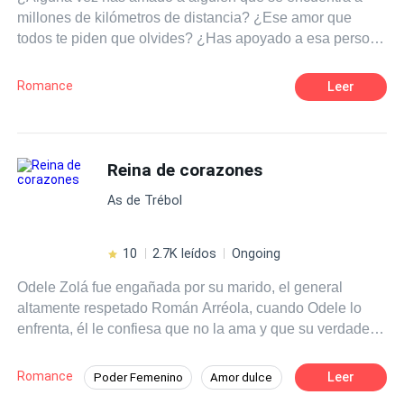
millones de kilómetros de distancia? ¿Ese amor que
todos te piden que olvides? ¿Has apoyado a esa persona
cuando no siquiera sabe de tu existencia? ¿O defendido
a alguien imposible? Pues te diré algo, esa es la rutina
Romance
Leer
de una fan. ¿Pero que pasaría si un día tu sueño se hace
realidad? ¿O que ocurriría si de repente aquel pilar
donde te sostenía se derrumban te tus ojos? Tal vez sería
mejor renunciar a todo.
Reina de corazones
As de Trébol
10
2.7K leídos
Ongoing
Odele Zolá fue engañada por su marido, el general
altamente respetado Román Arréola, cuando Odele lo
enfrenta, él le confiesa que no la ama y que su verdadero
amor es la teniente Sabina Lara, en medio de su
discusión, son atacados por miembros de la organización
Romance
Leer
Poder Femenino
Amor dulce
criminal "La Baraja". Impotente, ve cómo Román salva a