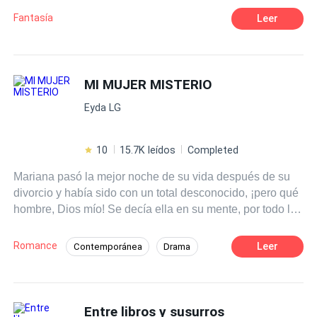
grupo a embarcarse en una nueva travesía.
Fantasía
Leer
MI MUJER MISTERIO
Eyda LG
10
15.7K leídos
Completed
Mariana pasó la mejor noche de su vida después de su
divorcio y había sido con un total desconocido, ¡pero qué
hombre, Dios mío! Se decía ella en su mente, por todo lo
que le había hecho en la noche anterior y antes de que
aquel tipo se despertara, se fue dejándolo solo en
Romance
Leer
Contemporánea
Drama
aquella habitación, sin pensar que después se volverían
Pasión
CEO
Identidad oculta
a encontrar en una situación muy diferente de la de
ahora.
Diferencia de Edad
Matrimonio Exprés
Entre libros y susurros
Traición