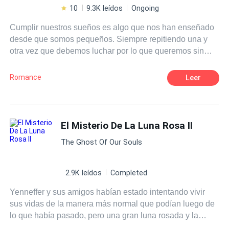
10
9.3K leídos
Ongoing
Cumplir nuestros sueños es algo que nos han enseñado
desde que somos pequeños. Siempre repitiendo una y
otra vez que debemos luchar por lo que queremos sin
importar lo que cueste. Eso era justo lo que Isla Harper
tenía en mente cuando se subió a un avión para ir al otro
Romance
Leer
extremo del país, para perseguir eso que tanto anhelaba.
Lo que no se imaginó jamás era que, junto con los logros
de su naciente carrera como escritora vendrían muchas
cosas más, nuevas amistades, nuevos gustos, pero sobre
El Misterio De La Luna Rosa II
todo, algo sobre lo que solamente había escrito y leído: el
The Ghost Of Our Souls
amor. ¿Es posible que los sueños se cumplan? Pero,
sobre todo, ¿puede ir el amor de la mano de nuestros
deseos?
2.9K leídos
Completed
Yenneffer y sus amigos habían estado intentando vivir
sus vidas de la manera más normal que podían luego de
lo que había pasado, pero una gran luna rosada y la
aparición de habitantes de otra dimensión, obligarían al