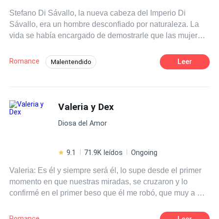
que dar mi vida por la suya.
Stefano Di Sávallo, la nueva cabeza del Imperio Di
Sávallo, era un hombre desconfiado por naturaleza. La
vida se había encargado de demostrarle que las mujeres
no amaban por demasiado tiempo, así que su corazón
tenía más cerraduras que las bóvedas del Imperio. Allí lo
Romance
Leer
Malentendido
había metido después de que el amor de su juventud lo
Contemporánea
Mafia
Pasión
abandonara sin explicaciones. Sin embargo, la
enfermedad de una de las personitas que más quería en
Segunda Oportunidad
Rebelde
CEO
el mundo, lo obligó a reencontrarse con ella: Isabella
Valeria y Dex
Diferencia de Edad
Ritmo Rápido
Valenti, Bells, la mujer que más odiaba y la única que
Diosa del Amor
podía ayudarlo. Quizás Stefano se tragara su orgullo por
un tiempo, pero el rencor... el rencor de un Di Sávallo no
conocía límites, y pronto se daría cuenta de que aquella
9.1
71.9K leídos
Ongoing
nueva oportunidad con la mujer que había amado... venía
Valeria: Es él y siempre será él, lo supe desde el primer
con desafíos difíciles de vencer.
momento en que nuestras miradas, se cruzaron y lo
confirmé en el primer beso que él me robó, que muy a mi
pesar él sería el hombre al que por siempre amará mi
corazón, pero, no lo puedo amar por dos razones, la
Romance
Leer