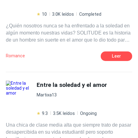
10
3.0K leídos
Completed
¿Quién nosotros nunca se ha enfrentado a la soledad en
algún momento nuestras vidas? SOLITUDE es la historia
de un hombre sin suerte en el amor que lo dio todo para
vivir el matrimonio con la mujer de sus sueños y, después
de fracasar varias veces, pierde todo lo que tiene, se
Romance
Leer
empobrece, terminando en un barrio bajo, rodeado de
pobreza extrema, narcotraficantes, adictos y borrachos.
Finalmente, se atreve a amar de nuevo y acaba
adentrándose aún más en el pozo emocional".
Entre la soledad y el amor
Martixa13
9.3
3.5K leídos
Ongoing
Una chica de clase media alta que siempre trato de pasar
desapercibida en su vida estudiantil pero soporto