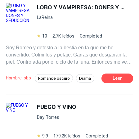
adelante. Pero en el proceso él iba derrumbándose.
LOBO Y VAMPIRESA: DONES Y SEDUCCIÓN
Quise ayudarlo tantas veces, quedarme a su lado,
LaReina
apoyarlo... pero él no me dejó. Y eso, terminó por
derrumbarme a mí también.
10
2.7K leídos
Completed
Soy Romeo y detesto a la bestia en la que me he
convertido. Colmillos y pelaje. Garras que desgarran la
piel. Controlada por el ciclo de la luna. Entonces me veo
obligado a pasar tiempo con ella. Atina, la vampiresa, me
dice que debería temerle. No lo hago. Amenaza con
Hombre lobo
Leer
Romance oscuro
Drama
matarme, pero me mantiene con vida. Me muestra su
Cautiverio
Bestia
Licántropo
preciada biblioteca. Como ratón de biblioteca, estoy
enamorado. Como hombre lobo, la quiero como
Identidad oculta
compañera. La bestia dentro de mí quiere perseguirla,
FUEGO Y VINO
Desafío a las Expectativas
reclamarla. Hacerla mía. Pero primero necesito
Amor Prohibido
De Odio al Amor
Day Torres
mantenerla con vida, porque la maldición sigue
intentando arrebatarme a Atina. Aunque disfruto curando
sus heridas, la protegeré de más daño, incluso si tengo
9.9
179.2K leídos
Completed