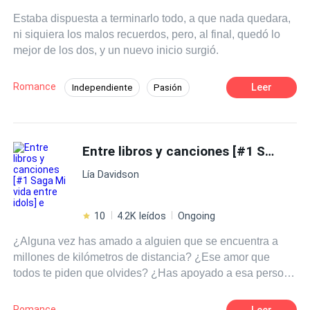
estaba escrita con letras minúsculas. Lo más peligroso
Estaba dispuesta a terminarlo todo, a que nada quedara,
para ellos en este momento no es que se descubra su
ni siquiera los malos recuerdos, pero, al final, quedó lo
mentira; sino la horrible y inequívoca verdad: están
mejor de los dos, y un nuevo inicio surgió.
enamorándose de la única persona a quien les dijeron
que se mantuvieran alejados. Un matrimonio basado en
el odio. Un amor construido sobre secretos.
Romance
Leer
Independiente
Pasión
Segunda Oportunidad
Rebelde
CEO
Traición
Ritmo Rápido
Venganza
Entre libros y canciones [#1 Saga Mi vida entre idols] e
Acción
Lía Davidson
10
4.2K leídos
Ongoing
¿Alguna vez has amado a alguien que se encuentra a
millones de kilómetros de distancia? ¿Ese amor que
todos te piden que olvides? ¿Has apoyado a esa persona
cuando no siquiera sabe de tu existencia? ¿O defendido
a alguien imposible? Pues te diré algo, esa es la rutina
Romance
Leer