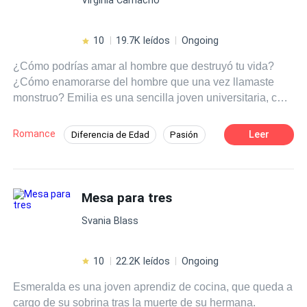
10
19.7K leídos
Ongoing
¿Cómo podrías amar al hombre que destruyó tu vida?
¿Cómo enamorarse del hombre que una vez llamaste
monstruo? Emilia es una sencilla joven universitaria, con
mil sueños por realizar y mucho ánimo para trabajar en
ellos, sin embargo, toda su vida cambia de un momento a
Romance
Leer
Diferencia de Edad
Pasión
otro y de la manera más drástica. ¿Puede una mujer
Campus
Artista
Independiente
recoger todos los pedazos de su propia vida y volver a
empezar? Peor aún, ¿puede perdonar a la persona que
Contemporánea
Rebelde
le causó todo ese daño? El camino es largo y lleno de
Mesa para tres
Primer Amor
Romance oscuro
curvas, lo que una vez fue el motivo de tus lágrimas, hoy
Svania Blass
podría ser la plenitud d tu felicidad. ¿Quién sabe?
10
22.2K leídos
Ongoing
Esmeralda es una joven aprendiz de cocina, que queda a
cargo de su sobrina tras la muerte de su hermana.