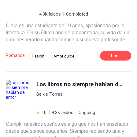
4.3K leídos
Completed
Clara es una estudiante de 19 años, apasionada por la
literatura. En su último año de preparatoria, su vida da un
giro inesperado cuando conoce a su nuevo profesor de
literatura, el Sr. Martínez, un hombre carismático y
talentoso que despierta en ella una admiración profunda.
Romance
Leer
Pasión
Amor dulce
A medida que las clases avanzan Clara se siente cada
Chica buena
Profesor
vez más atraída por su forma de enseñar y su manera de
ver el mundo.
Diferencia de Edad
Campus
Los libros no siempre hablan de amor
Primer Amor
Belkis Torres
10
9.3K leídos
Ongoing
Cumplir nuestros sueños es algo que nos han enseñado
desde que somos pequeños. Siempre repitiendo una y