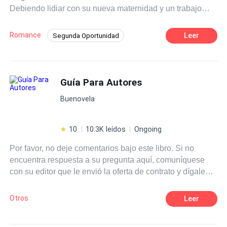
Debiendo lidiar con su nueva maternidad y un trabajo
que no le deja tiempo ni para hacer las compras, conoce
a Héctor, CEO de una prestigiosa cadena hotelera que,
Romance
Leer
Segunda Oportunidad
impactado por las habilidades culinarias de Esmeralda,
Primer Amor
Poder Femenino
Pasión
organiza un reality show con el que no solo desea atraer
a la talentosa chef que ha aderezado su corazón, sino
Triángulo Amoroso
CEO
también desafiar a su madre para que los deje
Guía Para Autores
Independiente
Contemporánea
enamorarse y tener su vivir felices por siempre.
Profesor
Buenovela
10
10.3K leídos
Ongoing
Por favor, no deje comentarios bajo este libro. Si no
encuentra respuesta a su pregunta aquí, comuníquese
con su editor que le envió la oferta de contrato y dígale
que mejore esta guía. ¡Gracias por su cooperación!
Otros
Leer