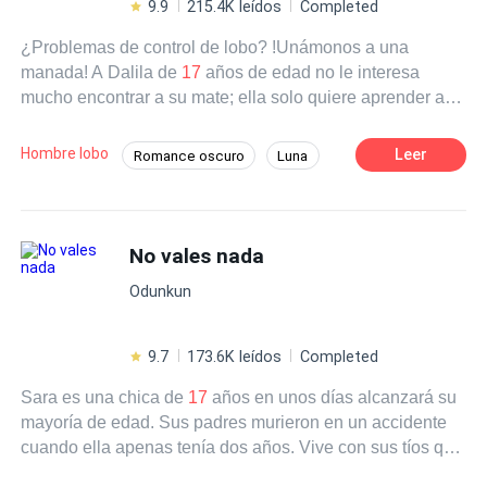
9.9
215.4K leídos
Completed
¿Problemas de control de lobo? !Unámonos a una
manada! A Dalila de
17
años de edad no le interesa
mucho encontrar a su mate; ella solo quiere aprender a
controlar a su loba para así poder continuar con su plan
de vida: Ser la mejor maestra de lobeznos del mundo.
Hombre lobo
Leer
Romance oscuro
Luna
¿Su madre? Quiere que se unan a la manada que la vio
Contemporánea
Omega
Alfa
crecer: Luna de Sangre. Lo que no le dijo es que tiene un
fuerte flechazo por el Alfa de la manada y que llevan
Comedia
años hablando sobre unir sus vidas como pareja.
No vales nada
Realmente no tendría problema con un padrastro, pero
Odunkun
con lo que si tiene un serio problema es con el idiota de
su hijo y próximo Alfa, Jacob. Tal vez está siendo
demasiado dramática, sin embargo cuando descubre que
9.7
173.6K leídos
Completed
no es una loba común, su muy tranquila vida se pone
Sara es una chica de
17
años en unos días alcanzará su
patas arriba, literalmente. Solamente está segura de tres
mayoría de edad. Sus padres murieron en un accidente
cosas: -Jacob es idiota. -Sus nuevos amigos están más
cuando ella apenas tenía dos años. Vive con sus tíos que
buenos que un pan. -Jacob tiene la cara, los ojos y el
nunca la han querido, no sabe lo que es el amor, solo
cuerpo más perfecto que ha visto en su vida... lástima que