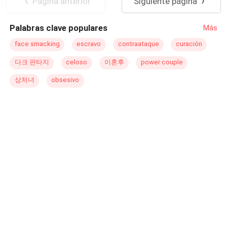
Pagina anterior
Siguiente página
Palabras clave populares
Más
face smacking
escravo
contraataque
curación
다크 판타지
celoso
이혼후
power couple
상처녀
obsesivo