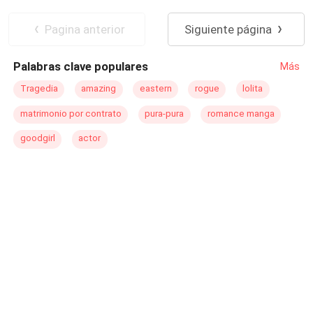
enamoró, y el otro se vaya con el corazón roto. ¿Podrán
Independiente
Millonario Instantáneo
volver a unirse luego de terminar con su matrimonio?
Diferencia de Edad
CEO
Pagina anterior
Siguiente página
Contemporánea
Matrimonio por Contrato
Palabras clave populares
Más
Tragedia
amazing
eastern
rogue
lolita
matrimonio por contrato
pura-pura
romance manga
goodgirl
actor