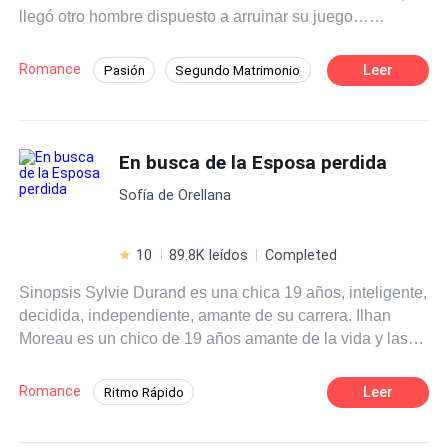
llegó otro hombre dispuesto a arruinar su juego…
es todo lo opuesto, a pesar de las cosas que le suceden.
empezando por mí.
Querrá protegerla y apoyarla en todo, con tal de que le dé
a su heredero… hasta que una verdad sale a la luz y
Romance
Leer
Pasión
Segundo Matrimonio
ahora querrá poseerla por razones muy diferentes.
Romance oscuro
Inteligente
Policía
¿Logrará su cometido al tiempo que cobra venganza y se
enamora de una mujer opuesta a él?
Deseo de Control
Divorcio
En busca de la Esposa perdida
Amor Prohibido
Embarazo
Sofía de Orellana
10
89.8K leídos
Completed
Sinopsis Sylvie Durand es una chica 19 años, inteligente,
decidida, independiente, amante de su carrera. Ilhan
Moreau es un chico de 19 años amante de la vida y las
libertades de la juventud. Pero todo se terminará para
ellos cuando los obliguen a casarse para cerrar un trato y
Romance
Leer
Ritmo Rápido
esconder la vida de Ilhan. Será la guerra declarada, hasta
Poder Femenino
Mujeriego
que llegue el divorcio y uno de ellos se dé cuenta que se