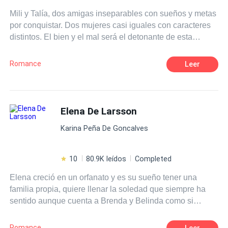
a su país y se vengará de todo el mal que le hicieron.
Mili y Talía, dos amigas inseparables con sueños y metas
por conquistar. Dos mujeres casi iguales con caracteres
distintos. El bien y el mal será el detonante de esta
novela, donde ambas, sumergidas por una misma pasión,
lucharán para poder pertenecer al corazón del único
Romance
Leer
hombre perfecto que ambas soñaron tener. Una
representará la luz y la otra la oscuridad, sumergidas a
sus grandes deseos y tentaciones, le darán origen a una
pasión hechizada.
Elena De Larsson
Karina Peña De Goncalves
10
80.9K leídos
Completed
Elena creció en un orfanato y es su sueño tener una
familia propia, quiere llenar la soledad que siempre ha
sentido aunque cuenta a Brenda y Belinda como si
fueran sus hermanas, ahora es divorciada, conoce a
Bernhard Larsson un maduro y muy guapo magnate
Romance
Leer