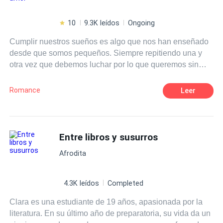
10
9.3K leídos
Ongoing
Cumplir nuestros sueños es algo que nos han enseñado
desde que somos pequeños. Siempre repitiendo una y
otra vez que debemos luchar por lo que queremos sin
importar lo que cueste. Eso era justo lo que Isla Harper
tenía en mente cuando se subió a un avión para ir al otro
Romance
Leer
extremo del país, para perseguir eso que tanto anhelaba.
Lo que no se imaginó jamás era que, junto con los logros
de su naciente carrera como escritora vendrían muchas
cosas más, nuevas amistades, nuevos gustos, pero sobre
Entre libros y susurros
todo, algo sobre lo que solamente había escrito y leído: el
Afrodita
amor. ¿Es posible que los sueños se cumplan? Pero,
sobre todo, ¿puede ir el amor de la mano de nuestros
deseos?
4.3K leídos
Completed
Clara es una estudiante de 19 años, apasionada por la
literatura. En su último año de preparatoria, su vida da un