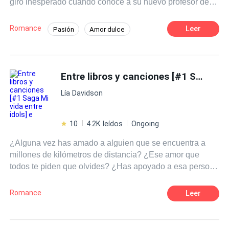
giro inesperado cuando conoce a su nuevo profesor de
literatura, el Sr. Martínez, un hombre carismático y
talentoso que despierta en ella una admiración profunda.
Romance
Leer
Pasión
Amor dulce
A medida que las clases avanzan Clara se siente cada
Chica buena
Profesor
vez más atraída por su forma de enseñar y su manera de
ver el mundo.
Diferencia de Edad
Campus
Entre libros y canciones [#1 Saga Mi vida entre idols] e
Primer Amor
Lía Davidson
10
4.2K leídos
Ongoing
¿Alguna vez has amado a alguien que se encuentra a
millones de kilómetros de distancia? ¿Ese amor que
todos te piden que olvides? ¿Has apoyado a esa persona
cuando no siquiera sabe de tu existencia? ¿O defendido
a alguien imposible? Pues te diré algo, esa es la rutina
Romance
Leer
de una fan. ¿Pero que pasaría si un día tu sueño se hace
realidad? ¿O que ocurriría si de repente aquel pilar
donde te sostenía se derrumban te tus ojos? Tal vez sería