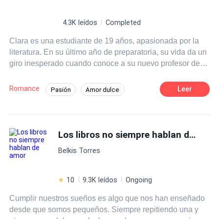
4.3K leídos
Completed
Clara es una estudiante de 19 años, apasionada por la
literatura. En su último año de preparatoria, su vida da un
giro inesperado cuando conoce a su nuevo profesor de
literatura, el Sr. Martínez, un hombre carismático y
talentoso que despierta en ella una admiración profunda.
Romance
Leer
Pasión
Amor dulce
A medida que las clases avanzan Clara se siente cada
Chica buena
Profesor
vez más atraída por su forma de enseñar y su manera de
ver el mundo.
Diferencia de Edad
Campus
Los libros no siempre hablan de amor
Primer Amor
Belkis Torres
10
9.3K leídos
Ongoing
Cumplir nuestros sueños es algo que nos han enseñado
desde que somos pequeños. Siempre repitiendo una y