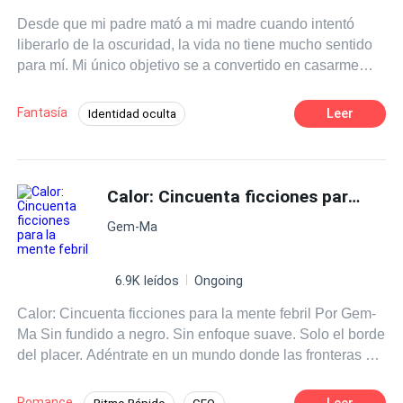
Desde que mi padre mató a mi madre cuando intentó
liberarlo de la oscuridad, la vida no tiene mucho sentido
para mí. Mi único objetivo se a convertido en casarme
con Tristán, el rey de Roth, enemigo de mi padre, para
asesinarlo. Pero mis poderes no son nada comparados
Fantasía
Leer
Identidad oculta
con los de mi mamá, la última elfa, y no estoy segura de
Poder Femenino
Ventaja Especial
poder lograrlo. Me pregunto sobre las consecuencias que
tendré que enfrentar cuando tome la decisión de darle la
Realeza
Contemporánea
espalda a mi reino para proteger con mi vida a la persona
Calor: Cincuenta ficciones para la mente febril
POV en primera persona
que amo, incluso si eso significa que deba liberar el
Gem-Ma
candado que me a protegido durante todos estos años de
destruirme a mí misma.
6.9K leídos
Ongoing
Calor: Cincuenta ficciones para la mente febril Por Gem-
Ma Sin fundido a negro. Sin enfoque suave. Solo el borde
del placer. Adéntrate en un mundo donde las fronteras se
disuelven, la ropa cae y las fantasías se
encienden.Desde peleas secretas de almohadas y
Romance
Leer