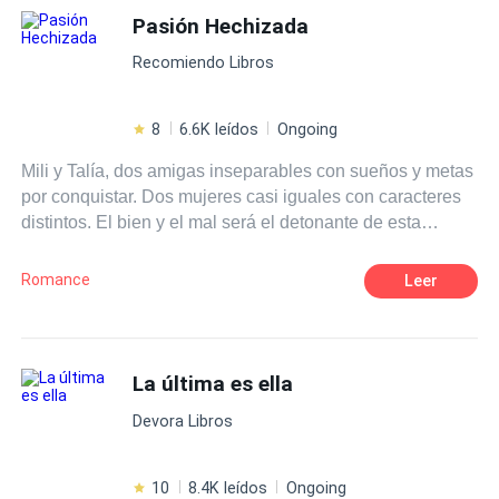
mejor renunciar a todo.
Pasión Hechizada
Recomiendo Libros
8
6.6K leídos
Ongoing
Mili y Talía, dos amigas inseparables con sueños y metas
por conquistar. Dos mujeres casi iguales con caracteres
distintos. El bien y el mal será el detonante de esta
novela, donde ambas, sumergidas por una misma pasión,
lucharán para poder pertenecer al corazón del único
Romance
Leer
hombre perfecto que ambas soñaron tener. Una
representará la luz y la otra la oscuridad, sumergidas a
sus grandes deseos y tentaciones, le darán origen a una
pasión hechizada.
La última es ella
Devora Libros
10
8.4K leídos
Ongoing