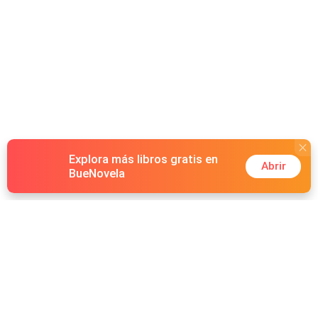
Alguien que duerme en una habitación llena de dibujos,
libros y preguntas sin responder. Una niña que dibuja a
su papá sin haberlo visto nunca… pero que muy pronto…
decidirá que es hora de conocerlo.
Explora más libros gratis en
Abrir
BueNovela
Hot Genres
Romance
Recursos